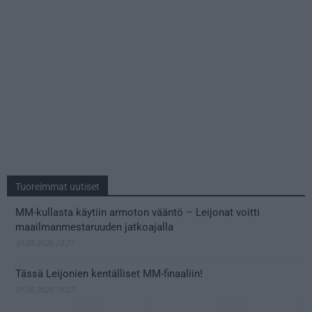
Tuoreimmat uutiset
MM-kullasta käytiin armoton vääntö – Leijonat voitti
maailmanmestaruuden jatkoajalla
31.05.2026 23:27
Tässä Leijonien kentälliset MM-finaaliin!
31.05.2026 18:37