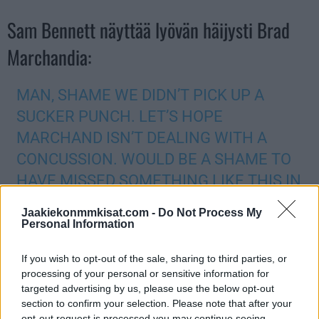
Sam Bennett näyttää lyövän häijysti Brad
Marchandia:
MAN, SHAME WE DIDN’T PICK UP A
SUCKER PUNCH. LET’S HOPE
MARCHAND ISN’T DEALING WITH A
CONCUSSION. WOULD BE A SHAME TO
HAVE MISSED SOMETHING LIKE THIS IN
A HIGHLY SCRUTINIZED GAME
Jaakiekonmmkisat.com -
Do Not Process My
@NHLPLAYERSAFETY
Personal Information
@REARADBSBLOG
@MIKEGRINNELL_
If you wish to opt-out of the sale, sharing to third parties, or
PIC.TWITTER.COM/MBBHWTONTF
processing of your personal or sensitive information for
targeted advertising by us, please use the below opt-out
section to confirm your selection. Please note that after your
— TD, Esq. (@to_do_82)
May 11, 2024
opt-out request is processed you may continue seeing