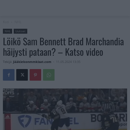
Koti
NHL
NHL
Uutiset
Löikö Sam Bennett Brad Marchandia
häijysti pataan? – Katso video
Tekijä
Jääkiekonmmkisat.com
-
11.05.2024 13:35