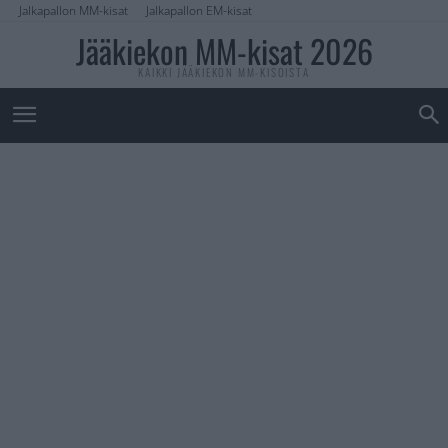
Jalkapallon MM-kisat
Jalkapallon EM-kisat
Jääkiekon MM-kisat 2026
KAIKKI JÄÄKIEKON MM-KISOISTA