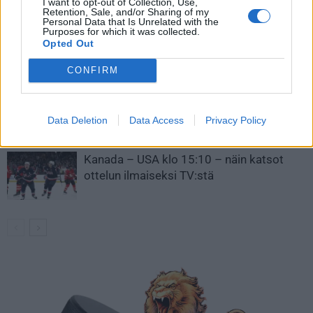
I want to opt-out of Collection, Use,
Retention, Sale, and/or Sharing of my
Personal Data that Is Unrelated with the
Leijonat julkisti ketjut Sveitsi-peliin –
Purposes for which it was collected.
Aleksander Barkov tekee paluun
Opted Out
kaukaloon
CONFIRM
Venäläisveskari sekosi Suomen 2.
divisioonassa – sai samasta tilanteesta
Data Deletion
Data Access
Privacy Policy
50 jäähyminuuttia
Kanada – USA klo 15:10 – näin katsot
ottelun ilmaiseksi TV:stä