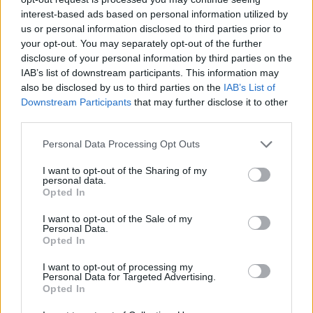
interest-based ads based on personal information utilized by
Jos video ei näy, voit katsoa sen
tästä
.
us or personal information disclosed to third parties prior to
your opt-out. You may separately opt-out of the further
Katso myös:
Radko Gudas sortui ääliömäiseen temppuun ja
disclosure of your personal information by third parties on the
aiheutti Saku Mäenalasen loukkaantumisen – katso video
IAB’s list of downstream participants. This information may
also be disclosed by us to third parties on the
IAB’s List of
Downstream Participants
that may further disclose it to other
third parties.
Personal Data Processing Opt Outs
I want to opt-out of the Sharing of my
personal data.
Opted In
I want to opt-out of the Sale of my
Edellinen artikkeli
Seuraava artikkeli
Personal Data.
Leijonien avausmatsilla hurjat
HS: Saku Mäenalanen pystyy
Opted In
lukemat ilmaiskanavan puolella
jatkamaan MM-kisoja
I want to opt-out of processing my
Personal Data for Targeted Advertising.
Opted In
LIITTYVÄT ARTIKKELIT
LISÄÄ TEKIJÄLTÄ