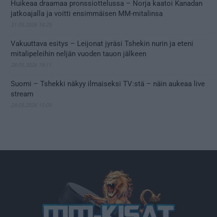
Huikeaa draamaa pronssiottelussa – Norja kaatoi Kanadan
jatkoajalla ja voitti ensimmäisen MM-mitalinsa
31.05.2026 18:25
Vakuuttava esitys – Leijonat jyräsi Tshekin nurin ja eteni
mitalipeleihin neljän vuoden tauon jälkeen
28.05.2026 19:11
Suomi – Tshekki näkyy ilmaiseksi TV:stä – näin aukeaa live
stream
28.05.2026 15:09