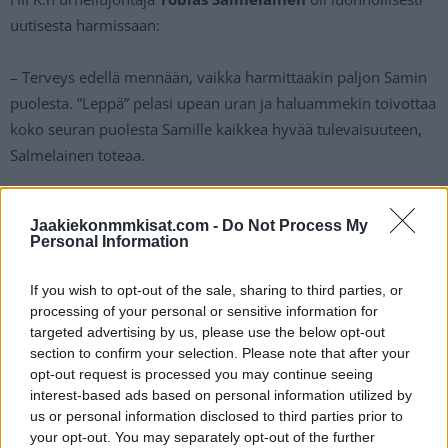
uutisesta harmissaan:
– Terveys edellä mennään, vaikka harmittaakin paljon Samin
puolesta. ”Leppä” pelasi upean uran ja haluammekin toivottaa
koko seuran puolesta Samille kaikkea hyvää tulevaisuuteen,
Salmelainen toteaa.
Sami Lepistö pelasi 20 vuotta kestäneellä ammattilaisurallaan
Jaakiekonmmkisat.com -
Do Not Process My
useassa sarjassa. Puolustajan tilille kertyi 190 SM-liiga-ottelun
Personal Information
lisäksi 176 NHL-ottelua, 466 KHL-ottelua sekä yhdet kaudet
Ruotsin ja Sveitsin pääsarjoissa. Lepistön palkintokaapista
If you wish to opt-out of the sale, sharing to third parties, or
löytyy MM-kulta keväältä 2011, sekä MM-pronssi ja kaksi
processing of your personal or sensitive information for
targeted advertising by us, please use the below opt-out
olympiapronssia. Lisäksi Lepistö on ollut mukana voittamassa
section to confirm your selection. Please note that after your
AHL:n mestaruutta.
opt-out request is processed you may continue seeing
interest-based ads based on personal information utilized by
us or personal information disclosed to third parties prior to
your opt-out. You may separately opt-out of the further