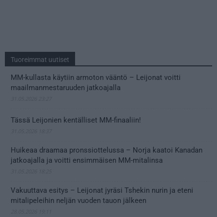
Tuoreimmat uutiset
MM-kullasta käytiin armoton vääntö – Leijonat voitti
maailmanmestaruuden jatkoajalla
31.05.2026 23:27
Tässä Leijonien kentälliset MM-finaaliin!
31.05.2026 18:37
Huikeaa draamaa pronssiottelussa – Norja kaatoi Kanadan
jatkoajalla ja voitti ensimmäisen MM-mitalinsa
31.05.2026 18:25
Vakuuttava esitys – Leijonat jyräsi Tshekin nurin ja eteni
mitalipeleihin neljän vuoden tauon jälkeen
28.05.2026 19:11