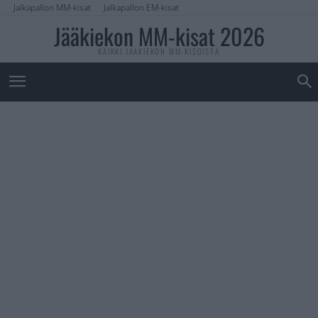
Jalkapallon MM-kisat
Jalkapallon EM-kisat
Jääkiekon MM-kisat 2026
KAIKKI JÄÄKIEKON MM-KISOISTA