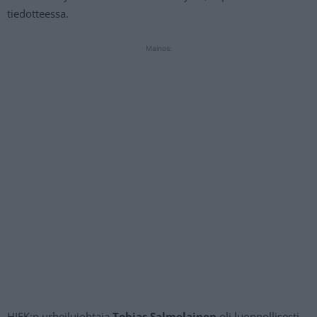
tiedotteessa.
Mainos:
HIFK:n urheilujohtaja
Tobias Salmelainen
oli luonnollisesti