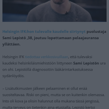
Helsingin IFK:hon tulevalle kaudelle siirtynyt
puolustaja
Sami Lepistö ,38, joutuu lopettamaan pelaajauransa
yllättäen.
Helsingin IFK
tiedottaa verkkosivuillaan
, että tulevaksi
kaudeksi helsinkiläismiehistöön liittyneen
Sami Lepistön
ura
on ohi. Lepistöllä diagnosoitiin lääkärintarkastuksessa
sydänlöydös.
– Lisätutkimusten jälkeen pelaaminen ei ollut enää
suositeltavaa. Riski on pieni, mutta se on kuitenkin olemassa.
Into oli kova ja olisin halunnut olla mukana tässä jengissä,
mutta terveys on tietenkin aina etusijalla, Lepistö kertoi