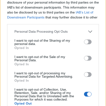
disclosure of your personal information by third parties on the
IAB’s list of downstream participants. This information may
also be disclosed by us to third parties on the
IAB’s List of
Downstream Participants
that may further disclose it to other
third parties.
Edellinen artikkeli
Seuraava artikkeli
Personal Data Processing Opt Outs
Sebastian Aho teki
TPS:lle musertavia uutisia –
I want to opt-out of the Sharing of my
mammuttimaisen
Lauri Korpikoski ei tule
personal data.
jatkosopimuksen – arvo lähes
pelaamaan ensi kaudella
Opted In
80 miljoonaa dollaria
I want to opt-out of the Sale of my
Personal Data.
Opted In
LIITTYVÄT ARTIKKELIT
LISÄÄ TEKIJÄLTÄ
I want to opt-out of processing my
Personal Data for Targeted Advertising.
Leijonat julkisti ketjut Sveitsi-peliin –
Opted In
Aleksander Barkov tekee paluun
I want to opt-out of Collection, Use,
kaukaloon
Retention, Sale, and/or Sharing of my
Personal Data that Is Unrelated with the
Purposes for which it was collected.
Venäläisveskari sekosi Suomen 2.
Opted Out