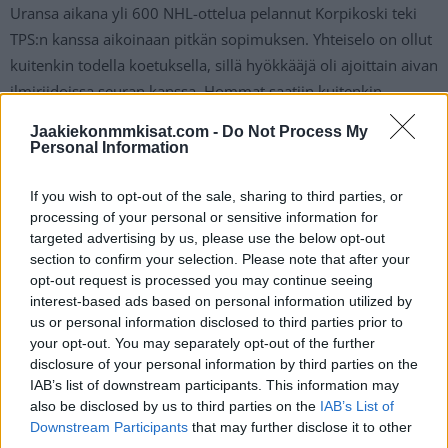
Uransa aikana yli 600 NHL-ottelua pelannut Korpikoski teki
TPS:n kanssa aikoinaan pitkän sopimuksen. Yhteiselo on ollut
kuitenkin todella koetuksella, sillä hyökkääjä oli ajoittain aivan
ilmiriidoissa seuran kanssa. Hommat saatiin kuitenkin
selvitettyä ja mies palasi takaisin pelaavaan kokoonpanoon.
Jaakiekonmmkisat.com -
Do Not Process My
Personal Information
Nyt edessä on kuitenkin pitkä poissaolo, joka uhkaa koko
uran jatkoa.
If you wish to opt-out of the sale, sharing to third parties, or
processing of your personal or sensitive information for
targeted advertising by us, please use the below opt-out
section to confirm your selection. Please note that after your
opt-out request is processed you may continue seeing
interest-based ads based on personal information utilized by
us or personal information disclosed to third parties prior to
your opt-out. You may separately opt-out of the further
disclosure of your personal information by third parties on the
IAB’s list of downstream participants. This information may
also be disclosed by us to third parties on the
IAB’s List of
Edellinen artikkeli
Seuraava artikkeli
Downstream Participants
that may further disclose it to other
Sami Lepistö, 38, joutuu
Rasmus Kupari sopimukseen
third parties.