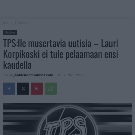
Koti
Uutiset
Uutiset
TPS:lle musertavia uutisia – Lauri
Korpikoski ei tule pelaamaan ensi
kaudella
Tekijä
Jääkiekonmmkisat.com
-
01.08.2023 19:28