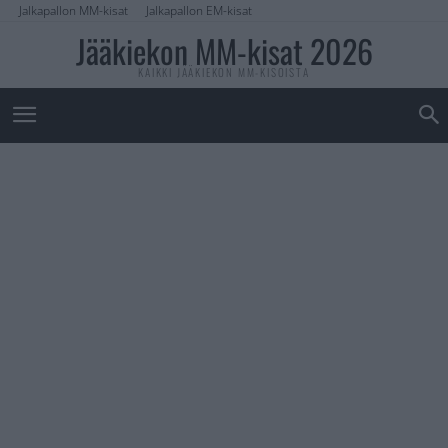
Jalkapallon MM-kisat
Jalkapallon EM-kisat
Jääkiekon MM-kisat 2026
KAIKKI JÄÄKIEKON MM-KISOISTA