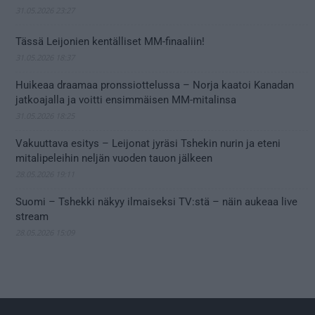
31.05.2026 23:27
Tässä Leijonien kentälliset MM-finaaliin!
31.05.2026 18:37
Huikeaa draamaa pronssiottelussa – Norja kaatoi Kanadan
jatkoajalla ja voitti ensimmäisen MM-mitalinsa
31.05.2026 18:25
Vakuuttava esitys – Leijonat jyräsi Tshekin nurin ja eteni
mitalipeleihin neljän vuoden tauon jälkeen
28.05.2026 19:11
Suomi – Tshekki näkyy ilmaiseksi TV:stä – näin aukeaa live
stream
28.05.2026 15:09