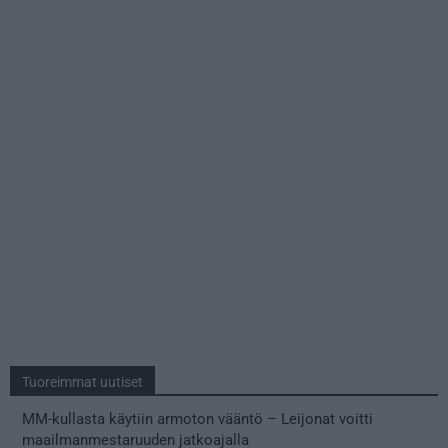
Tuoreimmat uutiset
MM-kullasta käytiin armoton vääntö – Leijonat voitti
maailmanmestaruuden jatkoajalla