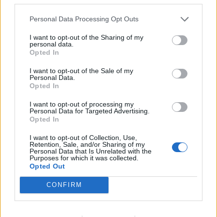
lopettamaan pelaajauransa
Winnipeg Jetsin kanssa!
sydänlöydöksen vuoksi
Personal Data Processing Opt Outs
I want to opt-out of the Sharing of my
personal data.
LIITTYVÄT ARTIKKELIT
LISÄÄ TEKIJÄLTÄ
Opted In
I want to opt-out of the Sale of my
Leijonat julkisti ketjut Sveitsi-peliin –
Personal Data.
Aleksander Barkov tekee paluun
Opted In
kaukaloon
I want to opt-out of processing my
Personal Data for Targeted Advertising.
Venäläisveskari sekosi Suomen 2.
Opted In
divisioonassa – sai samasta tilanteesta
I want to opt-out of Collection, Use,
50 jäähyminuuttia
Retention, Sale, and/or Sharing of my
Personal Data that Is Unrelated with the
Purposes for which it was collected.
Kanada – USA klo 15:10 – näin katsot
Opted Out
ottelun ilmaiseksi TV:stä
CONFIRM