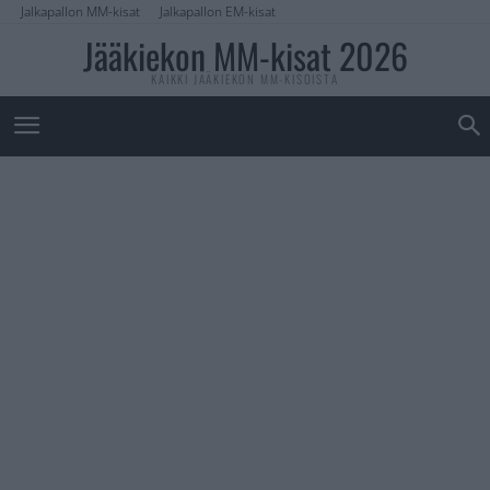
Jalkapallon MM-kisat
Jalkapallon EM-kisat
Jääkiekon MM-kisat 2026
KAIKKI JÄÄKIEKON MM-KISOISTA