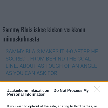
Sammy Blais iskee kiekon verkkoon
miinuskulmasta
SAMMY BLAIS MAKES IT 4-0 AFTER HE
SCORED… FROM BEHIND THE GOAL
LINE. ABOUT AS TOUGH OF AN ANGLE
AS YOU CAN ASK FOR.
PEYTON KREBS AND BRAD HUNT WITH
Jaakiekonmmkisat.com -
Do Not Process My
THE ASSISTS.
#IIHFWORLDS
Personal Information
PIC.TWITTER.COM/P1JUYW5PNN
If you wish to opt-out of the sale, sharing to third parties, or