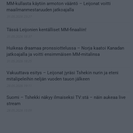
MM-kullasta käytiin armoton vääntö – Leijonat voitti
maailmanmestaruuden jatkoajalla
31.05.2026 23:27
Tässä Leijonien kentälliset MM-finaaliin!
31.05.2026 18:37
Huikeaa draamaa pronssiottelussa – Norja kaatoi Kanadan
jatkoajalla ja voitti ensimmäisen MM-mitalinsa
31.05.2026 18:25
Vakuuttava esitys – Leijonat jyräsi Tshekin nurin ja eteni
mitalipeleihin neljän vuoden tauon jälkeen
28.05.2026 19:11
Suomi – Tshekki näkyy ilmaiseksi TV:stä – näin aukeaa live
stream
28.05.2026 15:09