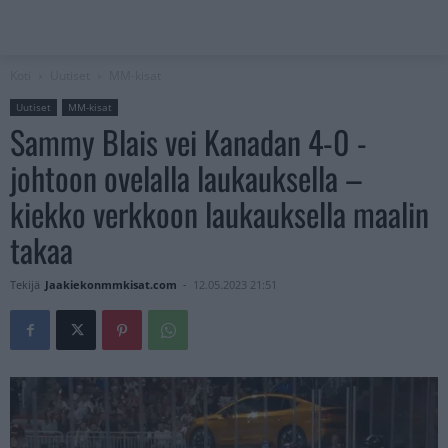
Koti
Uutiset
MM-kisat
Uutiset
MM-kisat
Sammy Blais vei Kanadan 4-0 -
johtoon ovelalla laukauksella –
kiekko verkkoon laukauksella maalin
takaa
Tekijä
Jaakiekonmmkisat.com
-
12.05.2023 21:51