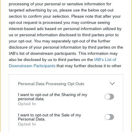
processing of your personal or sensitive information for
— STEVEN ELLIS (@SELLISHOCKEY)
targeted advertising by us, please use the below opt-out
MAY 12, 2023
section to confirm your selection. Please note that after your
opt-out request is processed you may continue seeing
interest-based ads based on personal information utilized by
Jos twiitti ei näy laitteellasi voit katsoa sen suoraan
Twitteristä
.
us or personal information disclosed to third parties prior to
your opt-out. You may separately opt-out of the further
disclosure of your personal information by third parties on the
Lue myös:
Älytön torjunta! Slovakian puolustaja venyi
IAB’s list of downstream participants. This information may
huimaan torjuntaan oman maalivahdin oltua jo ulkona
also be disclosed by us to third parties on the
IAB’s List of
tilanteesta
Downstream Participants
that may further disclose it to other
third parties.
Personal Data Processing Opt Outs
I want to opt-out of the Sharing of my
personal data.
Opted In
I want to opt-out of the Sale of my
Personal Data.
Opted In
Edellinen artikkeli
Seuraava artikkeli