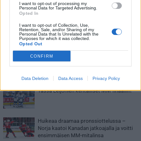
Älytön torjunta! Slovakian
Kuinka tästä paikasta voi sutia
I want to opt-out of processing my
Personal Data for Targeted Advertising.
puolustaja venyi huimaan
enää ohi? Kanadan maali säilyi
Opted In
torjuntaan oman maalivahdin
koskemattomana
oltua jo ulkona tilanteesta
hämmentävällä tavalla
I want to opt-out of Collection, Use,
Retention, Sale, and/or Sharing of my
Personal Data that Is Unrelated with the
Purposes for which it was collected.
Opted Out
LIITTYVÄT ARTIKKELIT
LISÄÄ TEKIJÄLTÄ
CONFIRM
MM-kullasta käytiin armoton vääntö –
Leijonat voitti maailmanmestaruuden
jatkoajalla
Data Deletion
Data Access
Privacy Policy
Tässä Leijonien kentälliset MM-finaaliin!
Huikeaa draamaa pronssiottelussa –
Norja kaatoi Kanadan jatkoajalla ja voitti
ensimmäisen MM-mitalinsa