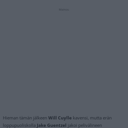
Mainos:
Hieman tämän jälkeen
Will Cuylle
kavensi, mutta erän
loppupuoliskolla
Jake Guentzel
jakoi pelivälineen