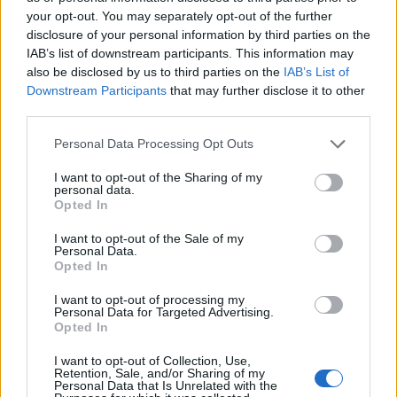
your opt-out. You may separately opt-out of the further
disclosure of your personal information by third parties on the
IAB’s list of downstream participants. This information may
also be disclosed by us to third parties on the
IAB’s List of
Downstream Participants
that may further disclose it to other
third parties.
Personal Data Processing Opt Outs
I want to opt-out of the Sharing of my
Edellinen artikkeli
Seuraava artikkeli
personal data.
Opted In
MM 2024: Suomi – Iso-
Petr Mrazek laukoi Norjan
Britannia – näin katsot ottelun
huoltajan pään verille – pyysi
I want to opt-out of the Sale of my
TV:stä
upeasti anteeksi
Personal Data.
Opted In
I want to opt-out of processing my
LIITTYVÄT ARTIKKELIT
LISÄÄ TEKIJÄLTÄ
Personal Data for Targeted Advertising.
Opted In
Leijonat julkisti ketjut Sveitsi-peliin –
I want to opt-out of Collection, Use,
Aleksander Barkov tekee paluun
Retention, Sale, and/or Sharing of my
Personal Data that Is Unrelated with the
kaukaloon