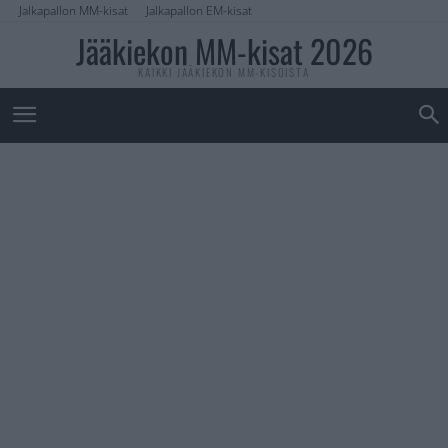
Jalkapallon MM-kisat
Jalkapallon EM-kisat
Jääkiekon MM-kisat 2026
KAIKKI JÄÄKIEKON MM-KISOISTA