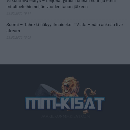
Vakuuttava esitys – Leijonat jyräsi Tshekin nurin ja eteni
mitalipeleihin neljän vuoden tauon jälkeen
28.05.2026 19:11
Suomi – Tshekki näkyy ilmaiseksi TV:stä – näin aukeaa live
stream
28.05.2026 15:09