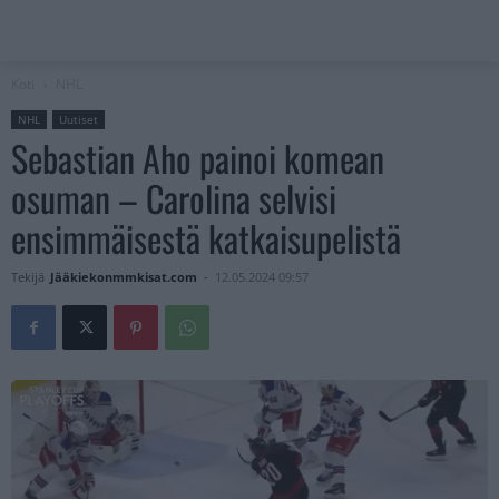
Koti
NHL
NHL
Uutiset
Sebastian Aho painoi komean
osuman – Carolina selvisi
ensimmäisestä katkaisupelistä
Tekijä
Jääkiekonmmkisat.com
-
12.05.2024 09:57