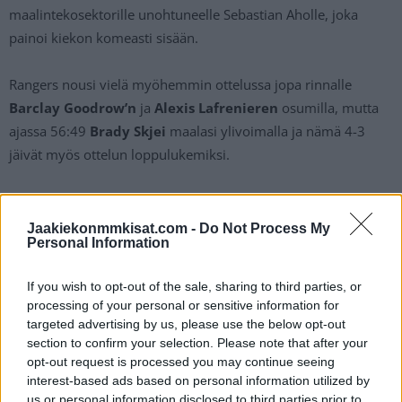
maalintekosektorille unohtuneelle Sebastian Aholle, joka
painoi kiekon komeasti sisään.
Rangers nousi vielä myöhemmin ottelussa jopa rinnalle
Barclay Goodrow’n
ja
Alexis Lafrenieren
osumilla, mutta
ajassa 56:49
Brady Skjei
maalasi ylivoimalla ja nämä 4-3
jäivät myös ottelun loppulukemiksi.
Maanantaina Rangers pääsee yrittämään sarjan katkaisua
Madison Square Gardenissa.
Jaakiekonmmkisat.com -
Do Not Process My
Personal Information
Sebastian Aho vastasi 3-1-osumasta:
If you wish to opt-out of the sale, sharing to third parties, or
processing of your personal or sensitive information for
targeted advertising by us, please use the below opt-out
https://twitter.com/GinoHard_/status/178943976761822014
section to confirm your selection. Please note that after your
0
opt-out request is processed you may continue seeing
interest-based ads based on personal information utilized by
Mikäli video ei näy, voit katsoa sen
Gino Hardin
X-tilillä.
us or personal information disclosed to third parties prior to