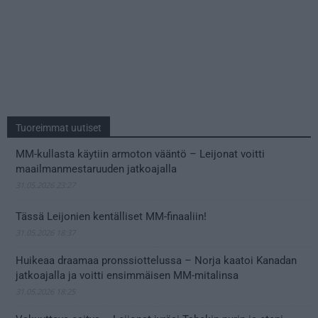
Tuoreimmat uutiset
MM-kullasta käytiin armoton vääntö – Leijonat voitti
maailmanmestaruuden jatkoajalla
31.05.2026 23:27
Tässä Leijonien kentälliset MM-finaaliin!
31.05.2026 18:37
Huikeaa draamaa pronssiottelussa – Norja kaatoi Kanadan
jatkoajalla ja voitti ensimmäisen MM-mitalinsa
31.05.2026 18:25