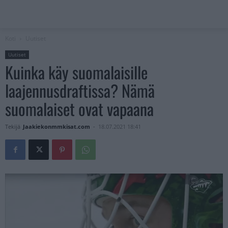
Koti
Uutiset
Uutiset
Kuinka käy suomalaisille
laajennusdraftissa? Nämä
suomalaiset ovat vapaana
Tekijä
Jaakiekonmmkisat.com
-
18.07.2021 18:41