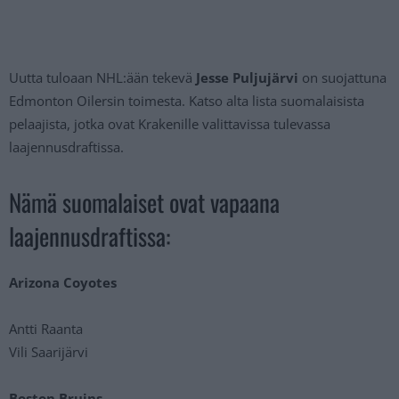
Uutta tuloaan NHL:ään tekevä
Jesse Puljujärvi
on suojattuna
Edmonton Oilersin toimesta. Katso alta lista suomalaisista
pelaajista, jotka ovat Krakenille valittavissa tulevassa
laajennusdraftissa.
Nämä suomalaiset ovat vapaana
laajennusdraftissa:
Arizona Coyotes
Antti Raanta
Vili Saarijärvi
Boston Bruins