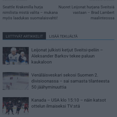
Seattle Krakenilla hurja
Nuoret Leijonat hurjana Sveitsiä
nimilista mistä valita – mukana
vastaan – Brad Lambert
myös laadukas suomalaisvahti!
maalinteossa
LIITTYVÄT ARTIKKELIT
LISÄÄ TEKIJÄLTÄ
Leijonat julkisti ketjut Sveitsi-peliin –
Aleksander Barkov tekee paluun
kaukaloon
Venäläisveskari sekosi Suomen 2.
divisioonassa – sai samasta tilanteesta
50 jäähyminuuttia
Kanada – USA klo 15:10 – näin katsot
ottelun ilmaiseksi TV:stä