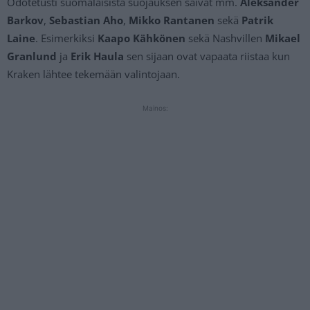
Odotetusti suomalaisista suojauksen saivat mm.
Aleksander
Barkov
,
Sebastian Aho
,
Mikko Rantanen
sekä
Patrik
Laine
. Esimerkiksi
Kaapo Kähkönen
sekä Nashvillen
Mikael
Granlund
ja
Erik Haula
sen sijaan ovat vapaata riistaa kun
Kraken lähtee tekemään valintojaan.
Mainos: