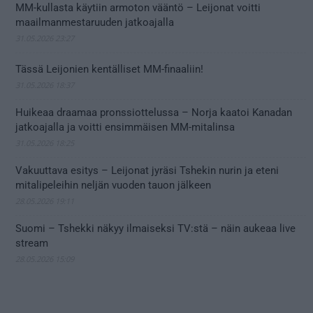
MM-kullasta käytiin armoton vääntö – Leijonat voitti
maailmanmestaruuden jatkoajalla
31.05.2026 23:27
Tässä Leijonien kentälliset MM-finaaliin!
31.05.2026 18:37
Huikeaa draamaa pronssiottelussa – Norja kaatoi Kanadan
jatkoajalla ja voitti ensimmäisen MM-mitalinsa
31.05.2026 18:25
Vakuuttava esitys – Leijonat jyräsi Tshekin nurin ja eteni
mitalipeleihin neljän vuoden tauon jälkeen
28.05.2026 19:11
Suomi – Tshekki näkyy ilmaiseksi TV:stä – näin aukeaa live
stream
28.05.2026 15:09