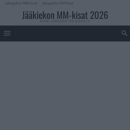
Jalkapallon MM-kisat
Jalkapallon EM-kisat
Jääkiekon MM-kisat 2026
KAIKKI JÄÄKIEKON MM-KISOISTA