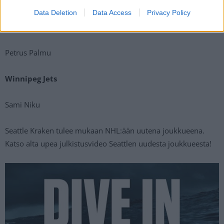
Kalle Kossila
Data Deletion
Data Access
Privacy Policy
Vancouver Canucks
Petrus Palmu
Winnipeg Jets
Sami Niku
Seattle Kraken tulee mukaan NHL:ään uutena joukkueena.
Katso alta upea julkistusvideo Seattlen uudesta joukkueesta!