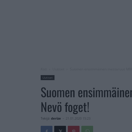
Koti
Uutiset
Suomen ensimmäinen mestaruus MM9
Uutiset
Suomen ensimmäine
Nevö foget!
Tekijä
derize
-
21.01.2020 15:23