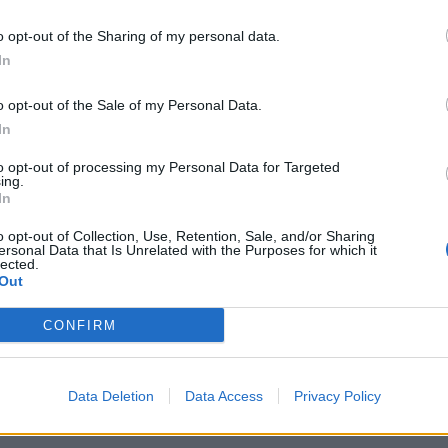
Mainos:
o opt-out of the Sharing of my personal data.
In
o opt-out of the Sale of my Personal Data.
In
to opt-out of processing my Personal Data for Targeted
ing.
In
o opt-out of Collection, Use, Retention, Sale, and/or Sharing
ersonal Data that Is Unrelated with the Purposes for which it
lected.
Out
attutempun ja Timo Jutila viimeisteli lukemat jo 4-0.
CONFIRM
 se oli ”Tre Kronorille” varsin laiha lohtu.
Data Deletion
Data Access
Privacy Policy
kokoonpanot pääset näkemään
täältä
.