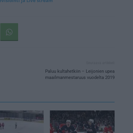
visiointi ja Live stream
Seuraava artikkeli
Paluu kultahetkiin – Leijonien upea
maailmanmestaruus vuodelta 2019