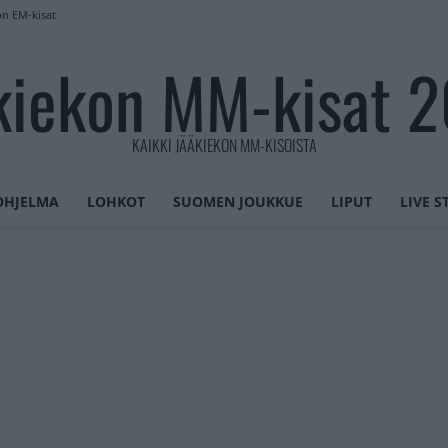
on EM-kisat
kiekon MM-kisat 
KAIKKI JÄÄKIEKON MM-KISOISTA
OHJELMA
LOHKOT
SUOMEN JOUKKUE
LIPUT
LIVE 