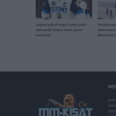
Leijonat julkisti ketjut Sveitsi-peliin –
Venäläisves
Aleksander Barkov tekee paluun
divisioonas
kaukaloon
tilanteesta 
ME
Jaak
Sivu
lipp