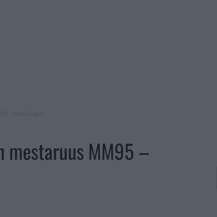
5 – Nevö foget!
n mestaruus MM95 –