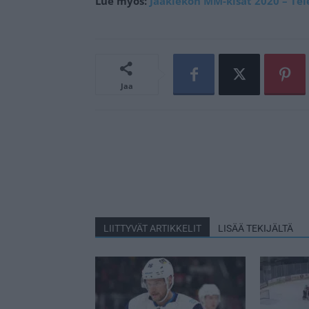
Lue myös:
Jääkiekon MM-kisat 2020 – Tele
Jaa
LIITTYVÄT ARTIKKELIT
LISÄÄ TEKIJÄLTÄ