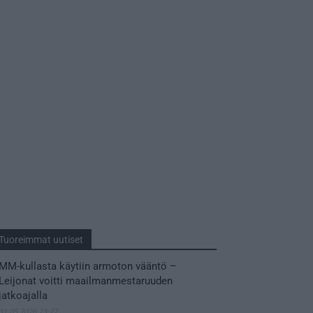
Tuoreimmat uutiset
MM-kullasta käytiin armoton vääntö –
Leijonat voitti maailmanmestaruuden
jatkoajalla
31.05.2026 23:27