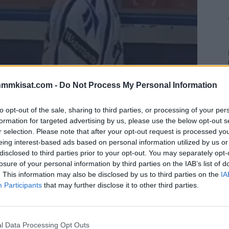
nmmkisat.com -
Do Not Process My Personal Information
uonna 1995 ensimmäisen maailmanmestaruutensa
to opt-out of the sale, sharing to third parties, or processing of your per
formation for targeted advertising by us, please use the below opt-out s
r selection. Please note that after your opt-out request is processed y
eing interest-based ads based on personal information utilized by us or
ruutensa vuonna 1995 Ruotsin Tukholmassa. Finaali
disclosed to third parties prior to your opt-out. You may separately opt-
alivastustajana kukas muukaan, kun rakas
losure of your personal information by third parties on the IAB’s list of
. This information may also be disclosed by us to third parties on the
IA
Participants
that may further disclose it to other third parties.
liseen löylytykseen 4-1. Ottelussa, jossa Suomen piti olla
isikermää vastaan.
l Data Processing Opt Outs