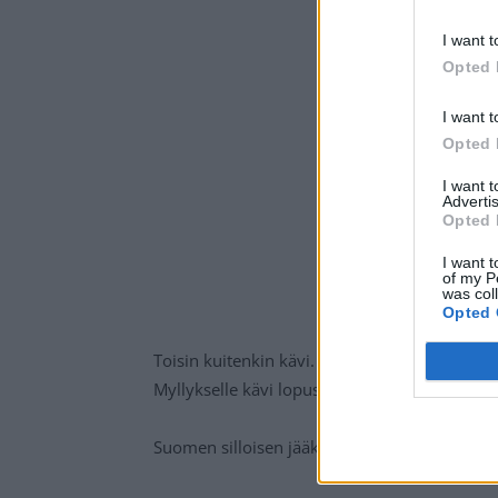
I want t
Opted 
I want t
Opted 
I want 
Advertis
Opted 
I want t
of my P
was col
Opted 
Toisin kuitenkin kävi.
Ville Peltonen
painaa h
Myllykselle kävi lopussa pieni lipsahdus, mutta
Suomen silloisen jääkiekkomaajoukkueen 