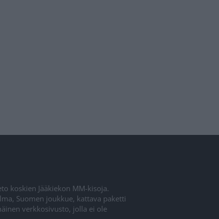
ieto koskien Jääkiekon MM-kisoja.
elma, Suomen joukkue, kattava paketti
inen verkkosivusto, jolla ei ole