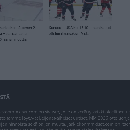
kari sekosi Suomen 2.
Kanada – USA klo 15:10 – näin katsot
sa – sai samasta
ottelun ilmaiseksi TV:stä
50 jäähyminuuttia
ISTÄ
iekonmmkisat.com on sivusto, jolle on kerätty kaikki oleellinen t
stoltamme löytyvät Leijonat-aiheiset uutiset, MM 2026 otteluohj
ujen hinnoista sekä paljon muuta. Jaakiekonmmkisat.com on itsenä