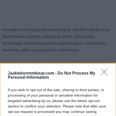
Kanadan vire on jopa pelottavan hyvä, sillä NHL-tähdet ovat
äärimmäisen nopeita, vahvoja ja ilkeitä. Tämä tulee
tarjoamaan Suomelle puolustuspäässä täysin uudenlaisen
haasteen, johon on pystyttävä vastaamaan.
Kaiken on sunnuntaina onnistuttava täydellisesti. Varsinkin
maalivahtipeli ja erikoistilannepelaaminen nousevat suureen
Jaakiekonmmkisat.com -
Do Not Process My
rooliin. Karjuuko Leijonat voiton? Se selviää klo 20:20.
Personal Information
Suomen ja USA:n välinen ottelu käynnistyy sunnuntaina klo
If you wish to opt-out of the sale, sharing to third parties, or
processing of your personal or sensitive information for
20:20 ja sen katseluun on tarjolla monta erilaista tapaa.
targeted advertising by us, please use the below opt-out
Maksullinen C More tarjoaa kattavan mahdollisuuden pelin
section to confirm your selection. Please note that after your
katsomiseen, mutta tämän lisäksi tarjolla on erilaisia
opt-out request is processed you may continue seeing