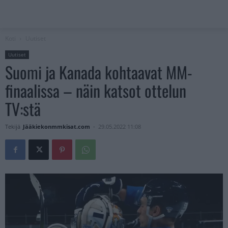
Koti
Uutiset
Uutiset
Suomi ja Kanada kohtaavat MM-
finaalissa – näin katsot ottelun
TV:stä
Tekijä
Jääkiekonmmkisat.com
-
29.05.2022 11:08