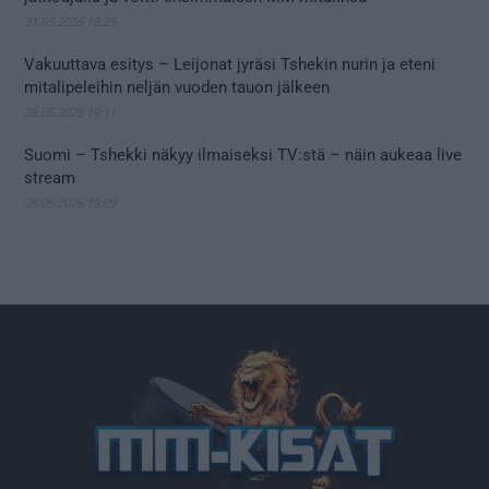
31.05.2026 18:25
Vakuuttava esitys – Leijonat jyräsi Tshekin nurin ja eteni
mitalipeleihin neljän vuoden tauon jälkeen
28.05.2026 19:11
Suomi – Tshekki näkyy ilmaiseksi TV:stä – näin aukeaa live
stream
28.05.2026 15:09