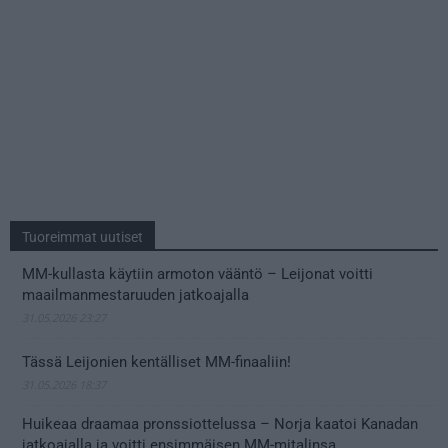
Tuoreimmat uutiset
MM-kullasta käytiin armoton vääntö – Leijonat voitti
maailmanmestaruuden jatkoajalla
31.05.2026 23:27
Tässä Leijonien kentälliset MM-finaaliin!
31.05.2026 18:37
Huikeaa draamaa pronssiottelussa – Norja kaatoi Kanadan
jatkoajalla ja voitti ensimmäisen MM-mitalinsa