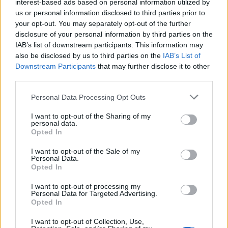
jääkiekon live stream -palveluita, joista ottelun näkee
interest-based ads based on personal information utilized by
us or personal information disclosed to third parties prior to
kokonaan ilmaiseksi.
your opt-out. You may separately opt-out of the further
disclosure of your personal information by third parties on the
IAB’s list of downstream participants. This information may
also be disclosed by us to third parties on the
IAB’s List of
Downstream Participants
that may further disclose it to other
third parties.
Personal Data Processing Opt Outs
I want to opt-out of the Sharing of my
Edellinen artikkeli
Seuraava artikkeli
personal data.
Opted In
Kanada kaatoi Tshekin toisessa
Suomen ja Kanadan välinen
semifinaalissa – Leijonat
loppuottelu huipentaa MM-kisat
I want to opt-out of the Sale of my
pääsee hakemaan revanssia
– Leijonien kentälliset MM-
Personal Data.
Opted In
vuoden takaisesta finaalista
kultajahtiin
I want to opt-out of processing my
Personal Data for Targeted Advertising.
Opted In
LIITTYVÄT ARTIKKELIT
LISÄÄ TEKIJÄLTÄ
I want to opt-out of Collection, Use,