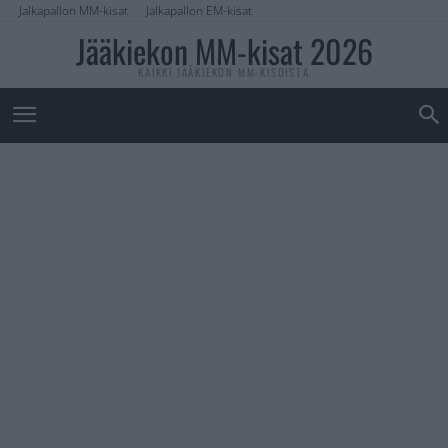
Jalkapallon MM-kisat
Jalkapallon EM-kisat
Jääkiekon MM-kisat 2026
KAIKKI JÄÄKIEKON MM-KISOISTA