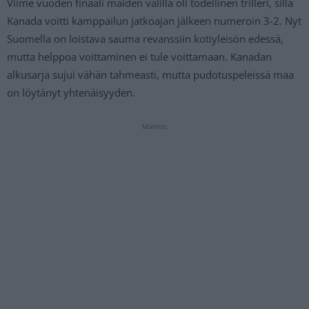
Viime vuoden finaali maiden välillä oli todellinen trilleri, sillä
Kanada voitti kamppailun jatkoajan jälkeen numeroin 3-2. Nyt
Suomella on loistava sauma revanssiin kotiyleisön edessä,
mutta helppoa voittaminen ei tule voittamaan. Kanadan
alkusarja sujui vähän tahmeasti, mutta pudotuspeleissä maa
on löytänyt yhtenäisyyden.
Mainos: