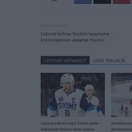
Edellinen artikkeli
Leijonat kohtaa Ruotsin lauantaina –
kokoonpanoon useampi muutos
LIITTYVÄT ARTIKKELIT
LISÄÄ TEKIJÄLTÄ
Leijonat julkisti ketjut Sveitsi-peliin –
Venäläisves
Aleksander Barkov tekee paluun
divisioonas