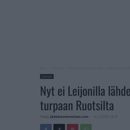
Koti
Uutiset
Nyt ei Leijonilla lähde – tällä kertaa tu
Uutiset
Nyt ei Leijonilla lähd
turpaan Ruotsilta
Tekijä
Jääkiekonmmkisat.com
-
16.12.2023 18:33