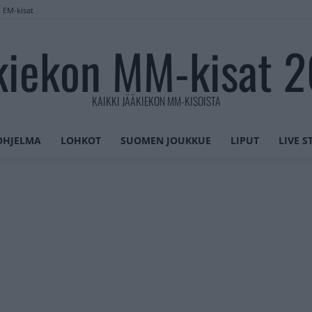
n EM-kisat
kiekon MM-kisat 
KAIKKI JÄÄKIEKON MM-KISOISTA
OHJELMA
LOHKOT
SUOMEN JOUKKUE
LIPUT
LIVE 