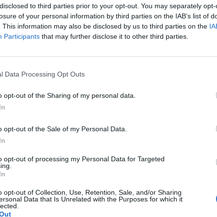
disclosed to third parties prior to your opt-out. You may separately opt-
losure of your personal information by third parties on the IAB’s list of
htänyt tappioputki, joka jatkui lauantaina, kun
. This information may also be disclosed by us to third parties on the
IA
Participants
that may further disclose it to other third parties.
auksessa.
matsia oli takana vain minuutin verran, kun
Atte
l Data Processing Opt Outs
olella
Andreas Wingerli
kuitenkin tasoitti komean
anoa, että veto lipsahti varsin helposti maalivahti
Lassi
o opt-out of the Sharing of my personal data.
In
e La Rosen
ja
Malte Strömwallin
osumilla kahden
o opt-out of the Sale of my Personal Data.
In
to opt-out of processing my Personal Data for Targeted
Mainos:
ing.
In
o opt-out of Collection, Use, Retention, Sale, and/or Sharing
ersonal Data that Is Unrelated with the Purposes for which it
lected.
Out