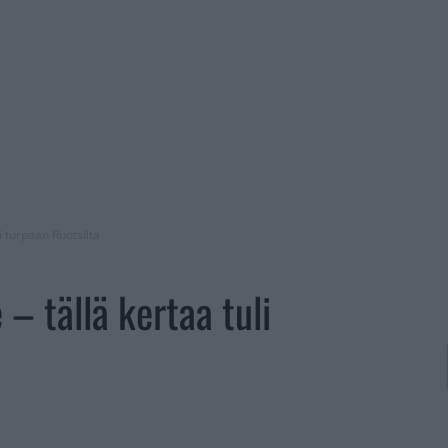
li turpaan Ruotsilta
e – tällä kertaa tuli