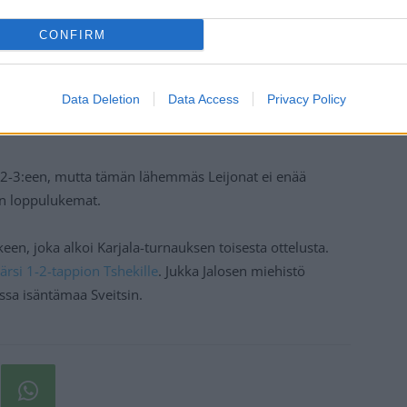
CONFIRM
Data Deletion
Data Access
Privacy Policy
 2-3:een, mutta tämän lähemmäs Leijonat ei enää
un loppulukemat.
en, joka alkoi Karjala-turnauksen toisesta ottelusta.
ärsi 1-2-tappion Tshekille
. Jukka Jalosen miehistö
sa isäntämaa Sveitsin.