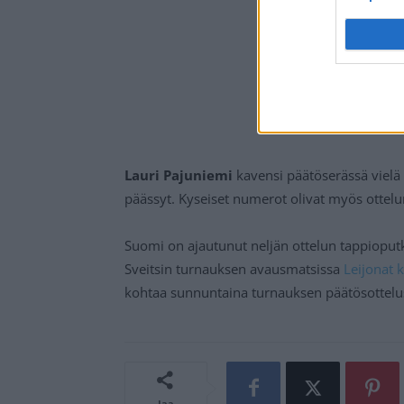
Lauri Pajuniemi
kavensi päätöserässä vielä
päässyt. Kyseiset numerot olivat myös ottel
Suomi on ajautunut neljän ottelun tappioputke
Sveitsin turnauksen avausmatsissa
Leijonat k
kohtaa sunnuntaina turnauksen päätösottelus
Jaa