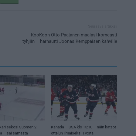
Seuraava artikkeli
KooKoon Otto Paajanen maalasi komeasti
tyhjiin – harhautti Joonas Kemppaisen kahville
kari sekosi Suomen 2.
Kanada – USA klo 15:10 – näin katsot
sa – sai samasta
ottelun ilmaiseksi TV:stä