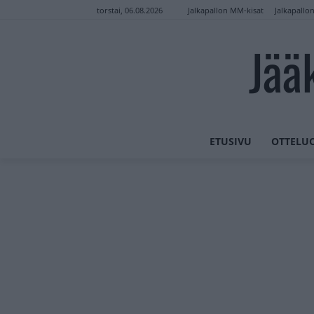
Jalkapallon MM-kisat
Jalkapallo
torstai, 06.08.2026
Jää
ETUSIVU
OTTELU