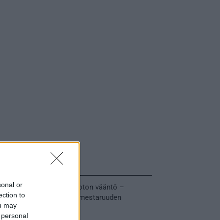
Tuoreimmat uutiset
sonal or
MM-kullasta käytiin armoton vääntö –
ection to
Leijonat voitti maailmanmestaruuden
ou may
jatkoajalla
 personal
31.05.2026 23:27