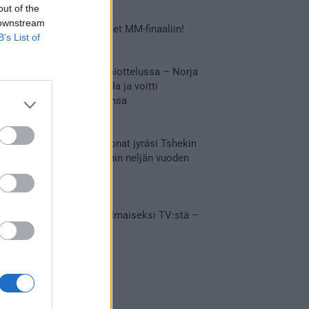
out of the
 downstream
Tässä Leijonien kentälliset MM-finaaliin!
B’s List of
31.05.2026 18:37
Huikeaa draamaa pronssiottelussa – Norja
kaatoi Kanadan jatkoajalla ja voitti
ensimmäisen MM-mitalinsa
31.05.2026 18:25
Vakuuttava esitys – Leijonat jyräsi Tshekin
nurin ja eteni mitalipeleihin neljän vuoden
tauon jälkeen
28.05.2026 19:11
Suomi – Tshekki näkyy ilmaiseksi TV:stä –
näin aukeaa live stream
28.05.2026 15:09