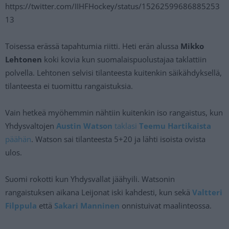
https://twitter.com/IIHFHockey/status/15262599686885253
13
Toisessa erässä tapahtumia riitti. Heti erän alussa
Mikko
Lehtonen
koki kovia kun suomalaispuolustajaa taklattiin
polvella. Lehtonen selvisi tilanteesta kuitenkin säikähdyksellä,
tilanteesta ei tuomittu rangaistuksia.
Vain hetkeä myöhemmin nähtiin kuitenkin iso rangaistus, kun
Yhdysvaltojen
Austin Watson
taklasi
Teemu Hartikaista
päähän
. Watson sai tilanteesta 5+20 ja lähti isoista ovista
ulos.
Suomi rokotti kun Yhdysvallat jäähyili. Watsonin
rangaistuksen aikana Leijonat iski kahdesti, kun sekä
Valtteri
Filppula
että
Sakari Manninen
onnistuivat maalinteossa.