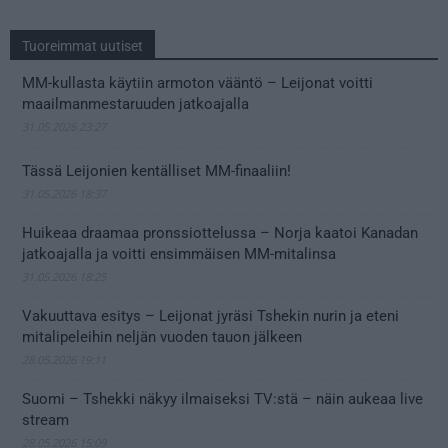
Tuoreimmat uutiset
MM-kullasta käytiin armoton vääntö – Leijonat voitti
maailmanmestaruuden jatkoajalla
31.05.2026 23:27
Tässä Leijonien kentälliset MM-finaaliin!
31.05.2026 18:37
Huikeaa draamaa pronssiottelussa – Norja kaatoi Kanadan
jatkoajalla ja voitti ensimmäisen MM-mitalinsa
31.05.2026 18:25
Vakuuttava esitys – Leijonat jyräsi Tshekin nurin ja eteni
mitalipeleihin neljän vuoden tauon jälkeen
28.05.2026 19:11
Suomi – Tshekki näkyy ilmaiseksi TV:stä – näin aukeaa live
stream
28.05.2026 15:09