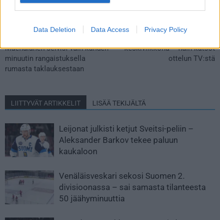
Edellinen artikkeli
Seuraava artikkeli
Data Deletion
Data Access
Privacy Policy
Toinen ulosajo lähellä – Saku
Suomi ja Ruotsi kohtaavat
Mäenalanen selvisi vain kahden
keskiviikkona – näin katsot
minuutin rangaistuksella
ottelun TV:stä
rumasta taklauksestaan
LIITTYVÄT ARTIKKELIT
LISÄÄ TEKIJÄLTÄ
Leijonat julkisti ketjut Sveitsi-peliin –
Aleksander Barkov tekee paluun
kaukaloon
Venäläisveskari sekosi Suomen 2.
divisioonassa – sai samasta tilanteesta
50 jäähyminuuttia