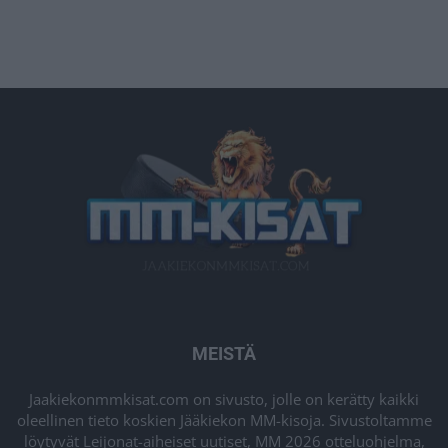
MEISTÄ
Jaakiekonmmkisat.com on sivusto, jolle on kerätty kaikki
oleellinen tieto koskien Jääkiekon MM-kisoja. Sivustoltamme
löytyvät Leijonat-aiheiset uutiset, MM 2026 otteluohjelma,