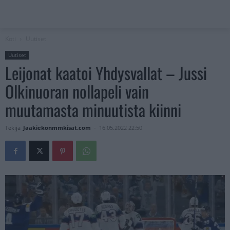
Koti
Uutiset
Uutiset
Leijonat kaatoi Yhdysvallat – Jussi
Olkinuoran nollapeli vain
muutamasta minuutista kiinni
Tekijä
Jaakiekonmmkisat.com
-
16.05.2022 22:50