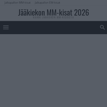
Jalkapallon MM-kisat
Jalkapallon EM-kisat
Jääkiekon MM-kisat 2026
KAIKKI JÄÄKIEKON MM-KISOISTA