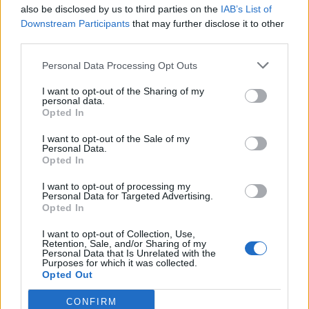
Olkinuora
piti kuitenkin Suomea pystyssä torjunnoillaan.
also be disclosed by us to third parties on the
IAB’s List of
Aivan toiseen nollapeliin ei Olkinuora kuitenkaan venynyt,
Downstream Participants
that may further disclose it to other
kun
Alex Galchenyuk
iski komean osuman
Luke Hughesin
third parties.
esityöstä. USA:n kavennusmaali oli kuitenkin laiha lohtu ja
Personal Data Processing Opt Outs
Suomi nappasi voiton maanantai-iltana lukemin 4-1.
I want to opt-out of the Sharing of my
personal data.
https://twitter.com/IIHFHockey/status/15262888735164620
Opted In
80
I want to opt-out of the Sale of my
Personal Data.
Leijonat pelaa seuraavan ottelunsa keskiviikkoiltana, kun
Opted In
vastaan asettuu rakas naapurimaa Ruotsi. Tsekkaa
MM-
I want to opt-out of processing my
kisojen otteluohjelma
Personal Data for Targeted Advertising.
kokonaisuudessaan!
Opted In
I want to opt-out of Collection, Use,
Retention, Sale, and/or Sharing of my
Personal Data that Is Unrelated with the
Purposes for which it was collected.
Opted Out
CONFIRM