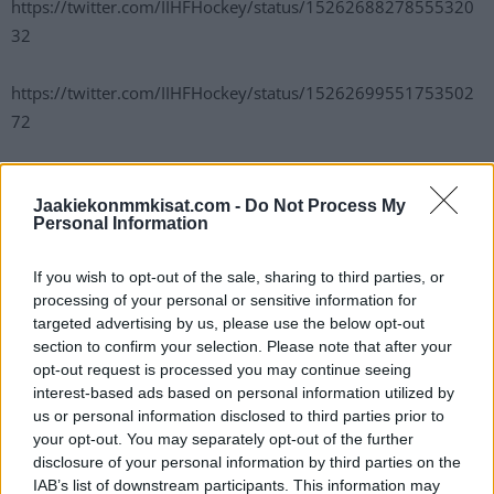
https://twitter.com/IIHFHockey/status/15262688278555320
32
https://twitter.com/IIHFHockey/status/15262699551753502
72
Seuraavan osuman Leijonat iski tasavajaalla.
Mikko
Lehtonen
Jaakiekonmmkisat.com -
toimitti kiekkoa maalille ja
Do Not Process My
laukaus upposi suoraan
Personal Information
Yhdysvaltojen maaliin
. Lehtosen osuman jälkeen toisessa
erässä ei enää maaleja nähty ja toiselle erätauolle lähdettiin
If you wish to opt-out of the sale, sharing to third parties, or
Suomen johtaessa 4-0.
processing of your personal or sensitive information for
targeted advertising by us, please use the below opt-out
section to confirm your selection. Please note that after your
https://twitter.com/HockeyNewsHub/status/1526273360610
opt-out request is processed you may continue seeing
709504
interest-based ads based on personal information utilized by
us or personal information disclosed to third parties prior to
Kolmas erä oli USA:n hallintaa. Se sai ottelun hallinnan
your opt-out. You may separately opt-out of the further
disclosure of your personal information by third parties on the
itselleen ja pääsi vyörymään peliä Leijonien päätyyn.
Jussi
IAB’s list of downstream participants. This information may