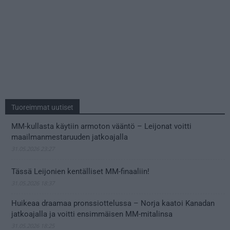
Tuoreimmat uutiset
MM-kullasta käytiin armoton vääntö – Leijonat voitti
maailmanmestaruuden jatkoajalla
31.05.2026 23:27
Tässä Leijonien kentälliset MM-finaaliin!
31.05.2026 18:37
Huikeaa draamaa pronssiottelussa – Norja kaatoi Kanadan
jatkoajalla ja voitti ensimmäisen MM-mitalinsa
31.05.2026 18:25