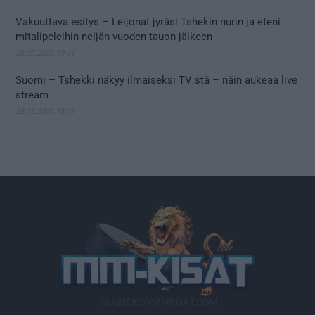
Vakuuttava esitys – Leijonat jyräsi Tshekin nurin ja eteni
mitalipeleihin neljän vuoden tauon jälkeen
28.05.2026 19:11
Suomi – Tshekki näkyy ilmaiseksi TV:stä – näin aukeaa live
stream
28.05.2026 15:09