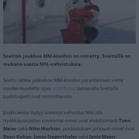
Sveitsin joukkue MM-kisoihin on nimetty. Sveitsillä on
mukana useita NHL-vahvistuksia.
Sveitsi lähtee jääkiekon MM-kisoihin parantamaan viime
vuoden kuudetta sijaa.
A-lohkossa
pelaavalla Sveitsillä
pudotuspelit ovat minimitavoite.
Joukkueesta löytyy useampi vahvistus NHL:stä.
Hyökkäysosaston kovimmat nimet ovat ehdottomasti
Timo
Meier
sekä
Niko Hischier
, puolustuksen johtavat nimet ovat
Dean Kukan
,
Jonas Siegenthaler
sekä
Janis Moser
.