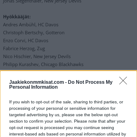
Jonas Siegenthaler, New Jersey Devils
Hyökkääjät:
Andres Ambühl, HC Davos
Christoph Bertschy, Gotteron
Enzo Corvi, HC Davos
Fabrice Herzog, Zug
Nico Hischier, New Jersey Devils
Philipp Kurashev, Chicago Blackhawks
Denis Malgin, ZSC
Timo Meier, San Jose Sharks
Jaakiekonmmkisat.com -
Do Not Process My
Personal Information
Marco Miranda, Geneve-Servette
Damien Riat, Lausanne
If you wish to opt-out of the sale, sharing to third parties, or
Tristan Scherwey, Bern
processing of your personal or sensitive information for
Dario Simion, Zug
targeted advertising by us, please use the below opt-out
Pius Suter, Detroit Red Wings
section to confirm your selection. Please note that after your
Calvin Thürkauf, Lugano
opt-out request is processed you may continue seeing
interest-based ads based on personal information utilized by