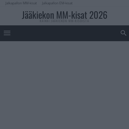
Jalkapallon MM-kisat
Jalkapallon EM-kisat
Jääkiekon MM-kisat 2026
KAIKKI JÄÄKIEKON MM-KISOISTA