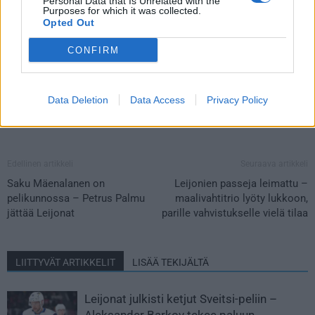
Personal Data that Is Unrelated with the
Purposes for which it was collected.
Opted Out
CONFIRM
Data Deletion
Data Access
Privacy Policy
Edellinen artikkeli
Seuraava artikkeli
Saku Mäenalanen on
Leijonien passeja leimattu –
pelikunnossa – Petrus Palmu
maalivahtitrio lyöty lukkoon,
jättää Leijonat
parille vahvistukselle vielä tilaa
LIITTYVÄT ARTIKKELIT
LISÄÄ TEKIJÄLTÄ
Leijonat julkisti ketjut Sveitsi-peliin –