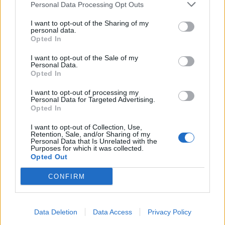
Personal Data Processing Opt Outs
I want to opt-out of the Sharing of my
personal data.
Opted In
I want to opt-out of the Sale of my
Personal Data.
Opted In
I want to opt-out of processing my
Personal Data for Targeted Advertising.
Opted In
I want to opt-out of Collection, Use,
Retention, Sale, and/or Sharing of my
Personal Data that Is Unrelated with the
Purposes for which it was collected.
Opted Out
Tuoreimmat uutiset
CONFIRM
MM-kullasta käytiin armoton vääntö – Leijonat voitti
maailmanmestaruuden jatkoajalla
31.05.2026 23:27
Data Deletion
Data Access
Privacy Policy
Tässä Leijonien kentälliset MM-finaaliin!