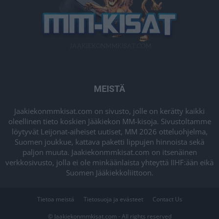
MEISTÄ
Jaakiekonmmkisat.com on sivusto, jolle on kerätty kaikki
oleellinen tieto koskien Jääkiekon MM-kisoja. Sivustoltamme
löytyvät Leijonat-aiheiset uutiset, MM 2026 otteluohjelma,
Suomen joukkue, kattava paketti lippujen hinnoista sekä
paljon muuta. Jaakiekonmmkisat.com on itsenäinen
verkkosivusto, jolla ei ole minkäänlaista yhteyttä IIHF:ään eikä
Suomen Jääkiekkoliittoon.
Tietoa meistä
Tietosuoja ja evästeet
Contact Us
© Jaakiekonmmkisat.com - All rights reserved