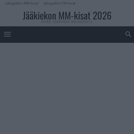
Jalkapallon MM-kisat
Jalkapallon EM-kisat
Jääkiekon MM-kisat 2026
KAIKKI JÄÄKIEKON MM-KISOISTA