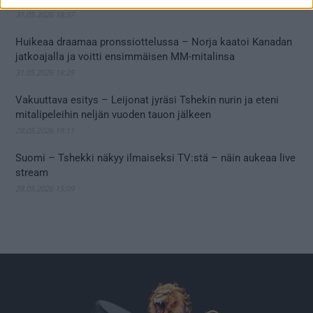
31.05.2026 18:37
Huikeaa draamaa pronssiottelussa – Norja kaatoi Kanadan
jatkoajalla ja voitti ensimmäisen MM-mitalinsa
31.05.2026 18:25
Vakuuttava esitys – Leijonat jyräsi Tshekin nurin ja eteni
mitalipeleihin neljän vuoden tauon jälkeen
28.05.2026 19:11
Suomi – Tshekki näkyy ilmaiseksi TV:stä – näin aukeaa live
stream
28.05.2026 15:09