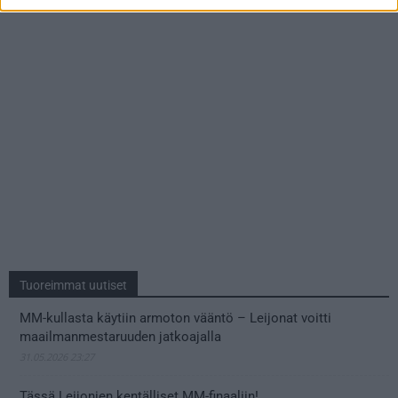
Tuoreimmat uutiset
MM-kullasta käytiin armoton vääntö – Leijonat voitti
maailmanmestaruuden jatkoajalla
31.05.2026 23:27
Tässä Leijonien kentälliset MM-finaaliin!