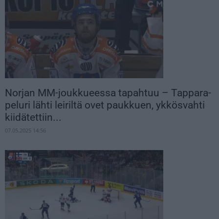
Norjan MM-joukkueessa tapahtuu – Tappara-
peluri lähti leiriltä ovet paukkuen, ykkösvahti
kiidätettiin...
07.05.2025 14:56