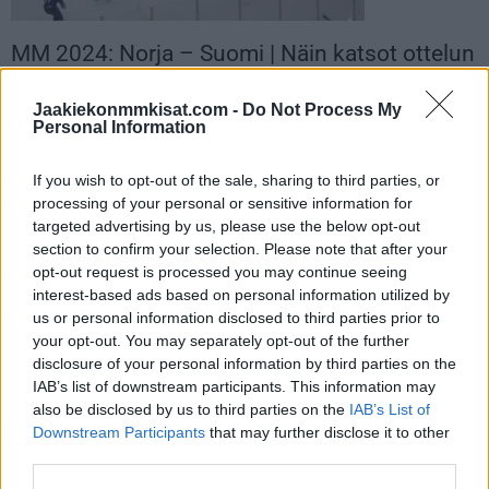
MM 2024: Norja – Suomi | Näin katsot ottelun
TV:stä!
Jaakiekonmmkisat.com -
Do Not Process My
12.05.2024 17:52
Personal Information
If you wish to opt-out of the sale, sharing to third parties, or
processing of your personal or sensitive information for
targeted advertising by us, please use the below opt-out
section to confirm your selection. Please note that after your
opt-out request is processed you may continue seeing
interest-based ads based on personal information utilized by
us or personal information disclosed to third parties prior to
your opt-out. You may separately opt-out of the further
TV2: Kaljoittelu kävi kalliiksi – Tapparan Philip
disclosure of your personal information by third parties on the
Granath hyllytettiin maajoukkueesta eikä...
IAB’s list of downstream participants. This information may
also be disclosed by us to third parties on the
IAB’s List of
06.05.2024 23:50
Downstream Participants
that may further disclose it to other
third parties.