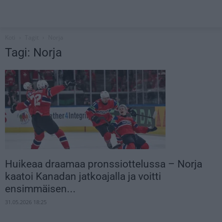
Koti
Tagit
Norja
Tagi: Norja
Huikeaa draamaa pronssiottelussa – Norja
kaatoi Kanadan jatkoajalla ja voitti
ensimmäisen...
31.05.2026 18:25