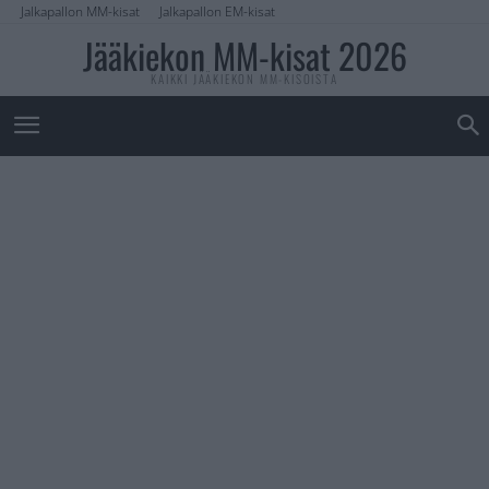
Jalkapallon MM-kisat
Jalkapallon EM-kisat
Jääkiekon MM-kisat 2026
KAIKKI JÄÄKIEKON MM-KISOISTA