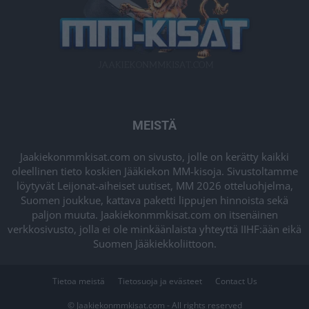
MEISTÄ
Jaakiekonmmkisat.com on sivusto, jolle on kerätty kaikki
oleellinen tieto koskien Jääkiekon MM-kisoja. Sivustoltamme
löytyvät Leijonat-aiheiset uutiset, MM 2026 otteluohjelma,
Suomen joukkue, kattava paketti lippujen hinnoista sekä
paljon muuta. Jaakiekonmmkisat.com on itsenäinen
verkkosivusto, jolla ei ole minkäänlaista yhteyttä IIHF:ään eikä
Suomen Jääkiekkoliittoon.
Tietoa meistä
Tietosuoja ja evästeet
Contact Us
© Jaakiekonmmkisat.com - All rights reserved