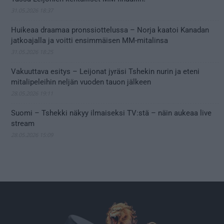
31.05.2026 18:37
Huikeaa draamaa pronssiottelussa – Norja kaatoi Kanadan
jatkoajalla ja voitti ensimmäisen MM-mitalinsa
31.05.2026 18:25
Vakuuttava esitys – Leijonat jyräsi Tshekin nurin ja eteni
mitalipeleihin neljän vuoden tauon jälkeen
28.05.2026 19:11
Suomi – Tshekki näkyy ilmaiseksi TV:stä – näin aukeaa live
stream
28.05.2026 15:09