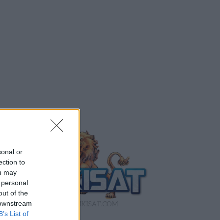
sonal or
ection to
ou may
 personal
out of the
 downstream
B’s List of