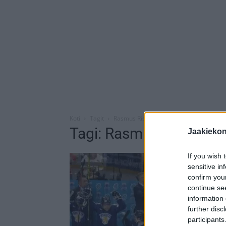
Koti
Tagit
Rasmus Rissanen
Tagi: Rasmus Rissanen
Jaakieko
If you wish 
sensitive in
confirm you
continue se
information 
further disc
participants