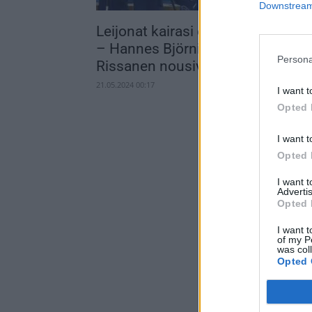
Downstream 
Leijonat kairasi elintärkeän voito
– Hannes Björninen ja Rasmus
Persona
Rissanen nousivat...
21.05.2024 00:17
I want t
Opted 
I want t
Opted 
I want 
Advertis
Opted 
I want t
of my P
was col
Opted 