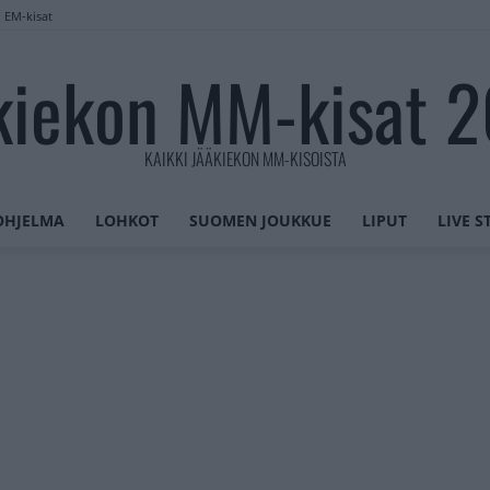
n EM-kisat
kiekon MM-kisat 
KAIKKI JÄÄKIEKON MM-KISOISTA
OHJELMA
LOHKOT
SUOMEN JOUKKUE
LIPUT
LIVE 