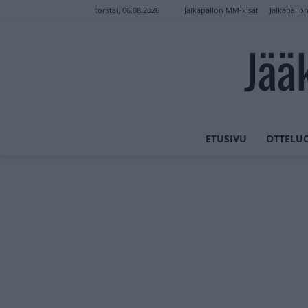
Jalkapallon MM-kisat
Jalkapallo
torstai, 06.08.2026
Jää
ETUSIVU
OTTELU