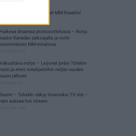
Tässä Leijonien kentälliset MM-finaaliin!
31.05.2026 18:37
Huikeaa draamaa pronssiottelussa – Norja
kaatoi Kanadan jatkoajalla ja voitti
ensimmäisen MM-mitalinsa
31.05.2026 18:25
Vakuuttava esitys – Leijonat jyräsi Tshekin
nurin ja eteni mitalipeleihin neljän vuoden
tauon jälkeen
28.05.2026 19:11
Suomi – Tshekki näkyy ilmaiseksi TV:stä –
näin aukeaa live stream
28.05.2026 15:09