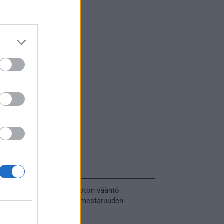
Tuoreimmat uutiset
MM-kullasta käytiin armoton vääntö –
Leijonat voitti maailmanmestaruuden
jatkoajalla
31.05.2026 23:27