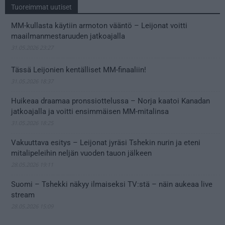
Tuoreimmat uutiset
MM-kullasta käytiin armoton vääntö – Leijonat voitti
maailmanmestaruuden jatkoajalla
31.05.2026 23:27
Tässä Leijonien kentälliset MM-finaaliin!
31.05.2026 18:37
Huikeaa draamaa pronssiottelussa – Norja kaatoi Kanadan
jatkoajalla ja voitti ensimmäisen MM-mitalinsa
31.05.2026 18:25
Vakuuttava esitys – Leijonat jyräsi Tshekin nurin ja eteni
mitalipeleihin neljän vuoden tauon jälkeen
28.05.2026 19:11
Suomi – Tshekki näkyy ilmaiseksi TV:stä – näin aukeaa live
stream
28.05.2026 15:09