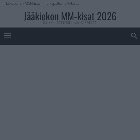
Jalkapallon MM-kisat
Jalkapallon EM-kisat
Jääkiekon MM-kisat 2026
KAIKKI JÄÄKIEKON MM-KISOISTA