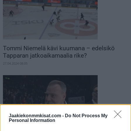
Tommi Niemelä kävi kuumana – edelsikö
Tapparan jatkoaikamaalia rike?
27.04.2024 08:05
Jaakiekonmmkisat.com -
Do Not Process My
Personal Information
Tapparan Rikard Grönborg erikoisen