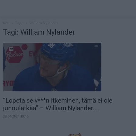
Koti
Tagit
William Nylander
Tagi: William Nylander
”Lopeta se v***n itkeminen, tämä ei ole
junnulätkää” – William Nylander...
28.04.2024 19:16