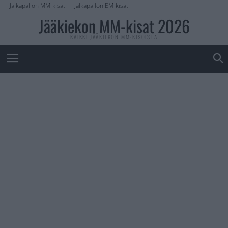
Jalkapallon MM-kisat
Jalkapallon EM-kisat
Jääkiekon MM-kisat 2026
KAIKKI JÄÄKIEKON MM-KISOISTA