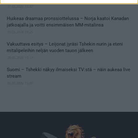
31.05.2026 18:37
Huikeaa draamaa pronssiottelussa – Norja kaatoi Kanadan
jatkoajalla ja voitti ensimmäisen MM-mitalinsa
31.05.2026 18:25
Vakuuttava esitys – Leijonat jyräsi Tshekin nurin ja eteni
mitalipeleihin neljän vuoden tauon jälkeen
28.05.2026 19:11
Suomi – Tshekki näkyy ilmaiseksi TV:stä – näin aukeaa live
stream
28.05.2026 15:09