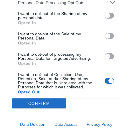
Personal Data Processing Opt Outs
I want to opt-out of the Sharing of my
personal data.
Opted In
I want to opt-out of the Sale of my
Personal Data.
Opted In
I want to opt-out of processing my
Personal Data for Targeted Advertising.
Opted In
I want to opt-out of Collection, Use,
Retention, Sale, and/or Sharing of my
Personal Data that Is Unrelated with the
Purposes for which it was collected.
Opted Out
Tuoreimmat uutiset
CONFIRM
MM-kullasta käytiin armoton vääntö – Leijonat voitti
maailmanmestaruuden jatkoajalla
31.05.2026 23:27
Data Deletion
Data Access
Privacy Policy
Tässä Leijonien kentälliset MM-finaaliin!