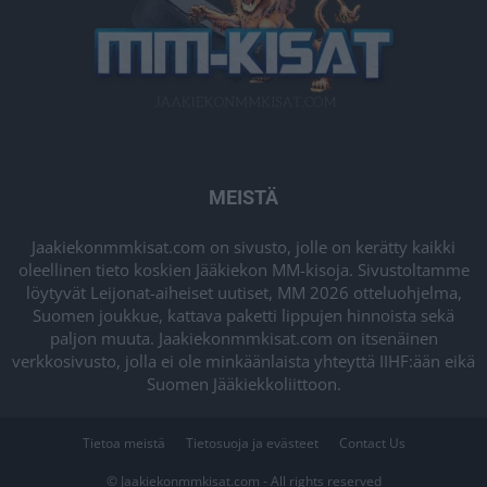
MEISTÄ
Jaakiekonmmkisat.com on sivusto, jolle on kerätty kaikki
oleellinen tieto koskien Jääkiekon MM-kisoja. Sivustoltamme
löytyvät Leijonat-aiheiset uutiset, MM 2026 otteluohjelma,
Suomen joukkue, kattava paketti lippujen hinnoista sekä
paljon muuta. Jaakiekonmmkisat.com on itsenäinen
verkkosivusto, jolla ei ole minkäänlaista yhteyttä IIHF:ään eikä
Suomen Jääkiekkoliittoon.
Tietoa meistä
Tietosuoja ja evästeet
Contact Us
© Jaakiekonmmkisat.com - All rights reserved