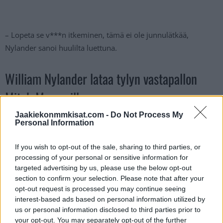
– Lopeta se v***n itkeminen, tämä ei ole junnulätkää,
Nylander sanoi huulilta luettuna.
William Nylander lataa tylyn vastapallon
Mitch Marnerille:
Jaakiekonmmkisat.com -
Do Not Process My
Personal Information
https://twitter.com/Sportsnet/status/1784399250153222225
If you wish to opt-out of the sale, sharing to third parties, or
Katso myös:
Pikkuleijonat kaatoi Slovakian jo avauserässä –
processing of your personal or sensitive information for
Samuel Kupecin pelottava loukkaantuminen hiljensi
targeted advertising by us, please use the below opt-out
kotiyleisön
section to confirm your selection. Please note that after your
opt-out request is processed you may continue seeing
interest-based ads based on personal information utilized by
us or personal information disclosed to third parties prior to
your opt-out. You may separately opt-out of the further