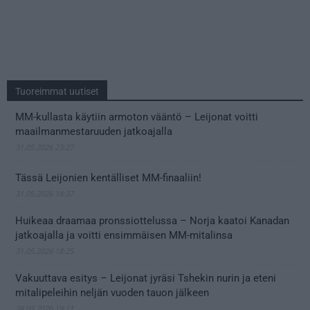
Tuoreimmat uutiset
MM-kullasta käytiin armoton vääntö – Leijonat voitti
maailmanmestaruuden jatkoajalla
31.05.2026 23:27
Tässä Leijonien kentälliset MM-finaaliin!
31.05.2026 18:37
Huikeaa draamaa pronssiottelussa – Norja kaatoi Kanadan
jatkoajalla ja voitti ensimmäisen MM-mitalinsa
31.05.2026 18:25
Vakuuttava esitys – Leijonat jyräsi Tshekin nurin ja eteni
mitalipeleihin neljän vuoden tauon jälkeen
28.05.2026 19:11