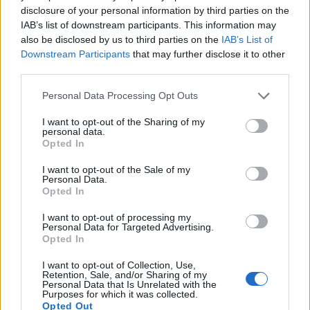
disclosure of your personal information by third parties on the
IAB’s list of downstream participants. This information may
also be disclosed by us to third parties on the
IAB’s List of
Downstream Participants
that may further disclose it to other
third parties.
Edellinen artikkeli
Seuraava artikkeli
Personal Data Processing Opt Outs
Pikkuleijonat kaatoi Slovakian
Se on siinä! Tappara on jälleen
jo avauserässä – Samuel
Suomen mestari
I want to opt-out of the Sharing of my
Kupecin pelottava
personal data.
loukkaantuminen hiljensi
Opted In
kotiyleisön
I want to opt-out of the Sale of my
Personal Data.
Opted In
LIITTYVÄT ARTIKKELIT
LISÄÄ TEKIJÄLTÄ
I want to opt-out of processing my
Personal Data for Targeted Advertising.
Opted In
Leijonat julkisti ketjut Sveitsi-peliin –
Aleksander Barkov tekee paluun
I want to opt-out of Collection, Use,
kaukaloon
Retention, Sale, and/or Sharing of my
Personal Data that Is Unrelated with the
Purposes for which it was collected.
Opted Out
Venäläisveskari sekosi Suomen 2.