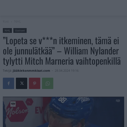
Koti
NHL
NHL
Uutiset
”Lopeta se v***n itkeminen, tämä ei
ole junnulätkää” – William Nylander
tylytti Mitch Marneria vaihtopenkillä
Tekijä
Jääkiekonmmkisat.com
-
28.04.2024 19:16