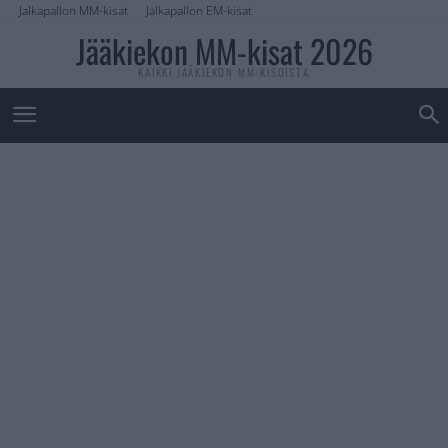
Jalkapallon MM-kisat
Jalkapallon EM-kisat
Jääkiekon MM-kisat 2026
KAIKKI JÄÄKIEKON MM-KISOISTA