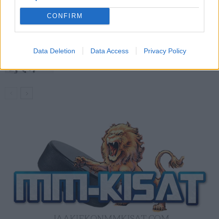
divisioonassa – sai samasta tilanteesta
CONFIRM
50 jäähyminuuttia
Kanada – USA klo 15:10 – näin katsot
Data Deletion
Data Access
Privacy Policy
ottelun ilmaiseksi TV:stä