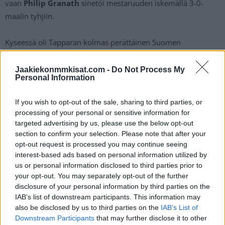
vaan
Philip Granath
sinetöi mestaruuden iskemällä 3-0-
maalin tyhjiin.
Kyseessä oli Tapparan kolmas perättäinen Suomen
mestaruus, joten dynastia ei osoita minkäänlaisia hyytymisen
merkkejä, vaikka valmennuskin meni uusiksi tällä kaudella.
Jaakiekonmmkisat.com -
Do Not Process My
Personal Information
Debyyttikausi olikin aivan mieletön Rikard Grönborgille, joka
sai osakseen epäilyksiä tullessaan Liigaan.
If you wish to opt-out of the sale, sharing to third parties, or
processing of your personal or sensitive information for
targeted advertising by us, please use the below opt-out
section to confirm your selection. Please note that after your
opt-out request is processed you may continue seeing
interest-based ads based on personal information utilized by
us or personal information disclosed to third parties prior to
your opt-out. You may separately opt-out of the further
disclosure of your personal information by third parties on the
IAB’s list of downstream participants. This information may
Edellinen artikkeli
Seuraava artikkeli
also be disclosed by us to third parties on the
IAB’s List of
”Lopeta se v***n itkeminen,
Video yhteenotosta leviää –
Downstream Participants
that may further disclose it to other