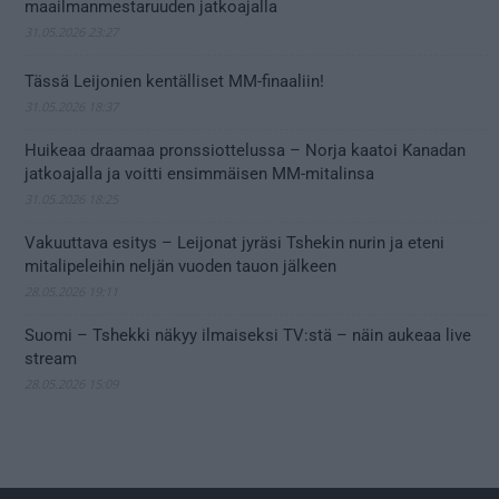
maailmanmestaruuden jatkoajalla
31.05.2026 23:27
Tässä Leijonien kentälliset MM-finaaliin!
31.05.2026 18:37
Huikeaa draamaa pronssiottelussa – Norja kaatoi Kanadan
jatkoajalla ja voitti ensimmäisen MM-mitalinsa
31.05.2026 18:25
Vakuuttava esitys – Leijonat jyräsi Tshekin nurin ja eteni
mitalipeleihin neljän vuoden tauon jälkeen
28.05.2026 19:11
Suomi – Tshekki näkyy ilmaiseksi TV:stä – näin aukeaa live
stream
28.05.2026 15:09