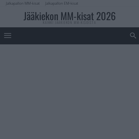
Jalkapallon MM-kisat
Jalkapallon EM-kisat
Jääkiekon MM-kisat 2026
KAIKKI JÄÄKIEKON MM-KISOISTA