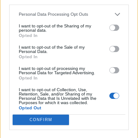
tämä ei ole junnulätkää” –
Aleksandar Georgiev ja Mikko
third parties.
William Nylander tylytti Mitch
Rantanen kävivät rajun
Marneria vaihtopenkillä
sanasodan runkosarjan lopulla
Personal Data Processing Opt Outs
I want to opt-out of the Sharing of my
personal data.
LIITTYVÄT ARTIKKELIT
LISÄÄ TEKIJÄLTÄ
Opted In
I want to opt-out of the Sale of my
Leijonat julkisti ketjut Sveitsi-peliin –
Personal Data.
Opted In
Aleksander Barkov tekee paluun
kaukaloon
I want to opt-out of processing my
Personal Data for Targeted Advertising.
Opted In
Venäläisveskari sekosi Suomen 2.
divisioonassa – sai samasta tilanteesta
I want to opt-out of Collection, Use,
50 jäähyminuuttia
Retention, Sale, and/or Sharing of my
Personal Data that Is Unrelated with the
Purposes for which it was collected.
Opted Out
Kanada – USA klo 15:10 – näin katsot
ottelun ilmaiseksi TV:stä
CONFIRM