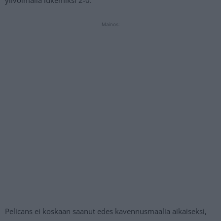
ylivoimalla lukemiksi 2-0.
Mainos:
Pelicans ei koskaan saanut edes kavennusmaalia aikaiseksi,