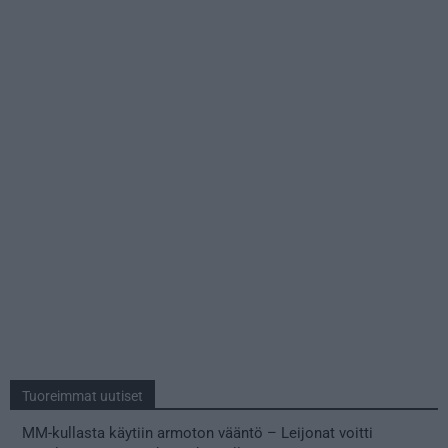
Tuoreimmat uutiset
MM-kullasta käytiin armoton vääntö – Leijonat voitti