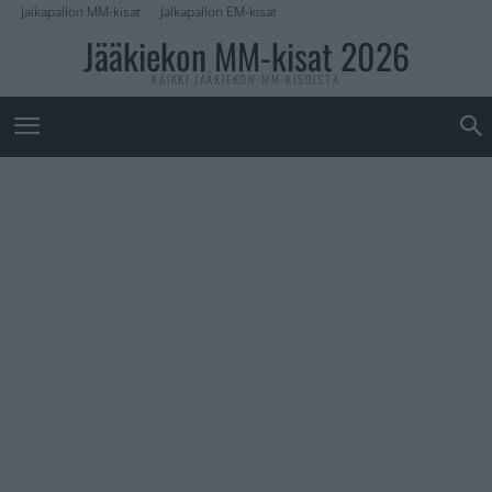
Jalkapallon MM-kisat
Jalkapallon EM-kisat
Jääkiekon MM-kisat 2026
KAIKKI JÄÄKIEKON MM-KISOISTA