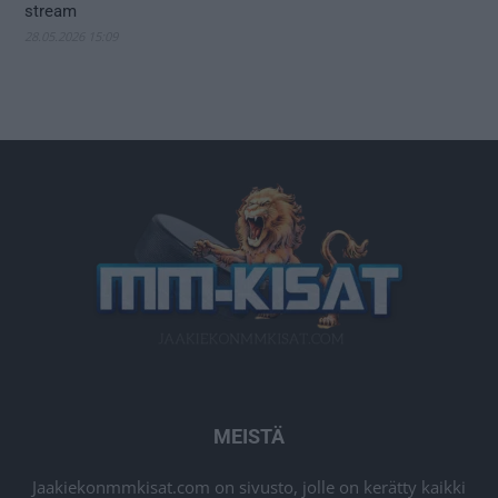
stream
28.05.2026 15:09
MEISTÄ
Jaakiekonmmkisat.com on sivusto, jolle on kerätty kaikki