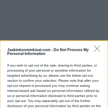
Jaakiekonmmkisat.com -
Do Not Process My
Teemu Hartikainen ja upea rankkariyritys
Personal Information
https://twitter.com/BarDown/status/1604150712748756993
If you wish to opt-out of the sale, sharing to third parties, or
processing of your personal or sensitive information for
targeted advertising by us, please use the below opt-out
Jos twiitti ei näy laitteellasi voit katsoa sen suoraan
Twitteristä
.
section to confirm your selection. Please note that after your
opt-out request is processed you may continue seeing
interest-based ads based on personal information utilized by
us or personal information disclosed to third parties prior to
your opt-out. You may separately opt-out of the further
disclosure of your personal information by third parties on the