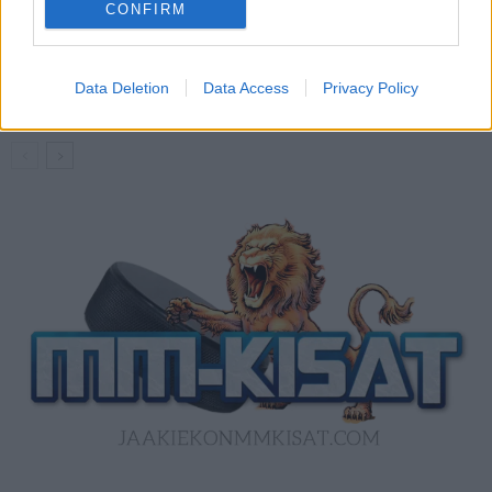
CONFIRM
Kanada – USA klo 15:10 – näin katsot
ottelun ilmaiseksi TV:stä
Data Deletion
Data Access
Privacy Policy