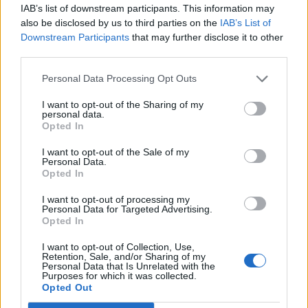
IAB’s list of downstream participants. This information may
also be disclosed by us to third parties on the
IAB’s List of
Downstream Participants
that may further disclose it to other
third parties.
Edellinen artikkeli
Seuraava artikkeli
Personal Data Processing Opt Outs
Mikko Rantanen iski komean
Kaapo Kähkösellä musta
osuman ylivoimahyökkäyksestä
sunnuntai – nolo moka
I want to opt-out of the Sharing of my
– jo 20 maalia kasassa tällä
kruunasi heikon illan
personal data.
kaudella
Opted In
I want to opt-out of the Sale of my
Personal Data.
LIITTYVÄT ARTIKKELIT
LISÄÄ TEKIJÄLTÄ
Opted In
I want to opt-out of processing my
Leijonat julkisti ketjut Sveitsi-peliin –
Personal Data for Targeted Advertising.
Opted In
Aleksander Barkov tekee paluun
kaukaloon
I want to opt-out of Collection, Use,
Retention, Sale, and/or Sharing of my
Personal Data that Is Unrelated with the
Venäläisveskari sekosi Suomen 2.
Purposes for which it was collected.
divisioonassa – sai samasta tilanteesta
Opted Out
50 jäähyminuuttia