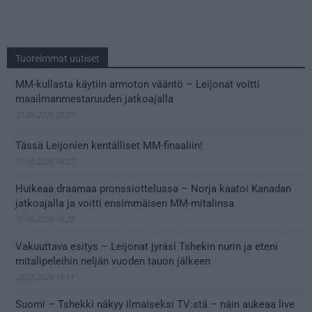
Tuoreimmat uutiset
MM-kullasta käytiin armoton vääntö – Leijonat voitti
maailmanmestaruuden jatkoajalla
31.05.2026 23:27
Tässä Leijonien kentälliset MM-finaaliin!
31.05.2026 18:37
Huikeaa draamaa pronssiottelussa – Norja kaatoi Kanadan
jatkoajalla ja voitti ensimmäisen MM-mitalinsa
31.05.2026 18:25
Vakuuttava esitys – Leijonat jyräsi Tshekin nurin ja eteni
mitalipeleihin neljän vuoden tauon jälkeen
28.05.2026 19:11
Suomi – Tshekki näkyy ilmaiseksi TV:stä – näin aukeaa live