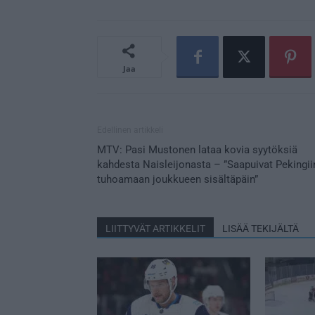
Jaa
Edellinen artikkeli
MTV: Pasi Mustonen lataa kovia syytöksiä
kahdesta Naisleijonasta – ”Saapuivat Pekingii
tuhoamaan joukkueen sisältäpäin”
LIITTYVÄT ARTIKKELIT
LISÄÄ TEKIJÄLTÄ