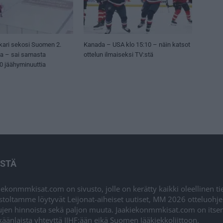
kari sekosi Suomen 2.
Kanada – USA klo 15:10 – näin katsot
sa – sai samasta
ottelun ilmaiseksi TV:stä
50 jäähyminuuttia
ISTÄ
iekonmmkisat.com on sivusto, jolle on kerätty kaikki oleellinen t
stoltamme löytyvät Leijonat-aiheiset uutiset, MM 2026 otteluohj
ujen hinnoista sekä paljon muuta. Jaakiekonmmkisat.com on itsenä
äänlaista yhteyttä IIHF:ään eikä Suomen Jääkiekkoliittoon.