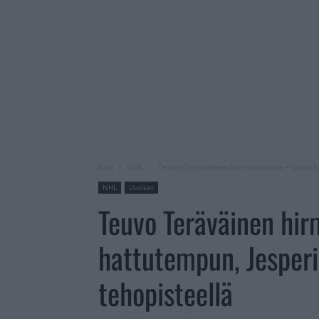
Koti
NHL
Teuvo Teräväinen hirmuiskussa – takoi ha
NHL
Uutiset
Teuvo Teräväinen hir
hattutempun, Jesperi 
tehopisteellä