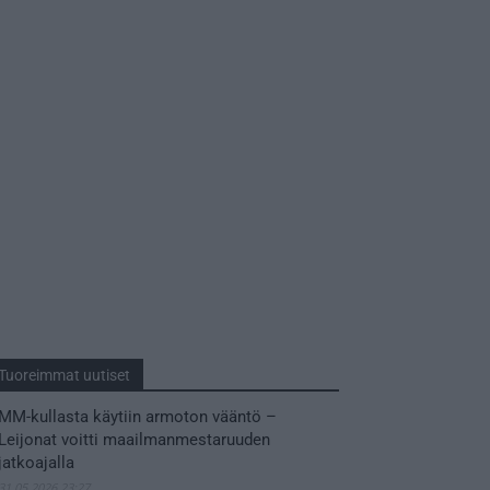
Tuoreimmat uutiset
MM-kullasta käytiin armoton vääntö –
Leijonat voitti maailmanmestaruuden
jatkoajalla
31.05.2026 23:27