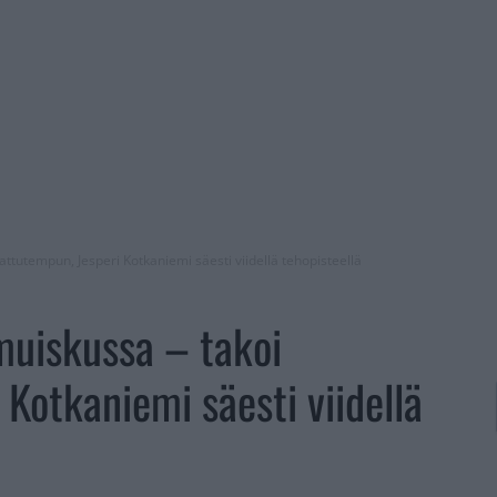
ttutempun, Jesperi Kotkaniemi säesti viidellä tehopisteellä
muiskussa – takoi
Kotkaniemi säesti viidellä