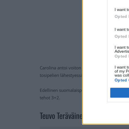
I want t
Opted 
I want t
Opted 
I want 
Advertis
Opted 
Carolina antoi voiton myötä myrskyvaroituks
I want t
of my P
tosipelien lähestyessä.
was col
Opted 
Edellinen suomalaispelaajan viiden pisteen i
tehot 3+2.
Teuvo Teräväinen iski hattutem