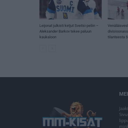
Leijonat julkisti ketjut Sveitsi-peliin –
Venäläisves
Aleksander Barkov tekee paluun
divisioonas
kaukaloon
tilanteesta 
ME
Jaak
Sivu
lipp
mink