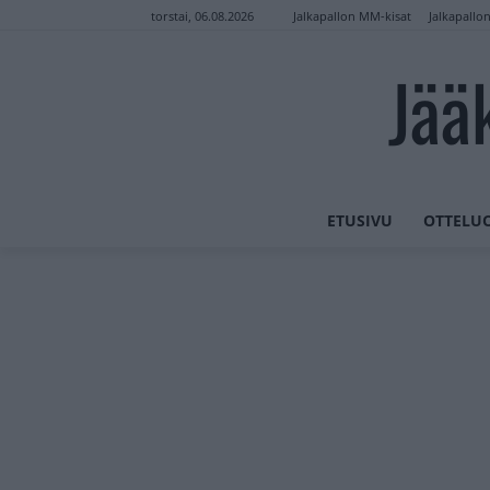
Jalkapallon MM-kisat
Jalkapallo
torstai, 06.08.2026
Jää
ETUSIVU
OTTELU