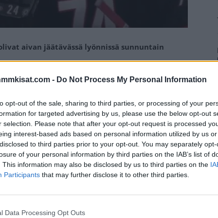
olivat aivan jäätävässä lyönnissä sunnuntain
nmmkisat.com -
Do Not Process My Personal Information
 mestarisuosikin kohtaamisessa, sillä Tampa Bay jäi
 tykityksestä menee Teräväiselle ja Kotkaniemelle, jotka
to opt-out of the sale, sharing to third parties, or processing of your per
formation for targeted advertising by us, please use the below opt-out s
r selection. Please note that after your opt-out request is processed y
eing interest-based ads based on personal information utilized by us or
 Kotkaniemi säesti tehoilla 1+4. Kyseessä oli
disclosed to third parties prior to your opt-out. You may separately opt-
tkaniemelle kyseessä oli puolestaan NHL-uran
losure of your personal information by third parties on the IAB’s list of
. This information may also be disclosed by us to third parties on the
IA
Participants
that may further disclose it to other third parties.
Mainos:
l Data Processing Opt Outs