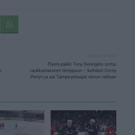
Seuraava artikkeli
Flyers-pakki Tony DeAngelo sortui
n
raukkamaiseen temppuun – keihästi Corey
Perryn ja sai Tampa-pelaajat raivon valtaan