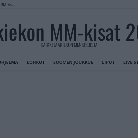
n EM-kisat
kiekon MM-kisat 
KAIKKI JÄÄKIEKON MM-KISOISTA
OHJELMA
LOHKOT
SUOMEN JOUKKUE
LIPUT
LIVE 