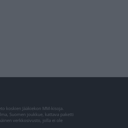
ieto koskien Jääkiekon MM-kisoja.
elma, Suomen joukkue, kattava paketti
inen verkkosivusto, jolla ei ole