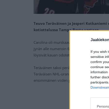
Teuvo Teräväinen ja Jesperi Kotkaniemi 
kotiottelussa Tampa Bayta vastaan.
Jaakieko
Carolina oli murskaavan ylivoimainen kahden
jyrän alle numeroin 6-0. Suurimmat kiitokset
If you wish 
löysivät kauan odotetun tehovireen.
sensitive in
confirm you
continue se
Teräväinen takoi peräti hattutempun, kun taas
information 
Teräväisen NHL-uran toinen hattutemppu. Ko
further disc
ensimmäinen viiden pisteen ilta.
participants
Downstream 
Persona