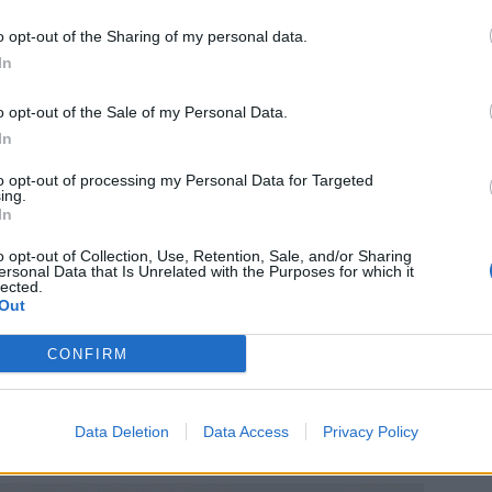
o opt-out of the Sharing of my personal data.
In
o opt-out of the Sale of my Personal Data.
In
to opt-out of processing my Personal Data for Targeted
ing.
In
en kevääseen, sillä joukkue on ainakin kunnossa
o opt-out of Collection, Use, Retention, Sale, and/or Sharing
ersonal Data that Is Unrelated with the Purposes for which it
lected.
Out
lta on joulukuun lopulta, kun
Aleksander Barkov
iski
CONFIRM
pun
Data Deletion
Data Access
Privacy Policy