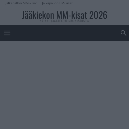
Jalkapallon MM-kisat
Jalkapallon EM-kisat
Jääkiekon MM-kisat 2026
KAIKKI JÄÄKIEKON MM-KISOISTA