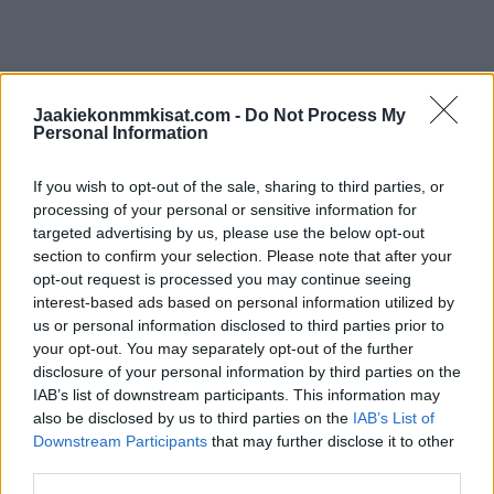
Carolinan ja Floridan ensimmäinen ottelu on ohjelmassa
Jaakiekonmmkisat.com -
Do Not Process My
torstain ja perjantain välisenä yönä klo 03:00.
Personal Information
If you wish to opt-out of the sale, sharing to third parties, or
processing of your personal or sensitive information for
targeted advertising by us, please use the below opt-out
section to confirm your selection. Please note that after your
opt-out request is processed you may continue seeing
interest-based ads based on personal information utilized by
us or personal information disclosed to third parties prior to
your opt-out. You may separately opt-out of the further
Edellinen artikkeli
Seuraava artikkeli
disclosure of your personal information by third parties on the
IAB’s list of downstream participants. This information may
Piskuinen Slovenia piti
Näin katsot Unkari – Suomi -
also be disclosed by us to third parties on the
IAB’s List of
Tshekkiä pinteessä – NHL-tähti
ottelun ilmaiseksi TV:stä
Downstream Participants
that may further disclose it to other
Dominik Kubalik pelasti maan
third parties.
hattutempullaan