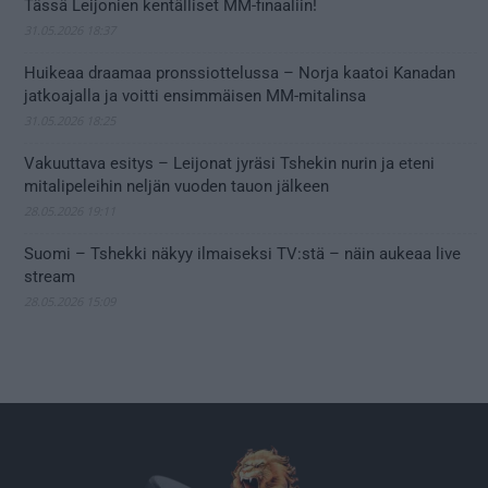
Tässä Leijonien kentälliset MM-finaaliin!
31.05.2026 18:37
Huikeaa draamaa pronssiottelussa – Norja kaatoi Kanadan
jatkoajalla ja voitti ensimmäisen MM-mitalinsa
31.05.2026 18:25
Vakuuttava esitys – Leijonat jyräsi Tshekin nurin ja eteni
mitalipeleihin neljän vuoden tauon jälkeen
28.05.2026 19:11
Suomi – Tshekki näkyy ilmaiseksi TV:stä – näin aukeaa live
stream
28.05.2026 15:09