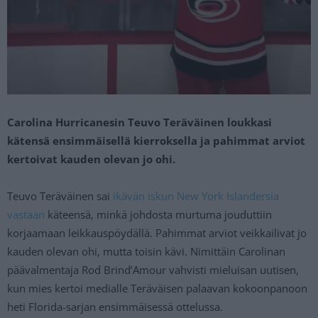
Carolina Hurricanesin Teuvo Teräväinen loukkasi
kätensä ensimmäisellä kierroksella ja pahimmat arviot
kertoivat kauden olevan jo ohi.
Teuvo Teräväinen sai
ikävän iskun New York Islandersia
vastaan
käteensä, minkä johdosta murtuma jouduttiin
korjaamaan leikkauspöydällä. Pahimmat arviot veikkailivat jo
kauden olevan ohi, mutta toisin kävi. Nimittäin Carolinan
päävalmentaja Rod Brind’Amour vahvisti mieluisan uutisen,
kun mies kertoi medialle Teräväisen palaavan kokoonpanoon
heti Florida-sarjan ensimmäisessä ottelussa.