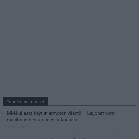
Tuoreimmat uutiset
MM-kullasta käytiin armoton vääntö – Leijonat voitti
maailmanmestaruuden jatkoajalla
31.05.2026 23:27