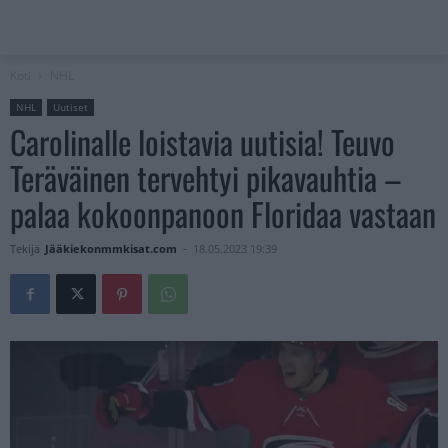
Koti
NHL
NHL
Uutiset
Carolinalle loistavia uutisia! Teuvo
Teräväinen tervehtyi pikavauhtia –
palaa kokoonpanoon Floridaa vastaan
Tekijä
Jääkiekonmmkisat.com
-
18.05.2023 19:39