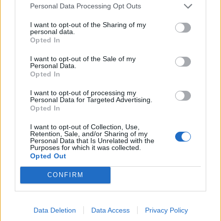
Personal Data Processing Opt Outs
LIITTYVÄT ARTIKKELIT
LISÄÄ TEKIJÄLTÄ
I want to opt-out of the Sharing of my
personal data.
Opted In
Leijonat julkisti ketjut Sveitsi-peliin –
Aleksander Barkov tekee paluun
I want to opt-out of the Sale of my
Personal Data.
kaukaloon
Opted In
I want to opt-out of processing my
Venäläisveskari sekosi Suomen 2.
Personal Data for Targeted Advertising.
divisioonassa – sai samasta tilanteesta
Opted In
50 jäähyminuuttia
I want to opt-out of Collection, Use,
Retention, Sale, and/or Sharing of my
Personal Data that Is Unrelated with the
Kanada – USA klo 15:10 – näin katsot
Purposes for which it was collected.
ottelun ilmaiseksi TV:stä
Opted Out
CONFIRM
Data Deletion
Data Access
Privacy Policy