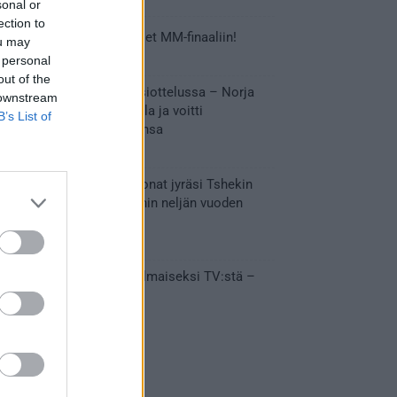
sonal or
ection to
Tässä Leijonien kentälliset MM-finaaliin!
ou may
31.05.2026 18:37
 personal
out of the
Huikeaa draamaa pronssiottelussa – Norja
 downstream
kaatoi Kanadan jatkoajalla ja voitti
B’s List of
ensimmäisen MM-mitalinsa
31.05.2026 18:25
Vakuuttava esitys – Leijonat jyräsi Tshekin
nurin ja eteni mitalipeleihin neljän vuoden
tauon jälkeen
28.05.2026 19:11
Suomi – Tshekki näkyy ilmaiseksi TV:stä –
näin aukeaa live stream
28.05.2026 15:09