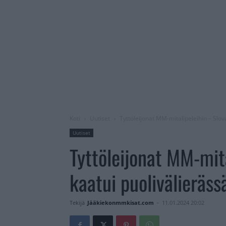
Koti
Uutiset
Tyttöleijonat MM-mitalipeleihin – Slov
Uutiset
Tyttöleijonat MM-mit
kaatui puolivälieräss
Tekijä
Jääkiekonmmkisat.com
-
11.01.2024 20:02