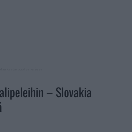
akia kaatui puolivälierässä
alipeleihin – Slovakia
ä