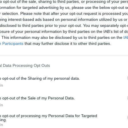
to opt-out of the sale, sharing to third parties, or processing of your per
formation for targeted advertising by us, please use the below opt-out s
M-kisojen neljän parhaan joukkoon kaadettuaan
r selection. Please note that after your opt-out request is processed y
eing interest-based ads based on personal information utilized by us or
disclosed to third parties prior to your opt-out. You may separately opt-
losure of your personal information by third parties on the IAB’s list of
lvälin krouvin, kunnes
Julia Kuusisto
onnistui
. This information may also be disclosed by us to third parties on the
IA
Participants
that may further disclose it to other third parties.
menminuuttiselle asti, kunnes
Emma Ekoluoman
veto
stunut – ja kun lisäosumat jäivät myös Suomelta
l Data Processing Opt Outs
o opt-out of the Sharing of my personal data.
In
Mainos:
o opt-out of the Sale of my Personal Data.
In
to opt-out of processing my Personal Data for Targeted
ing.
In