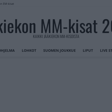
on EM-kisat
kiekon MM-kisat 
KAIKKI JÄÄKIEKON MM-KISOISTA
OHJELMA
LOHKOT
SUOMEN JOUKKUE
LIPUT
LIVE 