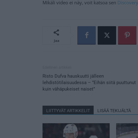
Mikäli video ei näy, voit katsoa sen
Discovery+
Jaa
Edellinen artikkeli
Risto Dufva hauskuutti jälleen
lehdistötilaisuudessa – ”Eihän siitä puuttunut
kuin vähäpukeiset naiset”
LIITTYVÄT ARTIKKELIT
LISÄÄ TEKIJÄLTÄ