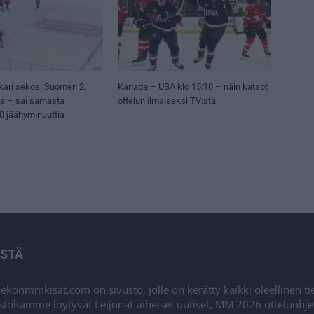
kari sekosi Suomen 2.
Kanada – USA klo 15:10 – näin katsot
sa – sai samasta
ottelun ilmaiseksi TV:stä
50 jäähyminuuttia
ISTÄ
iekonmmkisat.com on sivusto, jolle on kerätty kaikki oleellinen t
stoltamme löytyvät Leijonat-aiheiset uutiset, MM 2026 otteluohj