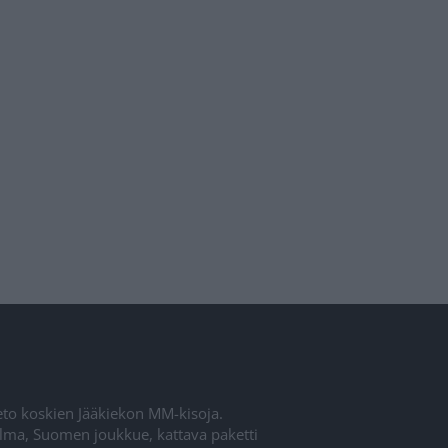
ieto koskien Jääkiekon MM-kisoja.
elma, Suomen joukkue, kattava paketti