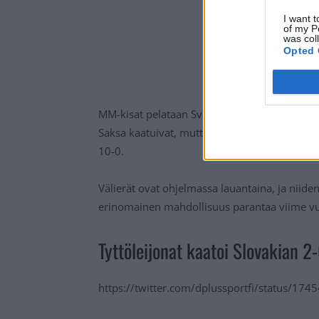
I want t
of my P
was col
Opted 
MM-kisat pelataan Sveitsin Zugissa. Alkusarj
Saksa kaatuivat, mutta lohkon päätöskampp
10-0.
Välierät ovat ohjelmassa lauantaina, ja niide
erinomainen mahdollisuus parantaa viime vuod
Tyttöleijonat kaatoi Slovakian 2-
https://twitter.com/dplussportfi/status/1