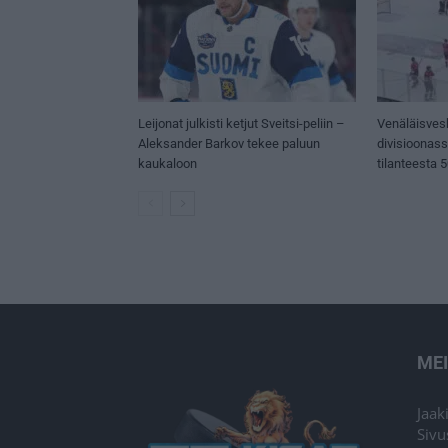
Leijonat julkisti ketjut Sveitsi-peliin –
Venäläisves
Aleksander Barkov tekee paluun
divisioonas
kaukaloon
tilanteesta 
ME
Jaak
Sivu