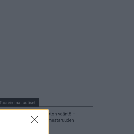
Tuoreimmat uutiset
MM-kullasta käytiin armoton vääntö –
Leijonat voitti maailmanmestaruuden
jatkoajalla
31.05.2026 23:27