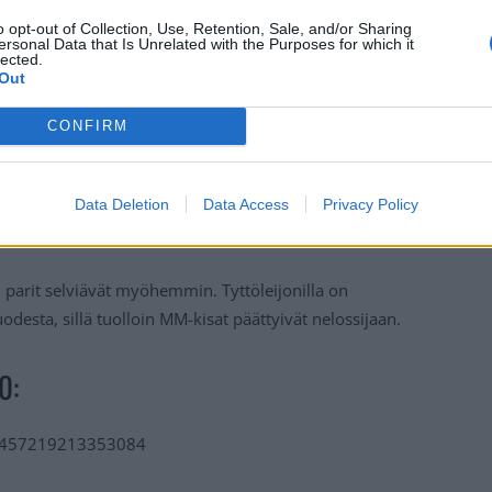
o opt-out of Collection, Use, Retention, Sale, and/or Sharing
ersonal Data that Is Unrelated with the Purposes for which it
lected.
Out
CONFIRM
a sujui Suomelta alkuun hyvin, kun sekä Tshekki että
ailussa
Kanada oli murskaavan ylivoimainen
lukemin
Data Deletion
Data Access
Privacy Policy
n parit selviävät myöhemmin. Tyttöleijonilla on
esta, sillä tuolloin MM-kisat päättyivät nelossijaan.
0:
745457219213353084