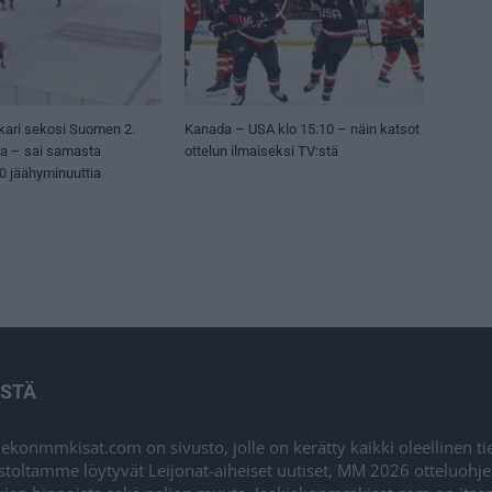
kari sekosi Suomen 2.
Kanada – USA klo 15:10 – näin katsot
sa – sai samasta
ottelun ilmaiseksi TV:stä
50 jäähyminuuttia
ISTÄ
iekonmmkisat.com on sivusto, jolle on kerätty kaikki oleellinen t
stoltamme löytyvät Leijonat-aiheiset uutiset, MM 2026 otteluohj