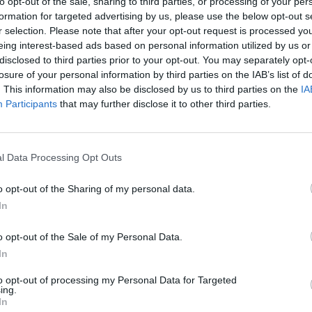
to opt-out of the sale, sharing to third parties, or processing of your per
formation for targeted advertising by us, please use the below opt-out s
r selection. Please note that after your opt-out request is processed y
-kavennusosumasta, kun Dallas Stars isännöi
eing interest-based ads based on personal information utilized by us or
disclosed to third parties prior to your opt-out. You may separately opt-
edatorsia.
losure of your personal information by third parties on the IAB’s list of
. This information may also be disclosed by us to third parties on the
IA
len 6-3-voittoon, maalit loistivat poissaolollaan aina
Participants
that may further disclose it to other third parties.
zon
vei vieraat edelle. Muutamaa minuutti myöhemmin
l Data Processing Opt Outs
 kun Jani Hakanpää lähti tekemään nousua viivasta.
i kohteensa, minkä jälkeen suomalaispuolustaja nosti
o opt-out of the Sharing of my personal data.
en
selän taakse.
In
o opt-out of the Sale of my Personal Data.
Mainos:
In
to opt-out of processing my Personal Data for Targeted
ing.
In