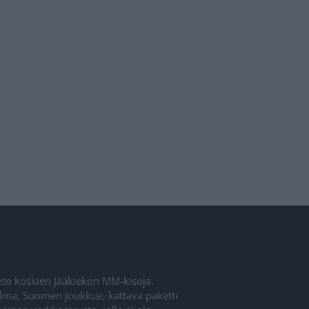
ieto koskien Jääkiekon MM-kisoja.
elma, Suomen joukkue, kattava paketti