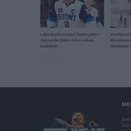
Leijonat julkisti ketjut Sveitsi-peliin –
Venäläisves
Aleksander Barkov tekee paluun
divisioonas
kaukaloon
tilanteesta 
ME
Jaak
Sivu