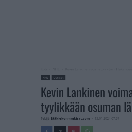
Koti
NHL
Kevin Lankinen voimaton – Jani Hakanpää 
NHL
Uutiset
Kevin Lankinen voima
tyylikkään osuman lä
Tekijä
Jääkiekonmmkisat.com
-
13.01.2024 07:37