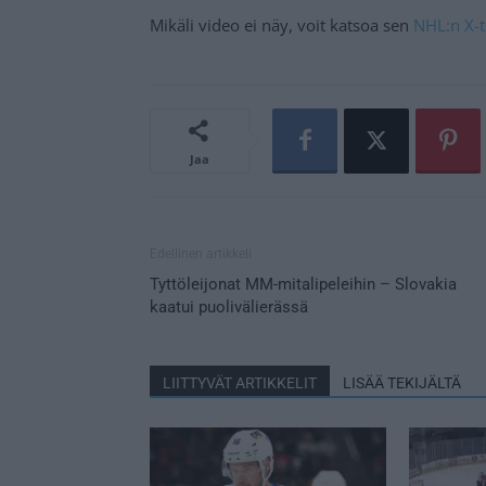
Mikäli video ei näy, voit katsoa sen
NHL:n X-ti
Jaa
Edellinen artikkeli
Tyttöleijonat MM-mitalipeleihin – Slovakia
kaatui puolivälierässä
LIITTYVÄT ARTIKKELIT
LISÄÄ TEKIJÄLTÄ