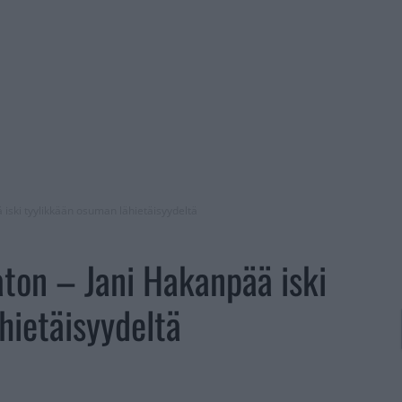
iski tyylikkään osuman lähietäisyydeltä
ton – Jani Hakanpää iski
hietäisyydeltä