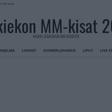
on EM-kisat
kiekon MM-kisat 
KAIKKI JÄÄKIEKON MM-KISOISTA
OHJELMA
LOHKOT
SUOMEN JOUKKUE
LIPUT
LIVE 