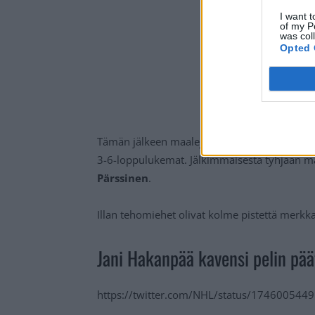
I want t
of my P
was col
Opted 
Tämän jälkeen maaleja mätettiin tasatahtia, j
3-6-loppulukemat. Jälkimmäisestä tyhjään ma
Pärssinen
.
Illan tehomiehet olivat kolme pistettä merkka
Jani Hakanpää kavensi pelin pää
https://twitter.com/NHL/status/17460054