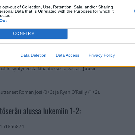
o opt-out of Collection, Use, Retention, Sale, and/or Sharing
ersonal Data that Is Unrelated with the Purposes for which it
lected.
Out
CONFIRM
Data Deletion
Data Access
Privacy Policy
a lopussa Predators iski kaksi osumaa tyhjiin sinetöiden
aliin syntyneestä kihautuksesta vastasi
Juuso
uttaneet Roman Josi (0+3) ja Ryan O’Reilly (1+2).
töserän alussa lukemiin 1-2:
49151856874