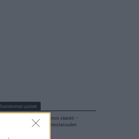
Tuoreimmat uutiset
MM-kullasta käytiin armoton vääntö –
Leijonat voitti maailmanmestaruuden
jatkoajalla
31.05.2026 23:27