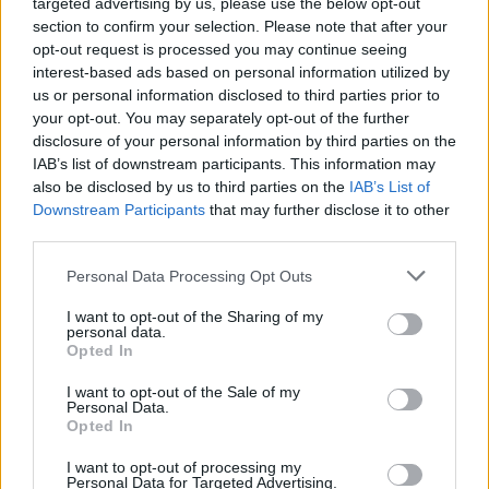
targeted advertising by us, please use the below opt-out
— Sporttiklipit (@Sporttiklipit)
September 13, 2022
section to confirm your selection. Please note that after your
opt-out request is processed you may continue seeing
interest-based ads based on personal information utilized by
Jos twiitti ei näy laitteellasi voit katsoa sen suoraan
Twitteristä
.
us or personal information disclosed to third parties prior to
your opt-out. You may separately opt-out of the further
Lue myös:
MM-kisojen otteluohjelma julkaistu – Leijonat avaa
disclosure of your personal information by third parties on the
IAB’s list of downstream participants. This information may
kotiyleisön edessä Yhdysvaltoja vastaan
also be disclosed by us to third parties on the
IAB’s List of
Downstream Participants
that may further disclose it to other
third parties.
Personal Data Processing Opt Outs
I want to opt-out of the Sharing of my
personal data.
Opted In
I want to opt-out of the Sale of my
Edellinen artikkeli
Seuraava artikkeli
Personal Data.
Opted In
16-vuotias Aron Kiviharju saa
Kalervo Kummola jyrähti TPS:n
debyyttinsä Liigassa – näin hän
peliasuista – ”Vaihtakoon
I want to opt-out of processing my
sijoittuu kaikkien aikojen
paidat vaikka jokaiseen peliin”
Personal Data for Targeted Advertising.