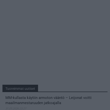
Tuoreimmat uutiset
MM-kullasta käytiin armoton vääntö – Leijonat voitti
maailmanmestaruuden jatkoajalla
31.05.2026 23:27