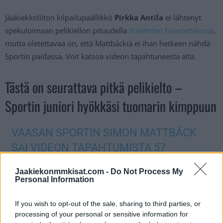
Jääkiekkoliiton kilpailupäällikkö
Pirkka Antila
ei lähtenyt
spekuloimaan pelikiellon pituudella
Iltalehden haastattelussa
,
mutta oletettavaa on, että Mattbäckiä ei ihan hetkeen nähdä
Sportin paidassa. Voit katsoa videon tapahtuneesta alta.
Tästä on seurattava pitkä pelikielto –
Sportin juniori hyökkäsi tuomarin kimppuun
VAASAN SPORTIN SIMON MATTBÄCK
SAI VIDEON TAPAHTUMISTA 57
RANGAISTUSMINUUTTIA U19
Jaakiekonmmkisat.com -
Do Not Process My
SUOMISARJAN KARSINTAOTTELUSSA S-
Personal Information
KIEKKO-SPORT (11.9.2022).
If you wish to opt-out of the sale, sharing to third parties, or
PIC.TWITTER.COM/BK5VKR9NHZ
processing of your personal or sensitive information for