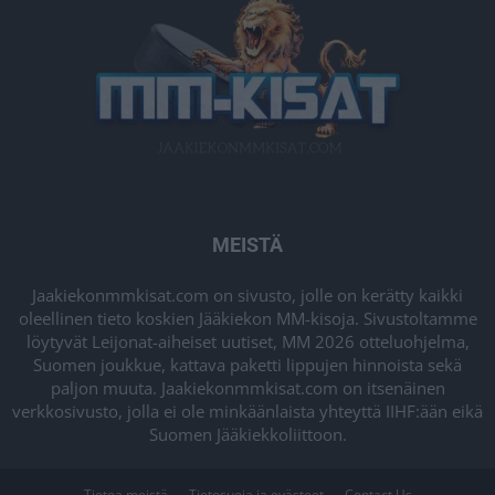
MEISTÄ
Jaakiekonmmkisat.com on sivusto, jolle on kerätty kaikki
oleellinen tieto koskien Jääkiekon MM-kisoja. Sivustoltamme
löytyvät Leijonat-aiheiset uutiset, MM 2026 otteluohjelma,
Suomen joukkue, kattava paketti lippujen hinnoista sekä
paljon muuta. Jaakiekonmmkisat.com on itsenäinen
verkkosivusto, jolla ei ole minkäänlaista yhteyttä IIHF:ään eikä
Suomen Jääkiekkoliittoon.
Tietoa meistä
Tietosuoja ja evästeet
Contact Us