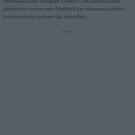
vieraskaukalossa Seinäjoen S-Kiekon. Väkivaltaisuudesta
jäähyaitioon komennettu Mattbäck kävi tilanteessa ottelun
tuomariin kiinni huitoen tätä nyrkeillään.
Mainos: