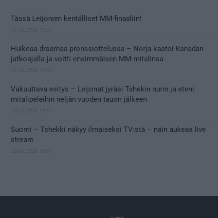
Tässä Leijonien kentälliset MM-finaaliin!
31.05.2026 18:37
Huikeaa draamaa pronssiottelussa – Norja kaatoi Kanadan
jatkoajalla ja voitti ensimmäisen MM-mitalinsa
31.05.2026 18:25
Vakuuttava esitys – Leijonat jyräsi Tshekin nurin ja eteni
mitalipeleihin neljän vuoden tauon jälkeen
28.05.2026 19:11
Suomi – Tshekki näkyy ilmaiseksi TV:stä – näin aukeaa live
stream
28.05.2026 15:09