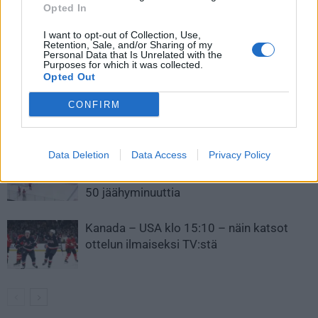
nuorimpien pelaajien listalla
Opted In
I want to opt-out of Collection, Use,
Retention, Sale, and/or Sharing of my
Personal Data that Is Unrelated with the
LIITTYVÄT ARTIKKELIT
LISÄÄ TEKIJÄLTÄ
Purposes for which it was collected.
Opted Out
Leijonat julkisti ketjut Sveitsi-peliin –
CONFIRM
Aleksander Barkov tekee paluun
kaukaloon
Data Deletion
Data Access
Privacy Policy
Venäläisveskari sekosi Suomen 2.
divisioonassa – sai samasta tilanteesta
50 jäähyminuuttia
Kanada – USA klo 15:10 – näin katsot
ottelun ilmaiseksi TV:stä