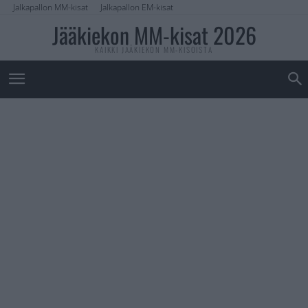
Jalkapallon MM-kisat
Jalkapallon EM-kisat
Jääkiekon MM-kisat 2026
KAIKKI JÄÄKIEKON MM-KISOISTA