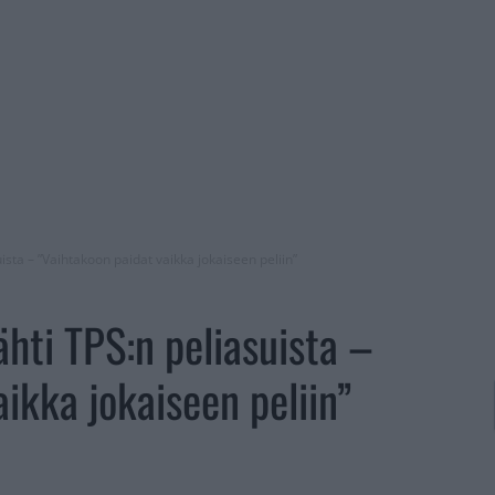
sta – ”Vaihtakoon paidat vaikka jokaiseen peliin”
hti TPS:n peliasuista –
ikka jokaiseen peliin”