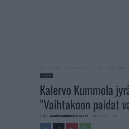
Koti
Uutiset
Kalervo Kummola jyrähti TPS:n peliasui
Uutiset
Kalervo Kummola jyrä
”Vaihtakoon paidat va
Tekijä
Jaakiekonmmkisat.com
-
14.09.2022 14:35