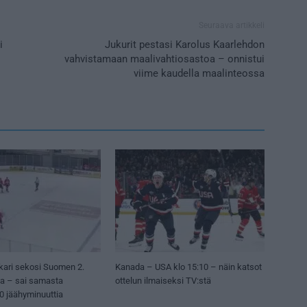
Seuraava artikkeli
i
Jukurit pestasi Karolus Kaarlehdon
vahvistamaan maalivahtiosastoa – onnistui
viime kaudella maalinteossa
kari sekosi Suomen 2.
Kanada – USA klo 15:10 – näin katsot
sa – sai samasta
ottelun ilmaiseksi TV:stä
50 jäähyminuuttia