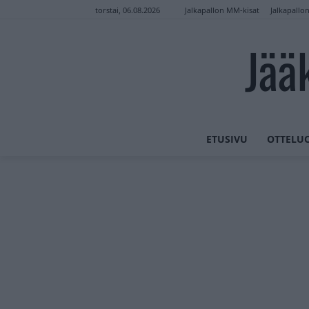
Jalkapallon MM-kisat
Jalkapallo
torstai, 06.08.2026
Jää
ETUSIVU
OTTELU