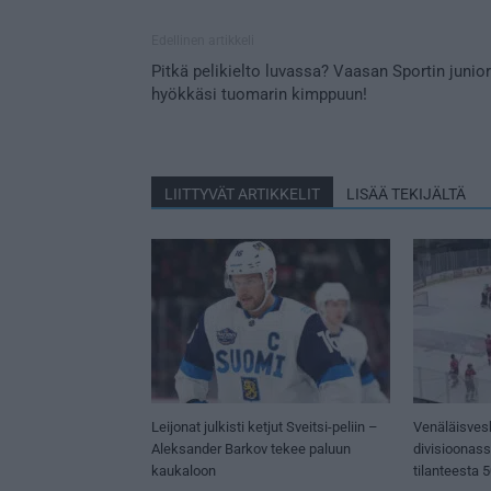
Edellinen artikkeli
Pitkä pelikielto luvassa? Vaasan Sportin junior
hyökkäsi tuomarin kimppuun!
LIITTYVÄT ARTIKKELIT
LISÄÄ TEKIJÄLTÄ
Leijonat julkisti ketjut Sveitsi-peliin –
Venäläisves
Aleksander Barkov tekee paluun
divisioonas
kaukaloon
tilanteesta 