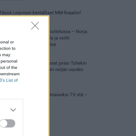
Tässä Leijonien kentälliset MM-finaaliin!
31.05.2026 18:37
Huikeaa draamaa pronssiottelussa – Norja
kaatoi Kanadan jatkoajalla ja voitti
sonal or
ensimmäisen MM-mitalinsa
ection to
31.05.2026 18:25
ou may
 personal
Vakuuttava esitys – Leijonat jyräsi Tshekin
out of the
nurin ja eteni mitalipeleihin neljän vuoden
 downstream
tauon jälkeen
B’s List of
28.05.2026 19:11
Suomi – Tshekki näkyy ilmaiseksi TV:stä –
näin aukeaa live stream
28.05.2026 15:09