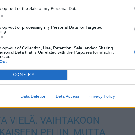
o opt-out of the Sale of my Personal Data.
In
to opt-out of processing my Personal Data for Targeted
ing.
In
o opt-out of Collection, Use, Retention, Sale, and/or Sharing
ersonal Data that Is Unrelated with the Purposes for which it
lected.
Out
i vaihtaa paidat vaikka jokaiseen peliin, mutta
CONFIRM
 Kummola sai tiistaiseen twiittiinsä kritiikkiä muun
seuran perinteet hallussa. Voit katsoa Kummolan
Data Deletion
Data Access
Privacy Policy
TA VIELÄ. VAIHTAKOON
KAISEEN PELIIN, MUTTA