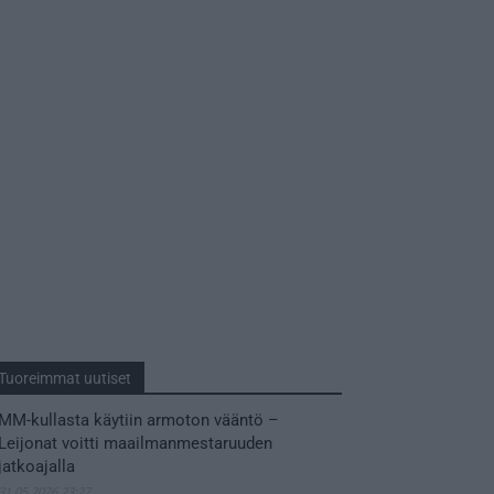
Tuoreimmat uutiset
MM-kullasta käytiin armoton vääntö –
Leijonat voitti maailmanmestaruuden
jatkoajalla
31.05.2026 23:27