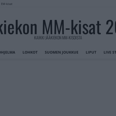
n EM-kisat
kiekon MM-kisat 
KAIKKI JÄÄKIEKON MM-KISOISTA
OHJELMA
LOHKOT
SUOMEN JOUKKUE
LIPUT
LIVE 