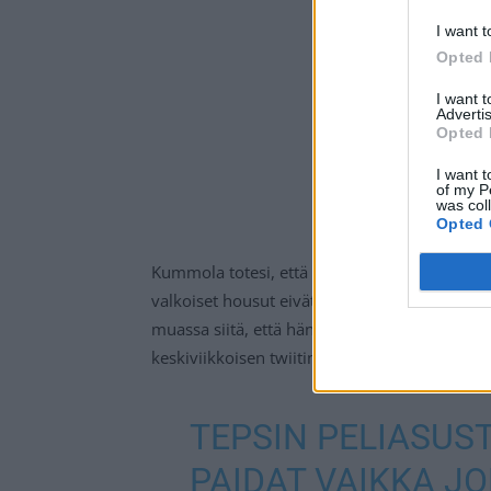
I want t
Opted 
I want 
Advertis
Opted 
I want t
of my P
was col
Opted 
Kummola totesi, että hänen puolestaan TPS vo
valkoiset housut eivät kuulu TPS:n historiaan.
muassa siitä, että hänellä ei olisi turkulais
keskiviikkoisen twiitin alta.
TEPSIN PELIASUS
PAIDAT VAIKKA JO