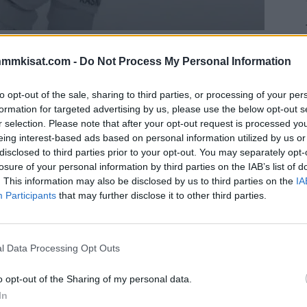
 vuoden finaaliuusinnalla Tapparan ja TPS:n välillä.
nmmkisat.com -
Do Not Process My Personal Information
 ja oman kortensa kekoon kantoi myös Kalervo
to opt-out of the sale, sharing to third parties, or processing of your per
formation for targeted advertising by us, please use the below opt-out s
r selection. Please note that after your opt-out request is processed y
lisellä kohtaamisella. Vaikka ottelu itsessään oli varsin
eing interest-based ads based on personal information utilized by us or
sa 16-vuotias debytantti
Aron Kiviharju
, nousi itse
disclosed to third parties prior to your opt-out. You may separately opt-
sosiaalisen median puolella TPS:n peliasut.
losure of your personal information by third parties on the IAB’s list of
. This information may also be disclosed by us to third parties on the
IA
Participants
that may further disclose it to other third parties.
lipaidoista ja housuista liittyi
Kalervo Kummola
, joka
iittyen. Keskiviikkona Kummola intoutui kuitenkin
udelleen esille.
l Data Processing Opt Outs
Mainos:
o opt-out of the Sharing of my personal data.
In