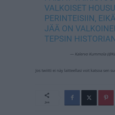
VALKOISET HOUSU
PERINTEISIIN, EI
JÄÄ ON VALKOINE
TEPSIN HISTORIA
— Kalervo Kummola (@K
Jos twiitti ei näy laitteellasi voit katsoa sen 
Jaa