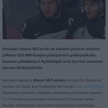
Kanadan Mason McTavish on kahden pelatun ottelun
jälkeen U20 MM-kisojen pistepörssin piikkipaikalla.
Suomen ykkösketjun hyökkääjät ovat hyvissä asemissa
pörssin kärkipaikoilla.
Kanadan kapteeni
Mason McTavishin
torstai-ilta Slovakiaa
vastaan oli hurja, kun hyökkääjä iski hurjat
kuusi tehopistettä
Slovakian verkkoon, Kanadan murskatessa Slovakia lukemin
11-1 torstain ja perjantain välisenä yönä Suomen aikaa.
Kuuden tehopisteen ilta siivitti kanadalaisen hyökkääjän