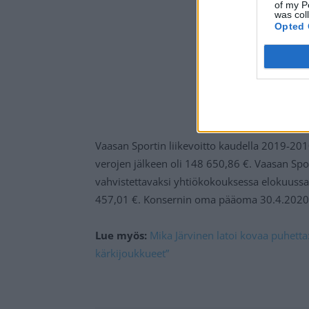
of my P
was col
Opted 
Vaasan Sportin liikevoitto kaudella 2019-2010
verojen jälkeen oli 148 650,86 €. Vaasan Sport
vahvistettavaksi yhtiökokouksessa elokuussa 2
457,01 €. Konsernin oma pääoma 30.4.2020 
Lue myös:
Mika Järvinen latoi kovaa puhetta:
kärkijoukkueet”