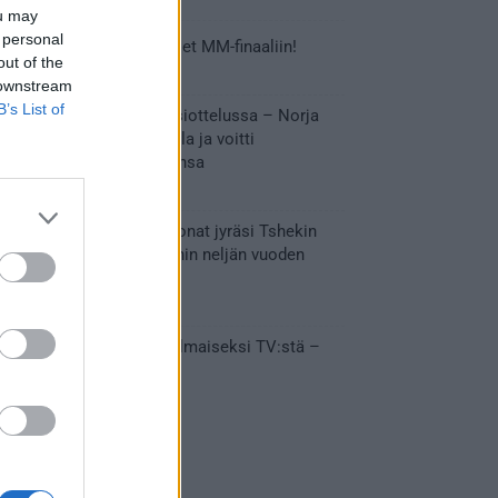
ou may
 personal
Tässä Leijonien kentälliset MM-finaaliin!
out of the
31.05.2026 18:37
 downstream
B’s List of
Huikeaa draamaa pronssiottelussa – Norja
kaatoi Kanadan jatkoajalla ja voitti
ensimmäisen MM-mitalinsa
31.05.2026 18:25
Vakuuttava esitys – Leijonat jyräsi Tshekin
nurin ja eteni mitalipeleihin neljän vuoden
tauon jälkeen
28.05.2026 19:11
Suomi – Tshekki näkyy ilmaiseksi TV:stä –
näin aukeaa live stream
28.05.2026 15:09