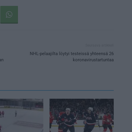
Seuraava artikkeli
NHL-pelaajilta löytyi testeissä yhteensä 26
an
koronavirustartuntaa