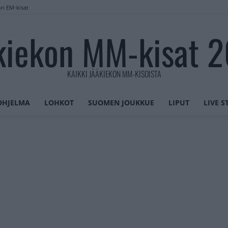
on EM-kisat
kiekon MM-kisat 
KAIKKI JÄÄKIEKON MM-KISOISTA
OHJELMA
LOHKOT
SUOMEN JOUKKUE
LIPUT
LIVE 