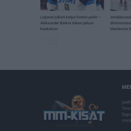
Leijonat julkisti ketjut Sveitsi-peliin –
Venäläisves
Aleksander Barkov tekee paluun
divisioonas
kaukaloon
tilanteesta 
ME
Jaak
Sivu
lipp
mink