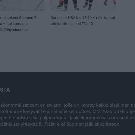
kari sekosi Suomen 2.
Kanada – USA klo 15:10 – näin katsot
sa – sai samasta
ottelun ilmaiseksi TV:stä
50 jäähyminuuttia
ISTÄ
iekonmmkisat.com on sivusto, jolle on kerätty kaikki oleellinen t
stoltamme löytyvät Leijonat-aiheiset uutiset, MM 2026 otteluohj
ujen hinnoista sekä paljon muuta. Jaakiekonmmkisat.com on itsenä
äänlaista yhteyttä IIHF:ään eikä Suomen Jääkiekkoliittoon.