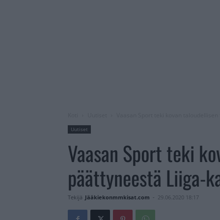
Koti
Uutiset
Vaasan Sport teki kovan taloudellisen
Uutiset
Vaasan Sport teki ko
päättyneestä Liiga-k
Tekijä
Jääkiekonmmkisat.com
-
29.06.2020 18:17