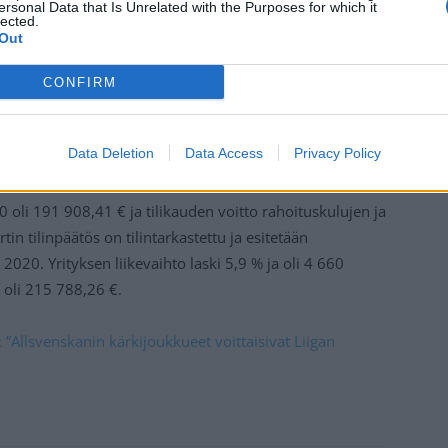
ersonal Data that Is Unrelated with the Purposes for which it
lected.
Out
CONFIRM
Data Deletion
Data Access
Privacy Policy
 oli 191 908,41 € ja tilikauden voitto rahoituskulujen ja
in tilinpäätös on tilintarkastettu ja esitetään
020. Yrityksen liikevaihto laski 5,9 % ja oli 4 660
oli 215 788,26 €.
 ”Allsvenskanin kärkijoukkueet voittaisivat Liigan