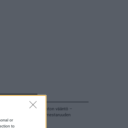
Tuoreimmat uutiset
MM-kullasta käytiin armoton vääntö –
Leijonat voitti maailmanmestaruuden
sonal or
jatkoajalla
ection to
31.05.2026 23:27