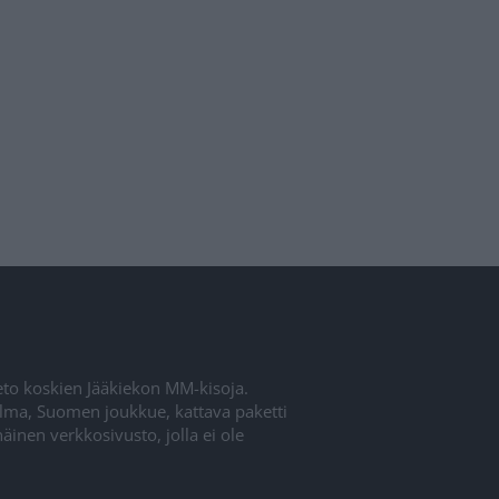
ieto koskien Jääkiekon MM-kisoja.
elma, Suomen joukkue, kattava paketti
inen verkkosivusto, jolla ei ole