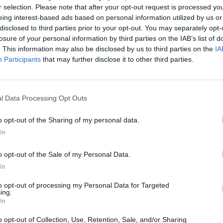
r selection. Please note that after your opt-out request is processed y
eing interest-based ads based on personal information utilized by us or
lkopuolella, sillä seura ilmoitti tilikauden olleen
disclosed to third parties prior to your opt-out. You may separately opt-
ella.
losure of your personal information by third parties on the IAB’s list of
. This information may also be disclosed by us to third parties on the
IA
Participants
that may further disclose it to other third parties.
eskään odotusten mukaan, mutta sen sijaan kaukalon
l Data Processing Opt Outs
auden sekä urheilullista että taloudellista tulosta.
a, kun areena oli osittain rakennustyömaa ja jos
o opt-out of the Sharing of my personal data.
ikka urheilullinen menestys jäi vajaaksi, pystyimme
In
an tulosta, kertoo Vaasan Sportin toimitusjohtaja
o opt-out of the Sale of my Personal Data.
In
Mainos:
to opt-out of processing my Personal Data for Targeted
ing.
In
o opt-out of Collection, Use, Retention, Sale, and/or Sharing