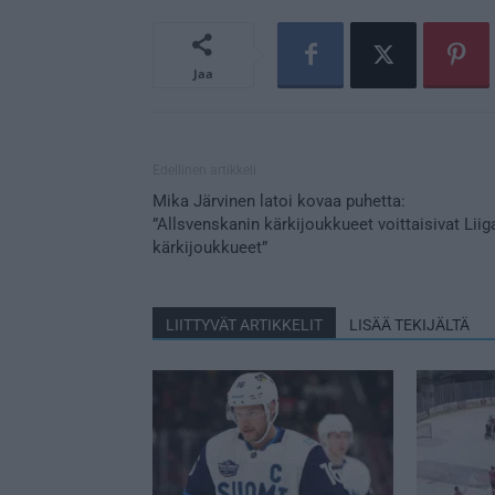
Jaa
Edellinen artikkeli
Mika Järvinen latoi kovaa puhetta:
”Allsvenskanin kärkijoukkueet voittaisivat Liig
kärkijoukkueet”
LIITTYVÄT ARTIKKELIT
LISÄÄ TEKIJÄLTÄ