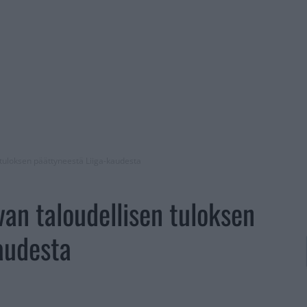
 tuloksen päättyneestä Liiga-kaudesta
van taloudellisen tuloksen
audesta