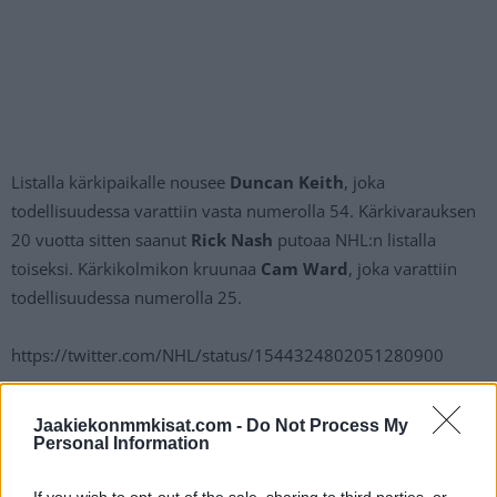
Listalla kärkipaikalle nousee
Duncan Keith
, joka
todellisuudessa varattiin vasta numerolla 54. Kärkivarauksen
20 vuotta sitten saanut
Rick Nash
putoaa NHL:n listalla
toiseksi. Kärkikolmikon kruunaa
Cam Ward
, joka varattiin
todellisuudessa numerolla 25.
https://twitter.com/NHL/status/1544324802051280900
Jos twiitti ei näy laitteellasi voit katsoa sen suoraan
Twitteristä
.
Jaakiekonmmkisat.com -
Do Not Process My
Personal Information
Filppula nousee listalla kärkikymmenikköön, hänet on
If you wish to opt-out of the sale, sharing to third parties, or