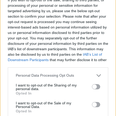
nostettu draftivuoden 2002 sijalle 10. Todellisessa draftissa
processing of your personal or sensitive information for
vuonna 2002 toisena varattu
Kari Lehtonen
löytyy Filppulan
targeted advertising by us, please use the below opt-out
lisäksi toisena suomalaisena listalta, Lehtonen on pudotettu
section to confirm your selection. Please note that after your
listalla sijalle kahdeksan.
opt-out request is processed you may continue seeing
interest-based ads based on personal information utilized by
us or personal information disclosed to third parties prior to
Vuoden 2022 varaustilaisuus järjestetään 7.-9. heinäkuuta.
your opt-out. You may separately opt-out of the further
Shane Wright
on suurin suosikki ykkösvaraukseksi tämän
disclosure of your personal information by third parties on the
kesän varaustilaisuudessa. Suomalaisista korkeimmalle
IAB’s list of downstream participants. This information may
povataan
Joakim Kemelliä
.
also be disclosed by us to third parties on the
IAB’s List of
Downstream Participants
that may further disclose it to other
third parties.
Personal Data Processing Opt Outs
I want to opt-out of the Sharing of my
personal data.
Opted In
I want to opt-out of the Sale of my
Personal Data.
Edellinen artikkeli
Seuraava artikkeli
Opted In