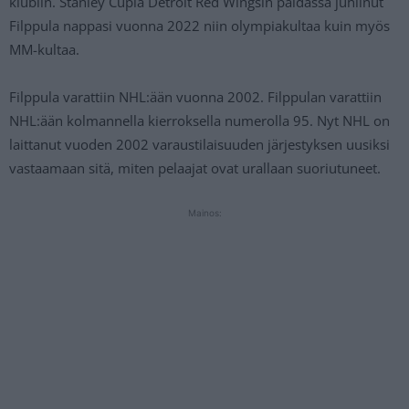
klubiin. Stanley Cupia Detroit Red Wingsin paidassa juhlinut
Filppula nappasi vuonna 2022 niin olympiakultaa kuin myös
MM-kultaa.
Filppula varattiin NHL:ään vuonna 2002. Filppulan varattiin
NHL:ään kolmannella kierroksella numerolla 95. Nyt NHL on
laittanut vuoden 2002 varaustilaisuuden järjestyksen uusiksi
vastaamaan sitä, miten pelaajat ovat urallaan suoriutuneet.
Mainos: