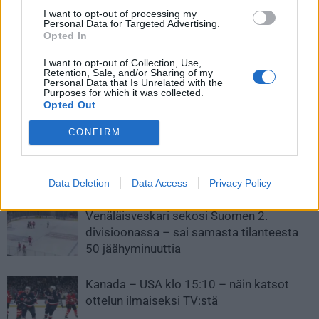
Latvian maalilla olympialaisissa
NHL:n varaustilaisuudessa
I want to opt-out of processing my
ja MM-kisoissa torjunut Janis
nähtiin yllätyksiä –
Personal Data for Targeted Advertising.
Kalnins KHL:ään – ovi
slovakialaiskaksikko vei
Opted In
maajoukkueeseen sulkeutuu
kärkisijat, Shane Wrightin nimi
huudettiin vasta neljäntenä
I want to opt-out of Collection, Use,
Retention, Sale, and/or Sharing of my
Personal Data that Is Unrelated with the
Purposes for which it was collected.
Opted Out
LIITTYVÄT ARTIKKELIT
LISÄÄ TEKIJÄLTÄ
CONFIRM
Leijonat julkisti ketjut Sveitsi-peliin –
Aleksander Barkov tekee paluun
kaukaloon
Data Deletion
Data Access
Privacy Policy
Venäläisveskari sekosi Suomen 2.
divisioonassa – sai samasta tilanteesta
50 jäähyminuuttia
Kanada – USA klo 15:10 – näin katsot
ottelun ilmaiseksi TV:stä