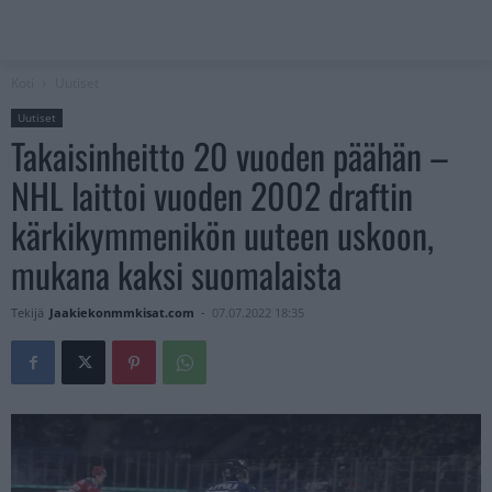
Koti
Uutiset
Uutiset
Takaisinheitto 20 vuoden päähän –
NHL laittoi vuoden 2002 draftin
kärkikymmenikön uuteen uskoon,
mukana kaksi suomalaista
Tekijä
Jaakiekonmmkisat.com
-
07.07.2022 18:35