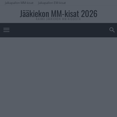
Jalkapallon MM-kisat
Jalkapallon EM-kisat
Jääkiekon MM-kisat 2026
KAIKKI JÄÄKIEKON MM-KISOISTA