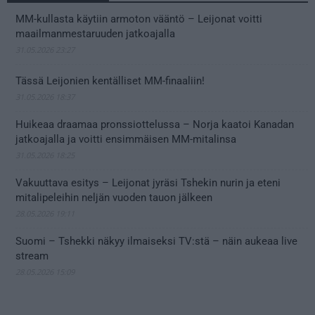
MM-kullasta käytiin armoton vääntö – Leijonat voitti
maailmanmestaruuden jatkoajalla
31.05.2026 23:27
Tässä Leijonien kentälliset MM-finaaliin!
31.05.2026 18:37
Huikeaa draamaa pronssiottelussa – Norja kaatoi Kanadan
jatkoajalla ja voitti ensimmäisen MM-mitalinsa
31.05.2026 18:25
Vakuuttava esitys – Leijonat jyräsi Tshekin nurin ja eteni
mitalipeleihin neljän vuoden tauon jälkeen
28.05.2026 19:11
Suomi – Tshekki näkyy ilmaiseksi TV:stä – näin aukeaa live
stream
28.05.2026 15:09