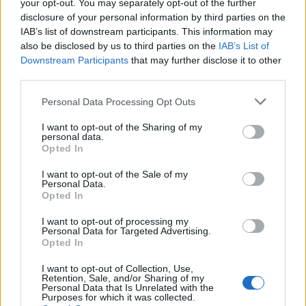
your opt-out. You may separately opt-out of the further
disclosure of your personal information by third parties on the
IAB’s list of downstream participants. This information may
also be disclosed by us to third parties on the
IAB’s List of
Downstream Participants
that may further disclose it to other
third parties.
Edellinen artikkeli
Seuraava artikkeli
Personal Data Processing Opt Outs
Sveitsi kaatoi Kanadan
Nyt oli ruma taklaus! Eetu
Helsingin iltapäivässä – jatkaa
Luostarinen ajettiin rumasti
I want to opt-out of the Sharing of my
personal data.
lohkossa puhtaalla pelillä
päin laitaa – Brandon Hagel
Opted In
selvisi vain kahden minuutin
rangaistuksella
I want to opt-out of the Sale of my
Personal Data.
Opted In
LIITTYVÄT ARTIKKELIT
LISÄÄ TEKIJÄLTÄ
I want to opt-out of processing my
Personal Data for Targeted Advertising.
Opted In
Leijonat julkisti ketjut Sveitsi-peliin –
Aleksander Barkov tekee paluun
I want to opt-out of Collection, Use,
Retention, Sale, and/or Sharing of my
kaukaloon
Personal Data that Is Unrelated with the
Purposes for which it was collected.