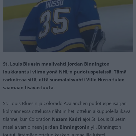
St. Louis Bluesin maalivahti Jordan Binnington
loukkaantui viime yönä NHL:n pudotuspeleissä. Tämä
tarkoittaa sitä, että suomalaisvahti Ville Husso tulee
saamaan lisävastuuta.
St. Louis Bluesin ja Colorado Avalanchen pudotuspelisarjan
kolmannessa ottelussa nähtiin heti ottelun alkupuolella ikävä
tilanne, kun Coloradon
Nazem Kadri
ajoi St. Louis Bluesin
maalia vartioineen
Jordan Binningtonin
yli. Binnington
joutui jättämään ottelun kesken ja maalille luisteli