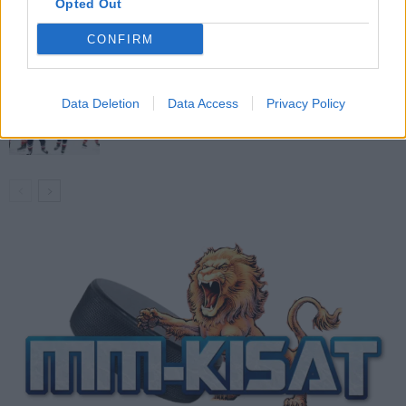
Opted Out
Venäläisveskari sekosi Suomen 2.
divisioonassa – sai samasta tilanteesta
CONFIRM
50 jäähyminuuttia
Kanada – USA klo 15:10 – näin katsot
Data Deletion
Data Access
Privacy Policy
ottelun ilmaiseksi TV:stä