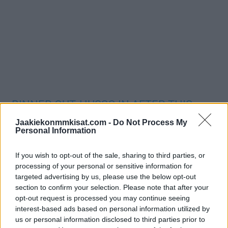
BINNER OUT, HUSSO IN AFTER THIS
COLLISION WITH NAZEM
Jaakiekonmmkisat.com -
Do Not Process My
Personal Information
PIC.TWITTER.COM/Q7TH2ATF5I
If you wish to opt-out of the sale, sharing to third parties, or
— Spittin' Chiclets (@spittinchiclets)
May 22, 2022
processing of your personal or sensitive information for
targeted advertising by us, please use the below opt-out
section to confirm your selection. Please note that after your
Jos twiitti ei näy laitteellasi voit katsoa sen suoraan
Twitteristä
.
opt-out request is processed you may continue seeing
interest-based ads based on personal information utilized by
us or personal information disclosed to third parties prior to