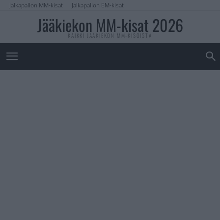
Jalkapallon MM-kisat
Jalkapallon EM-kisat
Jääkiekon MM-kisat 2026
KAIKKI JÄÄKIEKON MM-KISOISTA