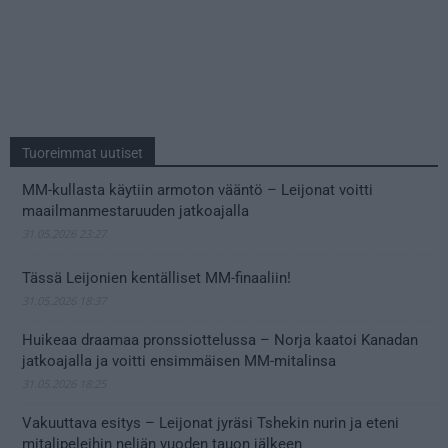
Tuoreimmat uutiset
MM-kullasta käytiin armoton vääntö – Leijonat voitti
maailmanmestaruuden jatkoajalla
31.05.2026 23:27
Tässä Leijonien kentälliset MM-finaaliin!
31.05.2026 18:37
Huikeaa draamaa pronssiottelussa – Norja kaatoi Kanadan
jatkoajalla ja voitti ensimmäisen MM-mitalinsa
31.05.2026 18:25
Vakuuttava esitys – Leijonat jyräsi Tshekin nurin ja eteni
mitalipeleihin neljän vuoden tauon jälkeen