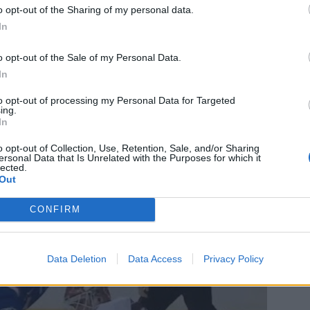
o opt-out of the Sharing of my personal data.
In
o opt-out of the Sale of my Personal Data.
In
to opt-out of processing my Personal Data for Targeted
ing.
In
o opt-out of Collection, Use, Retention, Sale, and/or Sharing
ksi lohduksi, kun Senators kampesi itsensä
ersonal Data that Is Unrelated with the Purposes for which it
lected.
ttawa vei pisteet Madison Square Gardenista mukanaan
Out
ittoputkessa ja se taistelee tiukasti jopa paikasta
CONFIRM
in osuman Forsberg -harhautuksella
Data Deletion
Data Access
Privacy Policy