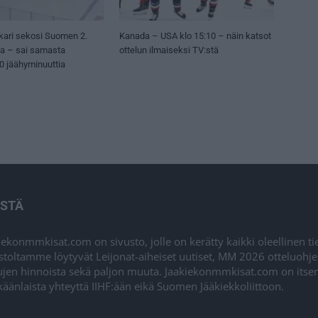
kari sekosi Suomen 2.
Kanada – USA klo 15:10 – näin katsot
sa – sai samasta
ottelun ilmaiseksi TV:stä
50 jäähyminuuttia
ISTÄ
iekonmmkisat.com on sivusto, jolle on kerätty kaikki oleellinen t
stoltamme löytyvät Leijonat-aiheiset uutiset, MM 2026 otteluohj
ujen hinnoista sekä paljon muuta. Jaakiekonmmkisat.com on itsenä
äänlaista yhteyttä IIHF:ään eikä Suomen Jääkiekkoliittoon.