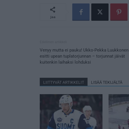
Jaa
Edellinen artikkeli
Venyy mutta ei pauku! Ukko-Pekka Luukkonen
esitti upean tuplatorjunnan – torjunnat jäivät
kuitenkin laihaksi lohduksi
LIITTYVÄT ARTIKKELIT
LISÄÄ TEKIJÄLTÄ