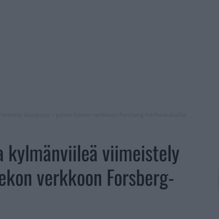
imeistely läpiajosta – painoi kiekon verkkoon Forsberg-harhautuksella
 kylmänviileä viimeistely
kiekon verkkoon Forsberg-