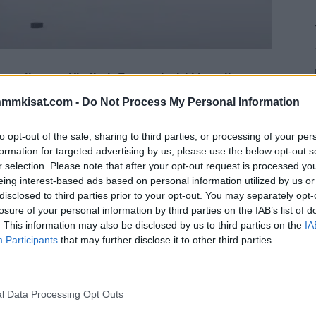
en siirtynyt Vladimir Tarasenko iski kauniin
taan.
nmmkisat.com -
Do Not Process My Personal Information
 yhdessä
Niko Mikkolan
kanssa siirtyneeltä
Vladimir
to opt-out of the sale, sharing to third parties, or processing of your per
ussa Ottawa Senatorsia vastaan.
formation for targeted advertising by us, please use the below opt-out s
r selection. Please note that after your opt-out request is processed y
eing interest-based ads based on personal information utilized by us or
ka Zibanejadin
syötöstä ja vei joukkueensa 3-2 -
disclosed to third parties prior to your opt-out. You may separately opt-
hautuksen. Voit katsoa video tästä kylmänviileästä
losure of your personal information by third parties on the IAB’s list of
. This information may also be disclosed by us to third parties on the
IA
Participants
that may further disclose it to other third parties.
Mainos:
l Data Processing Opt Outs