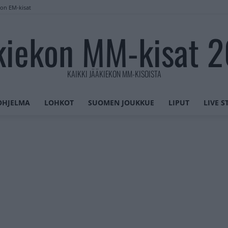
lon EM-kisat
kiekon MM-kisat 
KAIKKI JÄÄKIEKON MM-KISOISTA
OHJELMA
LOHKOT
SUOMEN JOUKKUE
LIPUT
LIVE 