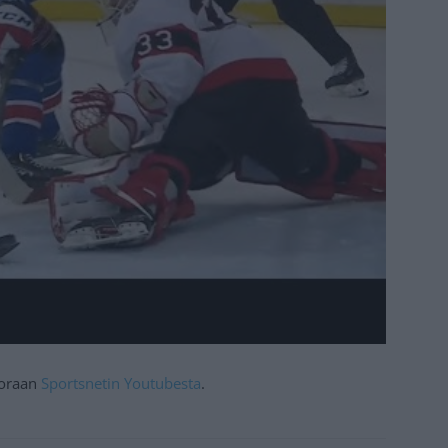
suoraan
Sportsnetin Youtubesta
.