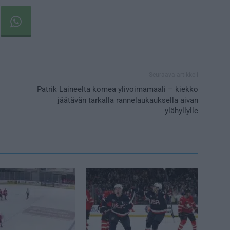
Seuraava artikkeli
Patrik Laineelta komea ylivoimamaali – kiekko
jäätävän tarkalla rannelaukauksella aivan
ylähyllylle