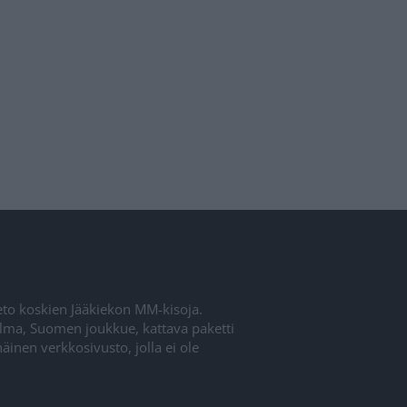
ieto koskien Jääkiekon MM-kisoja.
elma, Suomen joukkue, kattava paketti
inen verkkosivusto, jolla ei ole