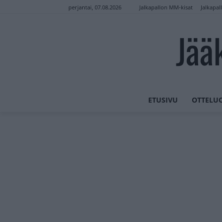
Jalkapallon MM-kisat
Jalkapal
perjantai, 07.08.2026
Jää
ETUSIVU
OTTELU