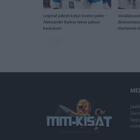
Leijonat julkisti ketjut Sveitsi-peliin –
Venäläisves
Aleksander Barkov tekee paluun
divisioonas
kaukaloon
tilanteesta 
ME
Jaak
Sivu
lipp
mink