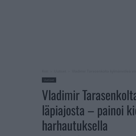
Koti
Uutiset
Vladimir Tarasenkolta kylmänviileä vi
Uutiset
Vladimir Tarasenkolta
läpiajosta – painoi 
harhautuksella