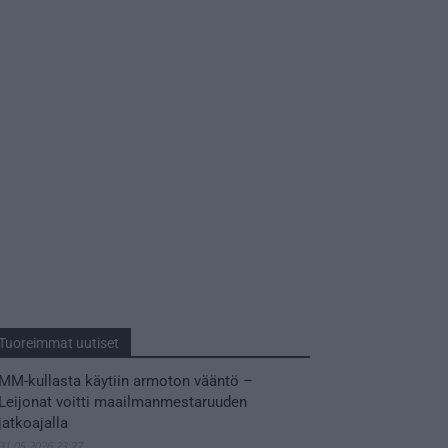
Tuoreimmat uutiset
MM-kullasta käytiin armoton vääntö –
Leijonat voitti maailmanmestaruuden
jatkoajalla
31.05.2026 23:27