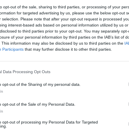
aanantaina. Heti kärkeen tuli jobinpostia, sillä
to opt-out of the sale, sharing to third parties, or processing of your per
ei ole kunnossa.
formation for targeted advertising by us, please use the below opt-out s
r selection. Please note that after your opt-out request is processed y
 ilman yhtä avainpelaajaansa, sillä runkosarjassa
eing interest-based ads based on personal information utilized by us or
likuntoon.
disclosed to third parties prior to your opt-out. You may separately opt-
losure of your personal information by third parties on the IAB’s list of
. This information may also be disclosed by us to third parties on the
IA
le osalistuvat pelaajat, jotka lähtevät taistelemaan
Participants
that may further disclose it to other third parties.
Mainos:
l Data Processing Opt Outs
o opt-out of the Sharing of my personal data.
In
o opt-out of the Sale of my Personal Data.
In
to opt-out of processing my Personal Data for Targeted
ing.