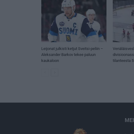
Leijonat julkisti ketjut Sveitsi-peliin –
Venäläisves
Aleksander Barkov tekee paluun
divisioonas
kaukaloon
tilanteesta 
ME