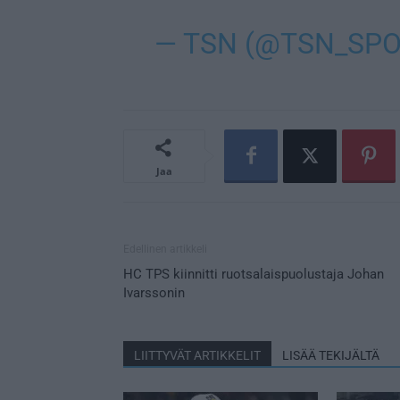
— TSN (@TSN_SP
Jaa
Edellinen artikkeli
HC TPS kiinnitti ruotsalaispuolustaja Johan
Ivarssonin
LIITTYVÄT ARTIKKELIT
LISÄÄ TEKIJÄLTÄ