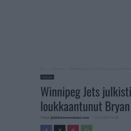
Koti
Uutiset
Winnipeg Jets julkisti harjoitusryhmän
Uutiset
Winnipeg Jets julkis
loukkaantunut Bryan 
Tekijä
Jääkiekonmmkisat.com
-
13.07.2020 16:38