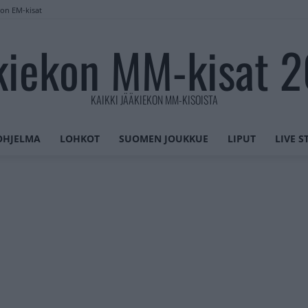
lon EM-kisat
kiekon MM-kisat 
KAIKKI JÄÄKIEKON MM-KISOISTA
OHJELMA
LOHKOT
SUOMEN JOUKKUE
LIPUT
LIVE 