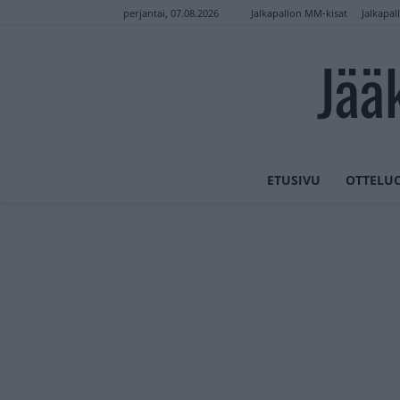
Jalkapallon MM-kisat
Jalkapal
perjantai, 07.08.2026
Jää
ETUSIVU
OTTELU