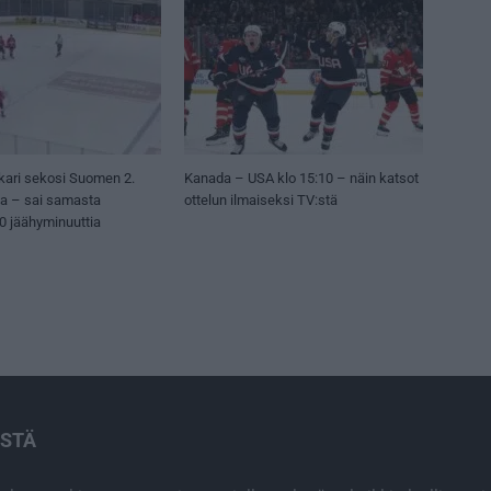
kari sekosi Suomen 2.
Kanada – USA klo 15:10 – näin katsot
sa – sai samasta
ottelun ilmaiseksi TV:stä
50 jäähyminuuttia
ISTÄ