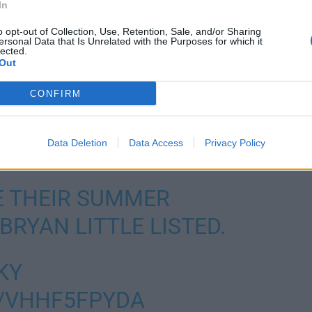
In
o opt-out of Collection, Use, Retention, Sale, and/or Sharing
ersonal Data that Is Unrelated with the Purposes for which it
lected.
ös
Patrik Laineelle
, joka on usein nähty sentterin
Out
emään, että mistä joukkue saa rakennettua itselleen
CONFIRM
eihin ilman Bryan Littleä
Data Deletion
Data Access
Privacy Policy
E THEIR SUMMER
RYAN LITTLE LISTED.
KY
M/VHHF5FPYDA