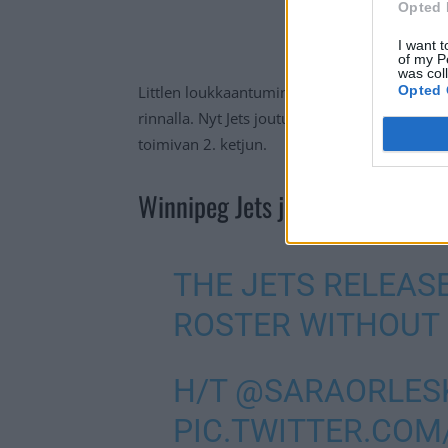
Opted 
I want t
of my P
was col
Littlen loukkaantuminen on iso takaisku my
Opted 
rinnalla. Nyt Jets joutuu todenteolla pähkäil
toimivan 2. ketjun.
Winnipeg Jets joutuu pudotuspel
THE JETS RELEAS
ROSTER WITHOUT B
H/T
@SARAORLES
PIC.TWITTER.CO