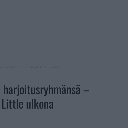
sä – loukkaantunut Bryan Little ulkona
ti harjoitusryhmänsä –
Little ulkona