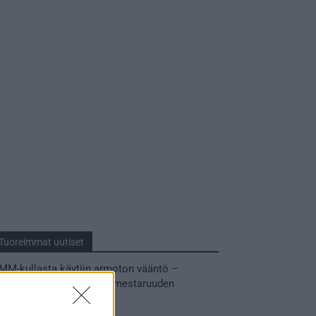
Tuoreimmat uutiset
MM-kullasta käytiin armoton vääntö –
Leijonat voitti maailmanmestaruuden
jatkoajalla
31.05.2026 23:27