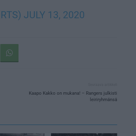
ORTS)
JULY 13, 2020
Seuraava artikkeli
Kaapo Kakko on mukana! – Rangers julkisti
leiriryhmänsä