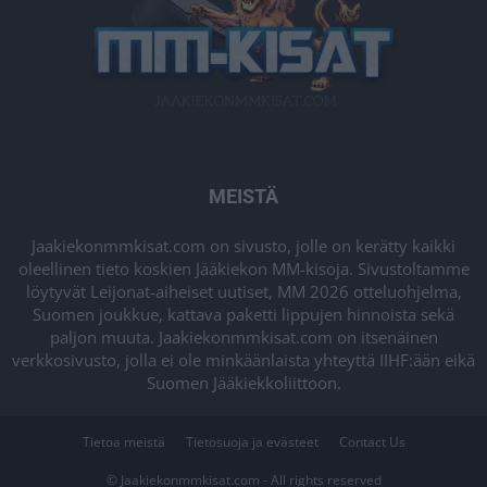
MEISTÄ
Jaakiekonmmkisat.com on sivusto, jolle on kerätty kaikki
oleellinen tieto koskien Jääkiekon MM-kisoja. Sivustoltamme
löytyvät Leijonat-aiheiset uutiset, MM 2026 otteluohjelma,
Suomen joukkue, kattava paketti lippujen hinnoista sekä
paljon muuta. Jaakiekonmmkisat.com on itsenäinen
verkkosivusto, jolla ei ole minkäänlaista yhteyttä IIHF:ään eikä
Suomen Jääkiekkoliittoon.
Tietoa meistä
Tietosuoja ja evästeet
Contact Us
© Jaakiekonmmkisat.com - All rights reserved