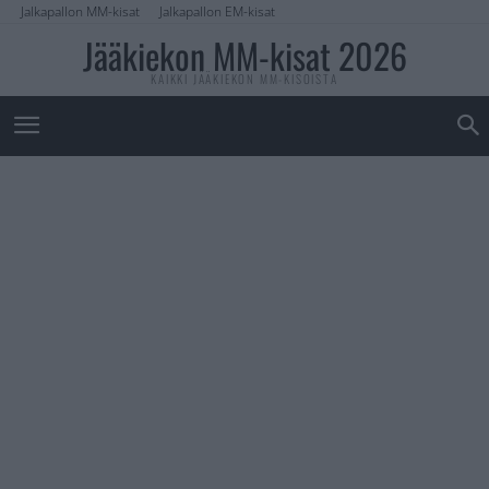
Jalkapallon MM-kisat
Jalkapallon EM-kisat
Jääkiekon MM-kisat 2026
KAIKKI JÄÄKIEKON MM-KISOISTA