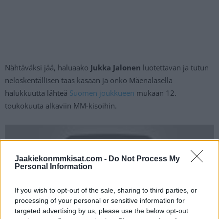
Nähtäväksi jää, haluaako
Jukka Jalonen
luotettavan ja tutun
neloskentällisen taas kasaan ja onko Mäenalasella
halukkuutta lähteä
Suomen joukkueen
mukaan 12.
toukokuuta alkaviin MM-kisoihin.
Jaakiekonmmkisat.com -
Do Not Process My
Personal Information
If you wish to opt-out of the sale, sharing to third parties, or
processing of your personal or sensitive information for
targeted advertising by us, please use the below opt-out