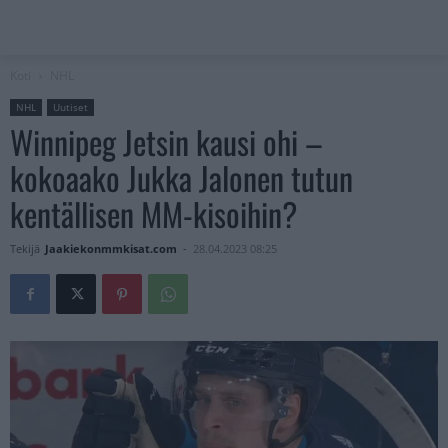
Koti
NHL
NHL
Uutiset
Winnipeg Jetsin kausi ohi –
kokoaako Jukka Jalonen tutun
kentällisen MM-kisoihin?
Tekijä
Jaakiekonmmkisat.com
-
28.04.2023 08:25