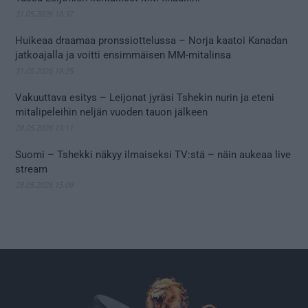
31.05.2026 18:37
Huikeaa draamaa pronssiottelussa – Norja kaatoi Kanadan
jatkoajalla ja voitti ensimmäisen MM-mitalinsa
31.05.2026 18:25
Vakuuttava esitys – Leijonat jyräsi Tshekin nurin ja eteni
mitalipeleihin neljän vuoden tauon jälkeen
28.05.2026 19:11
Suomi – Tshekki näkyy ilmaiseksi TV:stä – näin aukeaa live
stream
28.05.2026 15:09