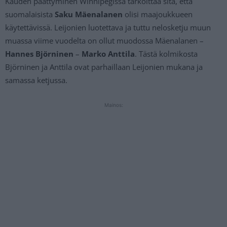
Kauden päättyminen Winnipegissä tarkoittaa sitä, että
suomalaisista
Saku Mäenalanen
olisi maajoukkueen
käytettävissä. Leijonien luotettava ja tuttu nelosketju muun
muassa viime vuodelta on ollut muodossa Mäenalanen –
Hannes Björninen
–
Marko Anttila
. Tästä kolmikosta
Björninen ja Anttila ovat parhaillaan Leijonien mukana ja
samassa ketjussa.
Mainos: