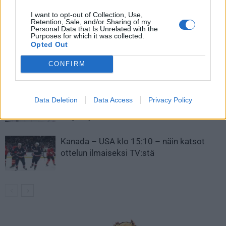
I want to opt-out of Collection, Use,
LIITTYVÄT ARTIKKELIT
LISÄÄ TEKIJÄLTÄ
Retention, Sale, and/or Sharing of my
Personal Data that Is Unrelated with the
Purposes for which it was collected.
Leijonat julkisti ketjut Sveitsi-peliin –
Opted Out
Aleksander Barkov tekee paluun
CONFIRM
kaukaloon
Venäläisveskari sekosi Suomen 2.
Data Deletion
Data Access
Privacy Policy
divisioonassa – sai samasta tilanteesta
50 jäähyminuuttia
Kanada – USA klo 15:10 – näin katsot
ottelun ilmaiseksi TV:stä