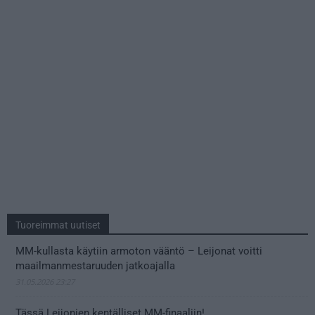
Tuoreimmat uutiset
MM-kullasta käytiin armoton vääntö – Leijonat voitti
maailmanmestaruuden jatkoajalla
31.05.2026 23:27
Tässä Leijonien kentälliset MM-finaaliin!