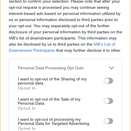
section to confirm your selection. Please note that after your
opt-out request is processed you may continue seeing
interest-based ads based on personal information utilized by
us or personal information disclosed to third parties prior to
Jos video ei näy laitteellasi voit katsoa sen suoraan
your opt-out. You may separately opt-out of the further
disclosure of your personal information by third parties on the
Youtubesta
.
IAB’s list of downstream participants. This information may
also be disclosed by us to third parties on the
IAB’s List of
Downstream Participants
that may further disclose it to other
third parties.
Personal Data Processing Opt Outs
I want to opt-out of the Sharing of my
personal data.
Opted In
Edellinen artikkeli
Seuraava artikkeli
I want to opt-out of the Sale of my
Erik Haula kovassa iskussa –
Pat Maroon taklasi Mark
Personal Data.
Opted In
naulasi tehot 2+1 Rangersin
Giordanoa juuri ennen
verkkoon
summeria selästä – selvisi
I want to opt-out of processing my
taklauksesta ilman rangaistusta
Personal Data for Targeted Advertising.
Opted In