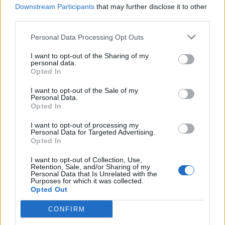
Downstream Participants
that may further disclose it to other
Edellinen artikkeli
Seuraava artikkeli
third parties.
Kanada ja Sveitsi pelaavat A-
Todellinen herkkupala tiedossa
Personal Data Processing Opt Outs
lohkon kärkipaikasta – tässä
sunnuntai-iltaan! – Kiinnitä
sunnuntain MM-kisaohjelma
huomiota tähän seikkaan
I want to opt-out of the Sharing of my
personal data.
Opted In
LIITTYVÄT ARTIKKELIT
LISÄÄ TEKIJÄLTÄ
I want to opt-out of the Sale of my
Personal Data.
Opted In
Leijonat julkisti ketjut Sveitsi-peliin –
Aleksander Barkov tekee paluun
I want to opt-out of processing my
Personal Data for Targeted Advertising.
kaukaloon
Opted In
Venäläisveskari sekosi Suomen 2.
I want to opt-out of Collection, Use,
Retention, Sale, and/or Sharing of my
divisioonassa – sai samasta tilanteesta
Personal Data that Is Unrelated with the
50 jäähyminuuttia
Purposes for which it was collected.
Opted Out
Kanada – USA klo 15:10 – näin katsot
CONFIRM
ottelun ilmaiseksi TV:stä