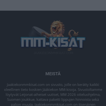
MEISTÄ
Jaakiekonmmkisat.com on sivusto, jolle on kerätty kaikki
oleellinen tieto koskien Jääkiekon MM-kisoja. Sivustoltamme
löytyvät Leijonat-aiheiset uutiset, MM 2026 otteluohjelma,
Suomen joukkue, kattava paketti lippujen hinnoista sekä
paljon muuta. Jaakiekonmmkisat.com on itsenäinen