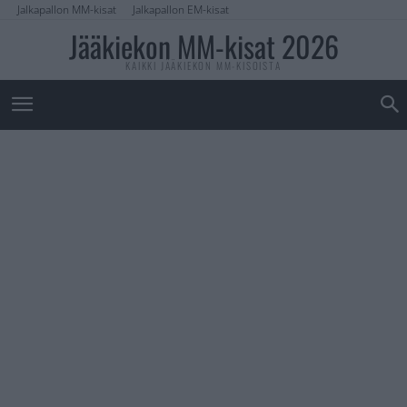
Jalkapallon MM-kisat
Jalkapallon EM-kisat
Jääkiekon MM-kisat 2026
KAIKKI JÄÄKIEKON MM-KISOISTA