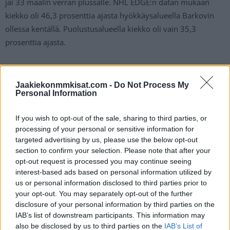
jäi 33 maalin verran plussalle. NHL EDGE:n datan mukaan
kiekko oli 46,3 prosenttia ajasta hyökkäysalueella Barkovin
ollessa kentällä. Puolustusalueella kiekko oli vain 35,3
prosenttia ajasta.
Tasakentällisin syntyneiden maalien suhteella (69,74 %)
mitattuna Barkov oli koko NHL:n ykkönen, kun mukaan
Jaakiekonmmkisat.com -
Do Not Process My
Personal Information
lasketttiin vähintään 500 minuuttia pelanneet pelaajat.
If you wish to opt-out of the sale, sharing to third parties, or
Lue myös:
Kanada ja Sveitsi pelaavat A-lohkon kärkipaikasta
processing of your personal or sensitive information for
– tässä sunnuntain MM-kisaohjelma
targeted advertising by us, please use the below opt-out
section to confirm your selection. Please note that after your
opt-out request is processed you may continue seeing
interest-based ads based on personal information utilized by
us or personal information disclosed to third parties prior to
your opt-out. You may separately opt-out of the further
disclosure of your personal information by third parties on the
IAB’s list of downstream participants. This information may
also be disclosed by us to third parties on the
IAB’s List of