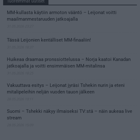
Tuoreimmat uutiset
MM-kullasta käytiin armoton vääntö – Leijonat voitti
maailmanmestaruuden jatkoajalla
31.05.2026 23:27
Tässä Leijonien kentälliset MM-finaaliin!
31.05.2026 18:37
Huikeaa draamaa pronssiottelussa – Norja kaatoi Kanadan
jatkoajalla ja voitti ensimmäisen MM-mitalinsa
31.05.2026 18:25
Vakuuttava esitys – Leijonat jyräsi Tshekin nurin ja eteni
mitalipeleihin neljän vuoden tauon jälkeen
28.05.2026 19:11
Suomi – Tshekki näkyy ilmaiseksi TV:stä – näin aukeaa live
stream
28.05.2026 15:09