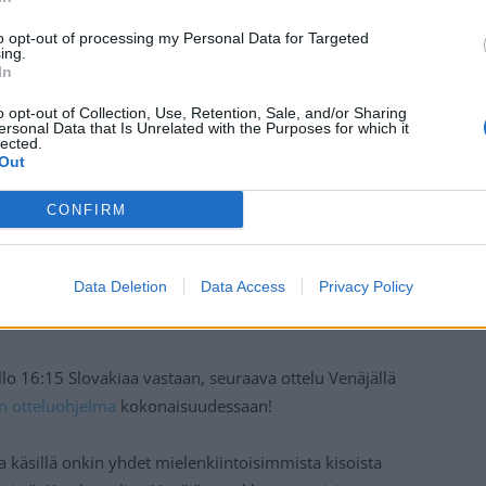
to opt-out of processing my Personal Data for Targeted
ing.
In
o opt-out of Collection, Use, Retention, Sale, and/or Sharing
ersonal Data that Is Unrelated with the Purposes for which it
lected.
isoissa aina kun se on mahdollista. Tällä kaudella
Out
usi koronan vuoksi, joten venäläisen päätös ei tällä
en.
CONFIRM
ivahti
Ilja Samsonov
, puolustajat
Dimitri Orlov
sekä
Data Deletion
Data Access
Privacy Policy
uznetsov
. Venäjällä varmasti jokainen näistä
o 16:15 Slovakiaa vastaan, seuraava ottelu Venäjällä
n otteluohjelma
kokonaisuudessaan!
 ja käsillä onkin yhdet mielenkiintoisimmista kisoista