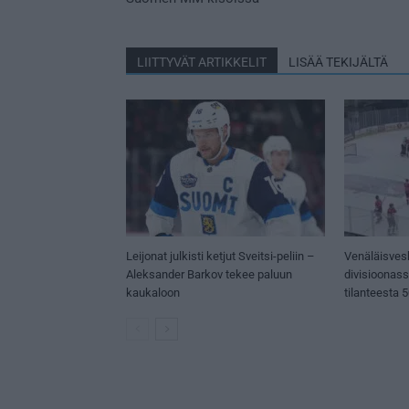
LIITTYVÄT ARTIKKELIT
LISÄÄ TEKIJÄLTÄ
Leijonat julkisti ketjut Sveitsi-peliin –
Venäläisves
Aleksander Barkov tekee paluun
divisioonas
kaukaloon
tilanteesta 