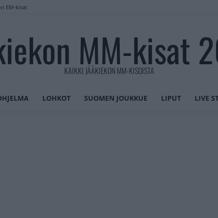
on EM-kisat
kiekon MM-kisat 
KAIKKI JÄÄKIEKON MM-KISOISTA
OHJELMA
LOHKOT
SUOMEN JOUKKUE
LIPUT
LIVE 