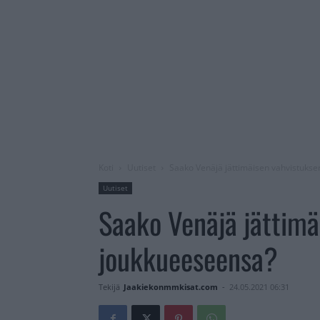
Koti
Uutiset
Saako Venäjä jättimäisen vahvistuks
Uutiset
Saako Venäjä jättimä
joukkueeseensa?
Tekijä
Jaakiekonmmkisat.com
-
24.05.2021 06:31