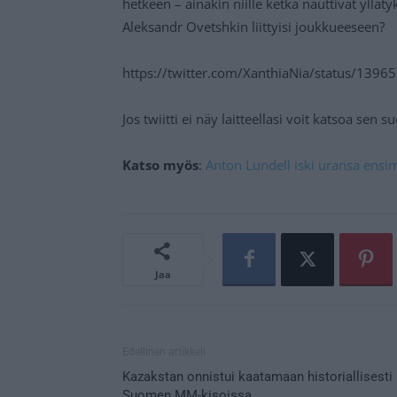
hetkeen – ainakin niille ketkä nauttivat yllät
Aleksandr Ovetshkin liittyisi joukkueeseen?
https://twitter.com/XanthiaNia/status/13
Jos twiitti ei näy laitteellasi voit katsoa sen 
Katso myös
:
Anton Lundell iski uransa ensi
Jaa
Edellinen artikkeli
Kazakstan onnistui kaatamaan historiallisesti
Suomen MM-kisoissa