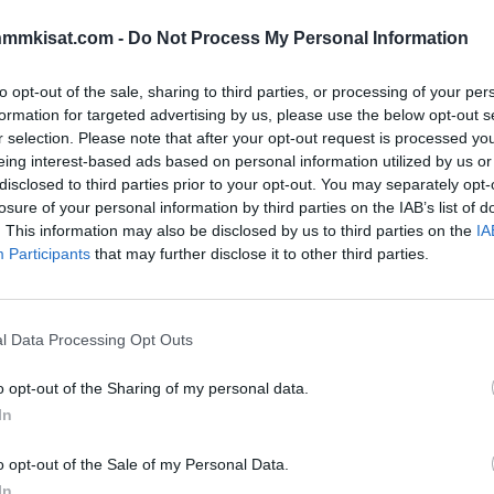
li viime yönä päätökseen. Tämä vapauttaa MM-
iintoisen pelaajan, kun Aleksandr Ovetshkin olisi
nmmkisat.com -
Do Not Process My Personal Information
to opt-out of the sale, sharing to third parties, or processing of your per
jä odottaa jokaisiin MM-kisoihin, mikäli mies on vain
formation for targeted advertising by us, please use the below opt-out s
r selection. Please note that after your opt-out request is processed y
apaan Ovetshkin yleensä kisoissa myös nähdään, kun vain
eing interest-based ads based on personal information utilized by us or
disclosed to third parties prior to your opt-out. You may separately opt-
losure of your personal information by third parties on the IAB’s list of
 Capitalsin ja täten myös Ovetshkinin kauden. Tämä
. This information may also be disclosed by us to third parties on the
IA
Participants
that may further disclose it to other third parties.
da ison vahvistuksen joukkueeseensa.
Mainos:
l Data Processing Opt Outs
o opt-out of the Sharing of my personal data.
In
o opt-out of the Sale of my Personal Data.
In