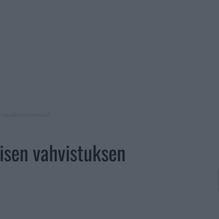
en joukkueeseensa?
isen vahvistuksen