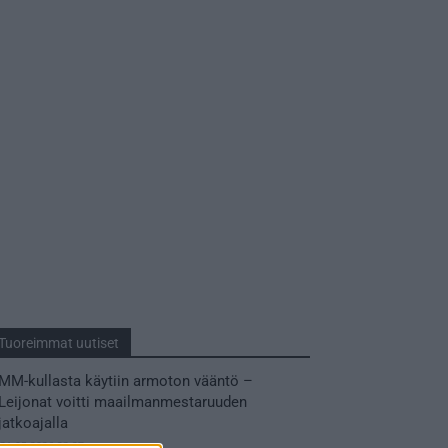
Tuoreimmat uutiset
MM-kullasta käytiin armoton vääntö –
Leijonat voitti maailmanmestaruuden
jatkoajalla
31.05.2026 23:27