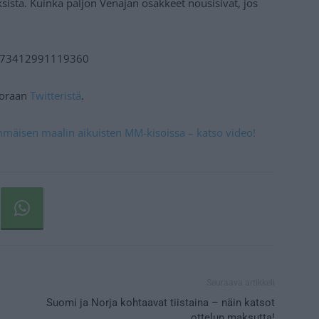
yksistä. Kuinka paljon Venäjän osakkeet nousisivat, jos
96573412991119360
suoraan
Twitteristä
.
mmäisen maalin aikuisten MM-kisoissa – katso video!
Seuraava artikkeli
Suomi ja Norja kohtaavat tiistaina – näin katsot
ottelun maksutta!