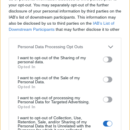
your opt-out. You may separately opt-out of the further
disclosure of your personal information by third parties on the
IAB’s list of downstream participants. This information may
also be disclosed by us to third parties on the
IAB’s List of
Downstream Participants
that may further disclose it to other
third parties.
Personal Data Processing Opt Outs
I want to opt-out of the Sharing of my
Edellinen artikkeli
Seuraava artikkeli
personal data.
Opted In
Kova paljastus! Toronto
NHL:n Trade Deadline tarjosi
neuvottelee Rasmus
mielenkiintoisia siirtoja
I want to opt-out of the Sale of my
Ristolaisen hankkimisesta
Personal Data.
Opted In
I want to opt-out of processing my
LIITTYVÄT ARTIKKELIT
LISÄÄ TEKIJÄLTÄ
Personal Data for Targeted Advertising.
Opted In
Leijonat julkisti ketjut Sveitsi-peliin –
I want to opt-out of Collection, Use,
Aleksander Barkov tekee paluun
Retention, Sale, and/or Sharing of my
Personal Data that Is Unrelated with the
kaukaloon
Purposes for which it was collected.