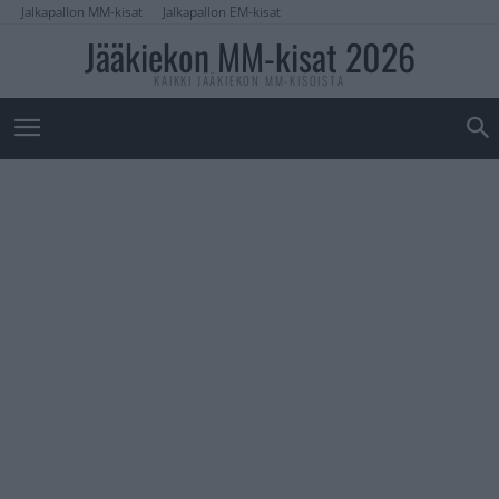
Jalkapallon MM-kisat
Jalkapallon EM-kisat
Jääkiekon MM-kisat 2026
KAIKKI JÄÄKIEKON MM-KISOISTA