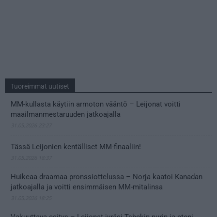
Tuoreimmat uutiset
MM-kullasta käytiin armoton vääntö – Leijonat voitti
maailmanmestaruuden jatkoajalla
31.05.2026 23:27
Tässä Leijonien kentälliset MM-finaaliin!
31.05.2026 18:37
Huikeaa draamaa pronssiottelussa – Norja kaatoi Kanadan
jatkoajalla ja voitti ensimmäisen MM-mitalinsa
31.05.2026 18:25