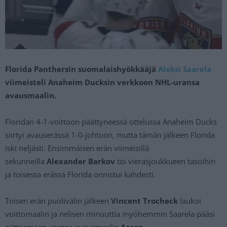
Florida Panthersin suomalaishyökkääjä
Aleksi Saarela
viimeisteli Anaheim Ducksin verkkoon NHL-uransa
avausmaalin.
Floridan 4-1-voittoon päättyneessä ottelussa Anaheim Ducks
siirtyi avauserässä 1-0-johtoon, mutta tämän jälkeen Florida
iski neljästi. Ensimmäisen erän viimeisillä
sekunneilla
Alexander Barkov
toi vierasjoukkueen tasoihin
ja toisessa erässä Florida onnistui kahdesti.
Toisen erän puolivälin jälkeen
Vincent Trocheck
laukoi
voittomaalin ja nelisen minuuttia myöhemmin Saarela pääsi
niittaamaan uransa avausmaalin
Aaron