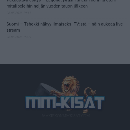
Vakuuttava esitys – Leijonat jyräsi Tshekin nurin ja eteni
mitalipeleihin neljän vuoden tauon jälkeen
28.05.2026 19:11
Suomi – Tshekki näkyy ilmaiseksi TV:stä – näin aukeaa live
stream
28.05.2026 15:09