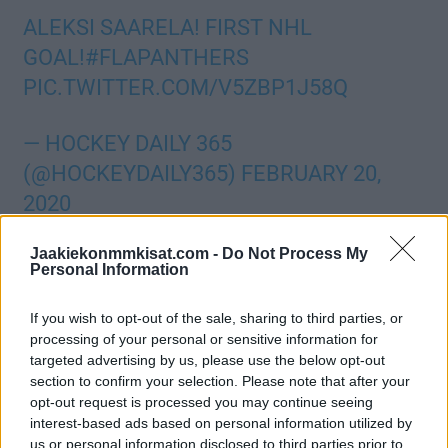
ALEKSI SAARELA! FIRST NHL
GOAL!
#FLAPANTHERS
PIC.TWITTER.COM/V5ZBP1J58Q
— HOCKEY DAILY 365
(@HOCKEYDAILY365)
FEBRUARY 20,
2020
Jaakiekonmmkisat.com -
Do Not Process My
Päätöserässä Weegar laukoi loppulukemat 1-4:ään.
Personal Information
Saarela on tällä kaudella esiintynyt NHL-kaukalossa neljästi ja
If you wish to opt-out of the sale, sharing to third parties, or
torstain vastaisen yön maali oli miehelle uran ensimmäinen
processing of your personal or sensitive information for
targeted advertising by us, please use the below opt-out
piste.
section to confirm your selection. Please note that after your
opt-out request is processed you may continue seeing
Saarelalla on vyöllään kaksi ottelua Leijonien paidasta ja mies
interest-based ads based on personal information utilized by
olisikin jopa tyrkyllä
kevään MM-kisoihin
.
us or personal information disclosed to third parties prior to