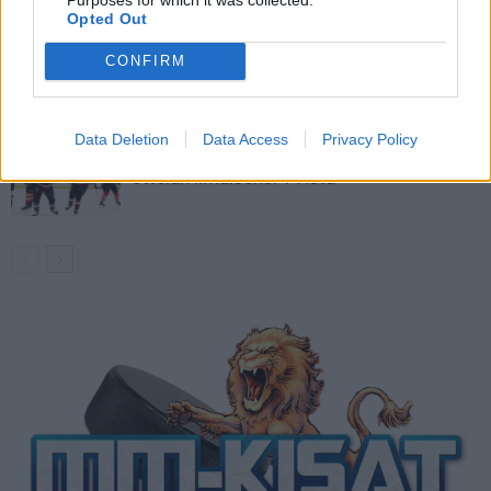
Opted Out
Venäläisveskari sekosi Suomen 2.
CONFIRM
divisioonassa – sai samasta tilanteesta
50 jäähyminuuttia
Data Deletion
Data Access
Privacy Policy
Kanada – USA klo 15:10 – näin katsot
ottelun ilmaiseksi TV:stä