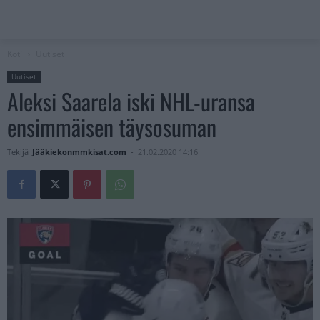
Koti
Uutiset
Uutiset
Aleksi Saarela iski NHL-uransa
ensimmäisen täysosuman
Tekijä
Jääkiekonmmkisat.com
-
21.02.2020 14:16