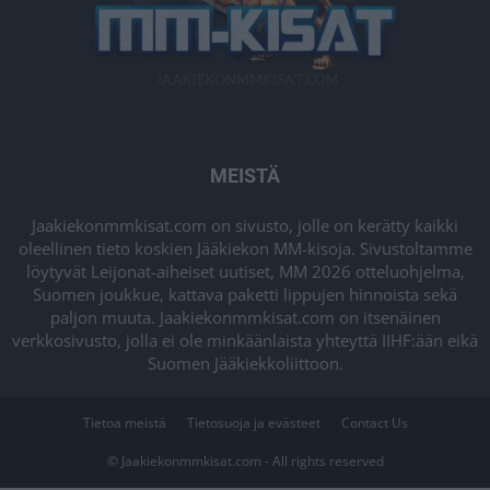
MEISTÄ
Jaakiekonmmkisat.com on sivusto, jolle on kerätty kaikki
oleellinen tieto koskien Jääkiekon MM-kisoja. Sivustoltamme
löytyvät Leijonat-aiheiset uutiset, MM 2026 otteluohjelma,
Suomen joukkue, kattava paketti lippujen hinnoista sekä
paljon muuta. Jaakiekonmmkisat.com on itsenäinen
verkkosivusto, jolla ei ole minkäänlaista yhteyttä IIHF:ään eikä
Suomen Jääkiekkoliittoon.
Tietoa meistä
Tietosuoja ja evästeet
Contact Us
© Jaakiekonmmkisat.com - All rights reserved