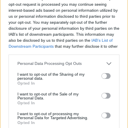
opt-out request is processed you may continue seeing
interest-based ads based on personal information utilized by
Lue myös:
Anton Lundell vietti kolmen tehopisteen iltaa –
us or personal information disclosed to third parties prior to
toinen osuma suorastaan hävyttömän hieno
your opt-out. You may separately opt-out of the further
disclosure of your personal information by third parties on the
IAB’s list of downstream participants. This information may
also be disclosed by us to third parties on the
IAB’s List of
Downstream Participants
that may further disclose it to other
third parties.
Personal Data Processing Opt Outs
I want to opt-out of the Sharing of my
personal data.
Edellinen artikkeli
Seuraava artikkeli
Opted In
Bielin fanit osoittivat upealla
Jokereiden paluu kotimaan
I want to opt-out of the Sale of my
tavalla tukensa syöpätaistelua
kaukaloihin lähestyy – Mestis-
Personal Data.
käyvälle Antti Törmäselle – ”Et
hakemus jätetty, faneilla suuri
Opted In
ole yksin, parane pian Antti!”
rooli tulevaisuuden
rakentelussa
I want to opt-out of processing my
Personal Data for Targeted Advertising.
Opted In