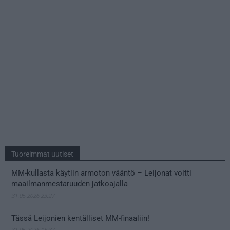
Tuoreimmat uutiset
MM-kullasta käytiin armoton vääntö – Leijonat voitti
maailmanmestaruuden jatkoajalla
31.05.2026 23:27
Tässä Leijonien kentälliset MM-finaaliin!
31.05.2026 18:37