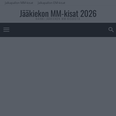
Jalkapallon MM-kisat
Jalkapallon EM-kisat
Jääkiekon MM-kisat 2026
KAIKKI JÄÄKIEKON MM-KISOISTA