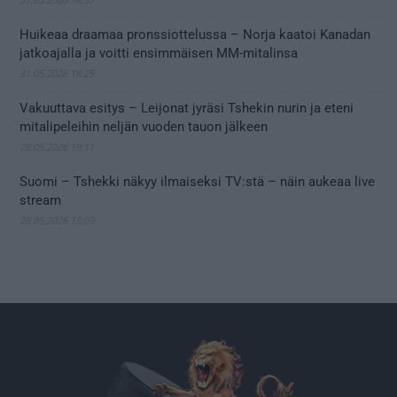
Huikeaa draamaa pronssiottelussa – Norja kaatoi Kanadan
jatkoajalla ja voitti ensimmäisen MM-mitalinsa
31.05.2026 18:25
Vakuuttava esitys – Leijonat jyräsi Tshekin nurin ja eteni
mitalipeleihin neljän vuoden tauon jälkeen
28.05.2026 19:11
Suomi – Tshekki näkyy ilmaiseksi TV:stä – näin aukeaa live
stream
28.05.2026 15:09