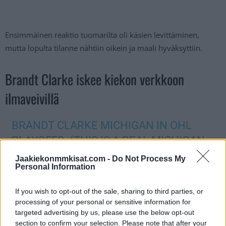
Ensimmäinen reaktio tuomarilta oli käsien levittäminen,
mutta lopulta tilanne nähtiin oikein ja maali hyväksyttiin.
Brandt Clarke iskee kiekon verkkoon
ilmaveivillä
BRANDT CLARKE MICHIGAN IN OHL
PLAYOFFS. (THIS IS A REAL MICHIGAN
TOO)
PIC.TWITTER.COM/VIKM70DDOC
Jaakiekonmmkisat.com -
Do Not Process My
Personal Information
— World Hockey Report (@worldhockeyrpt)
March 31,
If you wish to opt-out of the sale, sharing to third parties, or
2023
processing of your personal or sensitive information for
targeted advertising by us, please use the below opt-out
Jos twiitti ei näy laitteellasi voit katsoa sen suoraan
Twitteristä
.
section to confirm your selection. Please note that after your