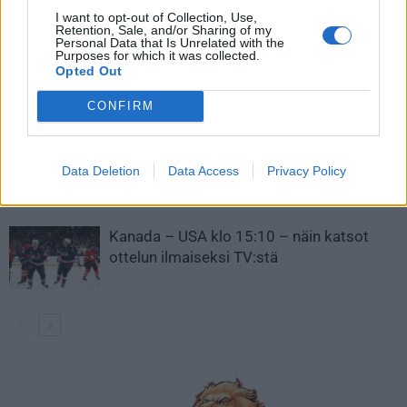
LIITTYVÄT ARTIKKELIT
LISÄÄ TEKIJÄLTÄ
I want to opt-out of Collection, Use,
Retention, Sale, and/or Sharing of my
Personal Data that Is Unrelated with the
Purposes for which it was collected.
Leijonat julkisti ketjut Sveitsi-peliin –
Opted Out
Aleksander Barkov tekee paluun
kaukaloon
CONFIRM
Venäläisveskari sekosi Suomen 2.
divisioonassa – sai samasta tilanteesta
Data Deletion
Data Access
Privacy Policy
50 jäähyminuuttia
Kanada – USA klo 15:10 – näin katsot
ottelun ilmaiseksi TV:stä