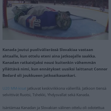
Kanada joutui puolivälierässä Slovakiaa vastaan
ahtaalle, kun ottelu eteni aina jatkoajalle saakka.
Kanadan ratkaisijaksi nousi kuitenkin vähemmän
yllättävä nimi, kun ennätykset uusiksi laittanut Connor
Bedard oli joukkueen jatkoaikasankari.
U20 MM-kisat
jatkuvat keskiviikkona välierillä. Jatkoon tiensä
selvittivät Ruotsi, Tshekki, Yhdysvallat sekä Kanada.
Isäntämaa Kanadan ja Slovakian välinen ottelu oli odotettua