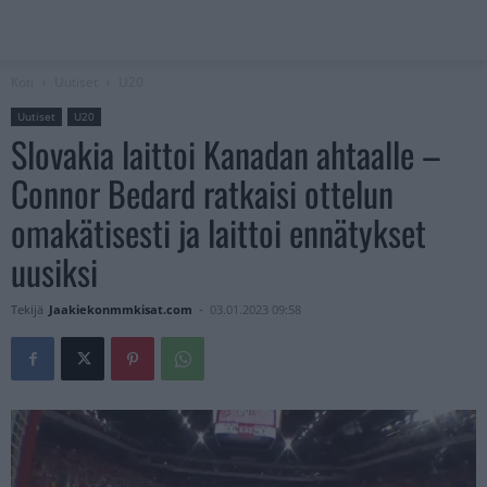
Koti
Uutiset
U20
Uutiset
U20
Slovakia laittoi Kanadan ahtaalle –
Connor Bedard ratkaisi ottelun
omakätisesti ja laittoi ennätykset
uusiksi
Tekijä
Jaakiekonmmkisat.com
-
03.01.2023 09:58