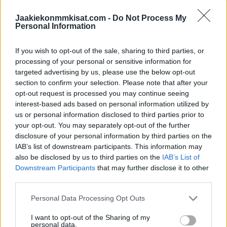
ANIMAL
Jaakiekonmmkisat.com -
Do Not Process My
PIC.TWITTER.COM/EA4LDITB99
Personal Information
— Spittin' Chiclets (@spittinchiclets)
January 3, 2023
If you wish to opt-out of the sale, sharing to third parties, or
processing of your personal or sensitive information for
targeted advertising by us, please use the below opt-out
Jos video ei näy laitteellasi voit katsoa sen suoraan
Twitteristä
.
section to confirm your selection. Please note that after your
opt-out request is processed you may continue seeing
Connor Bedard on iskenyt nyt käynnissä olevissa U20 MM-
interest-based ads based on personal information utilized by
us or personal information disclosed to third parties prior to
kisoissa 21 (8+13) tehopistettä. Tällä saldolla hän nousee
your opt-out. You may separately opt-out of the further
kaikkien aikojen tilastossa viidenneksi eniten pisteitä yhdessä
disclosure of your personal information by third parties on the
turnauksessa iskeneeksi pelaajaksi. Edellä ovat enää Tshekin
IAB’s list of downstream participants. This information may
Robert Reichel
(1990, 21 pistettä),
Raimo Helminen
(1984,
also be disclosed by us to third parties on the
IAB’s List of
24 p.),
Markus Näslund
(1993, 24p.) sekä
Peter Forsberg
Downstream Participants
that may further disclose it to other
third parties.
(1993, 31p.). Tilaston kakkossija on täysin Bedardin
saavutettavissa, mutta kymmenen pistettä ja tilaston
Personal Data Processing Opt Outs
kärkipaikka voi olla Bedardillekin liikaa.
I want to opt-out of the Sharing of my
personal data.