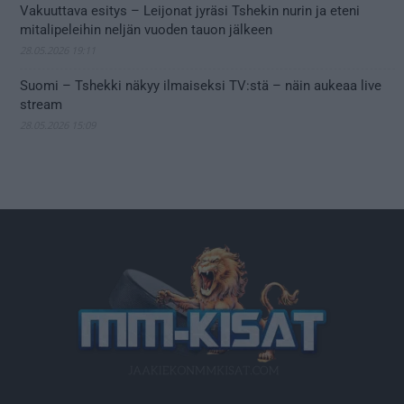
Vakuuttava esitys – Leijonat jyräsi Tshekin nurin ja eteni
mitalipeleihin neljän vuoden tauon jälkeen
28.05.2026 19:11
Suomi – Tshekki näkyy ilmaiseksi TV:stä – näin aukeaa live
stream
28.05.2026 15:09