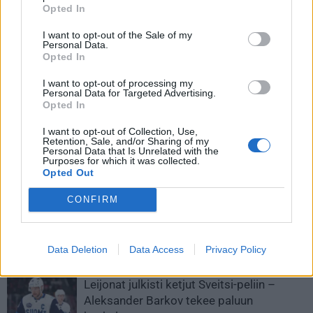
Opted In
I want to opt-out of the Sale of my
Personal Data.
Opted In
I want to opt-out of processing my
Personal Data for Targeted Advertising.
Opted In
Edellinen artikkeli
Seuraava artikkeli
I want to opt-out of Collection, Use,
Expressenin kiekkoasiantuntija
Tämä tilasto ei suomalaisia
Retention, Sale, and/or Sharing of my
Personal Data that Is Unrelated with the
kuittaili heti ottelun jälkeen
mairittele – Tshekin
Purposes for which it was collected.
suomalaisille – ”Istu alas
maalivahdilla sama määrä
Opted Out
pikkuveli”
pisteitä kuin Nuorten Leijonien
pistepörssin voittaneella
CONFIRM
LIITTYVÄT ARTIKKELIT
LISÄÄ TEKIJÄLTÄ
Data Deletion
Data Access
Privacy Policy
Leijonat julkisti ketjut Sveitsi-peliin –
Aleksander Barkov tekee paluun