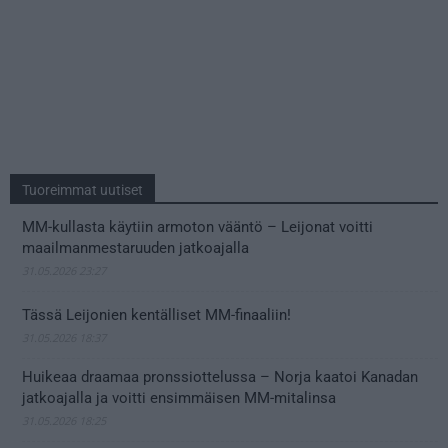
Tuoreimmat uutiset
MM-kullasta käytiin armoton vääntö – Leijonat voitti
maailmanmestaruuden jatkoajalla
31.05.2026 23:27
Tässä Leijonien kentälliset MM-finaaliin!
31.05.2026 18:37
Huikeaa draamaa pronssiottelussa – Norja kaatoi Kanadan
jatkoajalla ja voitti ensimmäisen MM-mitalinsa
31.05.2026 18:25