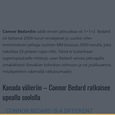
Connor Bedardin
saldo ennen jatkoaikaa oli 1+1=2. Bedard
oli laittanut 2000-luvun ennätykset jo uusiksi ollen
ensimmäinen pelaaja nuorten MM-kisoissa 2000-luvulla, joka
nakuttaa 20 pisteen rajan rikki. Tämä ei kuitenkaan
superlupaukselle riittänyt, vaan Bedard veivasi jatkoajalla
omakätisesti Slovakian kolmikon solmuun ja vei joukkueensa
mitalipeleihin iskemällä ratkaisumaalin.
Kanada välieriin – Connor Bedard ratkaisee
upealla soololla
CONNOR BEDARD IS A DIFFERENT