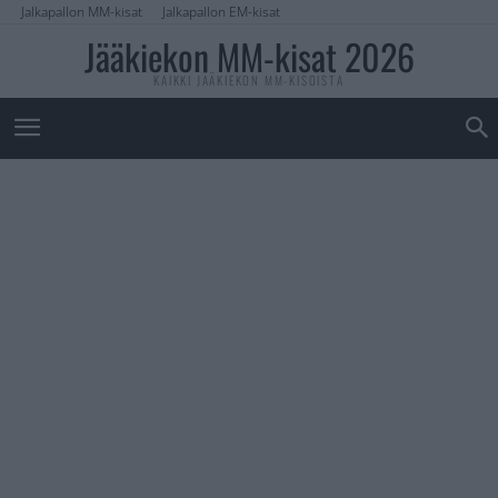
Jalkapallon MM-kisat
Jalkapallon EM-kisat
Jääkiekon MM-kisat 2026
KAIKKI JÄÄKIEKON MM-KISOISTA