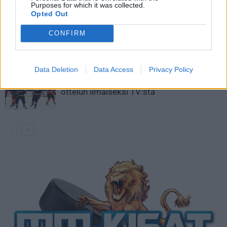
Purposes for which it was collected.
kaukaloon
Opted Out
Venäläisveskari sekosi Suomen 2.
CONFIRM
divisioonassa – sai samasta tilanteesta
50 jäähyminuuttia
Data Deletion
Data Access
Privacy Policy
Kanada – USA klo 15:10 – näin katsot
ottelun ilmaiseksi TV:stä