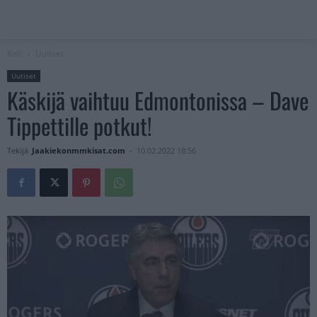
Koti
Uutiset
Uutiset
Käskijä vaihtuu Edmontonissa – Dave
Tippettille potkut!
Tekijä
Jaakiekonmmkisat.com
-
10.02.2022 18:56