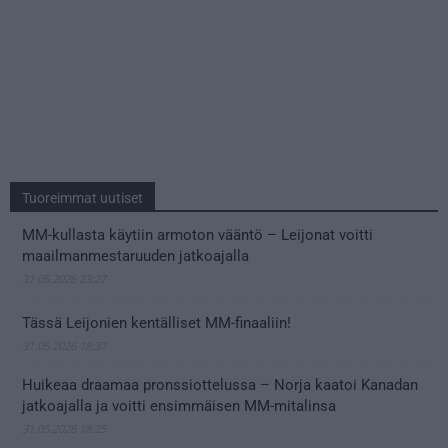
Tuoreimmat uutiset
MM-kullasta käytiin armoton vääntö – Leijonat voitti
maailmanmestaruuden jatkoajalla
31.05.2026 23:27
Tässä Leijonien kentälliset MM-finaaliin!
31.05.2026 18:37
Huikeaa draamaa pronssiottelussa – Norja kaatoi Kanadan
jatkoajalla ja voitti ensimmäisen MM-mitalinsa
31.05.2026 18:25