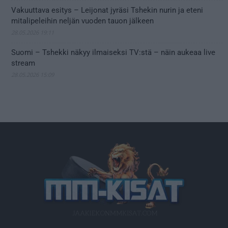
Vakuuttava esitys – Leijonat jyräsi Tshekin nurin ja eteni
mitalipeleihin neljän vuoden tauon jälkeen
28.05.2026 19:11
Suomi – Tshekki näkyy ilmaiseksi TV:stä – näin aukeaa live
stream
28.05.2026 15:09