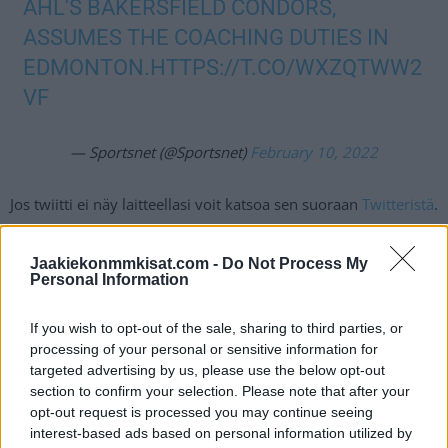
AHL'S BAKERSFIELD CONDORS,
ASSUMES THE COACHING DUTIES IN
EDMONTON.
HTTPS://T.CO/WXZQTWW2
VF
— Sportsnet (@Sportsnet)
February 10, 2022
Jos twiitti ei näy laitteellasi voit katsoa sen suoraan
Twitteristä
.
Oilers on tällä hetkellä Tyynenmeren divisioonassa
Jaakiekonmmkisat.com -
Do Not Process My
Personal Information
viidentenä. Eroa pudotuspelien villi kortti -paikkaan on tällä
hetkellä viisi pistettä. Joukkue onnistui katkaisemaan pitkän
If you wish to opt-out of the sale, sharing to third parties, or
tappioputkensa, jonka jälkeen se äityi neljän ottelun
processing of your personal or sensitive information for
voittoputkeen. Edellisestä kahdeksasta ottelusta Oilers on
targeted advertising by us, please use the below opt-out
onnistunut voittamaan viisi ottelua. Tuloksen ja ilmeen
section to confirm your selection. Please note that after your
paraneminen ei kuitenkaan riittänyt Oilersin johdolle, vaan
opt-out request is processed you may continue seeing
interest-based ads based on personal information utilized by
Tippett vapautettiin tehtävistään.