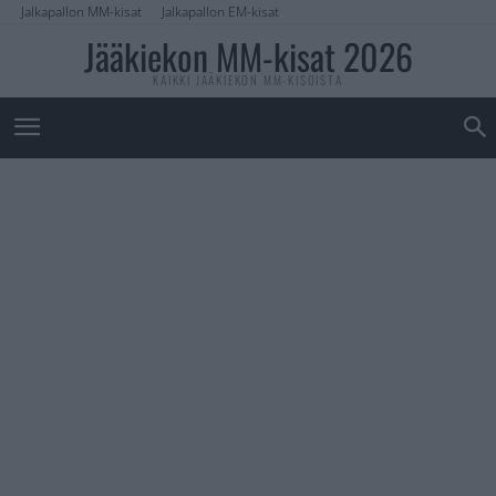
Jalkapallon MM-kisat
Jalkapallon EM-kisat
Jääkiekon MM-kisat 2026
KAIKKI JÄÄKIEKON MM-KISOISTA