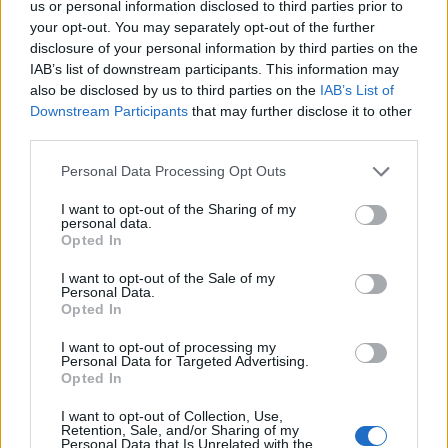
us or personal information disclosed to third parties prior to
your opt-out. You may separately opt-out of the further
disclosure of your personal information by third parties on the
IAB’s list of downstream participants. This information may
also be disclosed by us to third parties on the
IAB’s List of
Downstream Participants
that may further disclose it to other
third parties.
Personal Data Processing Opt Outs
Edellinen artikkeli
Seuraava artikkeli
I want to opt-out of the Sharing of my
personal data.
Valtteri Filppula lähetti terveiset
Torstai ei Pekingissä miesten
Opted In
uransa päättävälle Tuukka
jääkiekossa yllätyksiä tarjonnut
Raskille: ”Ikävä pelata sua
– Pohjois-Amerikan joukkueilta
I want to opt-out of the Sale of my
vastaan”
väkevät avausottelut
Personal Data.
Opted In
I want to opt-out of processing my
Personal Data for Targeted Advertising.
LIITTYVÄT ARTIKKELIT
LISÄÄ TEKIJÄLTÄ
Opted In
Leijonat julkisti ketjut Sveitsi-peliin –
I want to opt-out of Collection, Use,
Retention, Sale, and/or Sharing of my
Aleksander Barkov tekee paluun
Personal Data that Is Unrelated with the