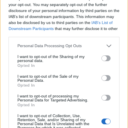
your opt-out. You may separately opt-out of the further
disclosure of your personal information by third parties on the
IAB’s list of downstream participants. This information may
also be disclosed by us to third parties on the
IAB’s List of
Downstream Participants
that may further disclose it to other
third parties.
Personal Data Processing Opt Outs
I want to opt-out of the Sharing of my
Edellinen artikkeli
Seuraava artikkeli
personal data.
Leijonat on rautaa – Sakari
Käskijä vaihtuu Edmontonissa
Opted In
Manninen nautiskeli
– Dave Tippettille potkut!
I want to opt-out of the Sale of my
hattutempun
Personal Data.
Opted In
I want to opt-out of processing my
LIITTYVÄT ARTIKKELIT
LISÄÄ TEKIJÄLTÄ
Personal Data for Targeted Advertising.
Opted In
Leijonat julkisti ketjut Sveitsi-peliin –
I want to opt-out of Collection, Use,
Aleksander Barkov tekee paluun
Retention, Sale, and/or Sharing of my
Personal Data that Is Unrelated with the
kaukaloon
Purposes for which it was collected.