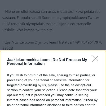
– Hieno on ollut katsoa sun uraa, mutta tosi ikävä pelata sua
vastaan, Filppula sanaili Suomen olympiajoukkueen Twitter-
tilillä terveisiä olympialaisissakin Leijonia edustaneelle
Raskille. Voit katsoa twiitin alta.
https://twitter.com/OlympicTeamFI/status/14917549617970
99523
Jaakiekonmmkisat.com -
Do Not Process My
Jos twiitti ei näy laitteellasi voit katsoa sen suoraan
Twitteristä
.
Personal Information
Rask voitti urallaan Leijonien paidassa pronssia sekä A-
If you wish to opt-out of the sale, sharing to third parties, or
maajoukkueen mukana olympialaisissa että U20 MM-kisoissa
processing of your personal or sensitive information for
Nuorten Leijonien joukkueessa. NHL:stä merkittävimpinä
targeted advertising by us, please use the below opt-out
section to confirm your selection. Please note that after your
palkintoina käteen jäi Stanley Cupin voitto vuonna 2011 sekä
opt-out request is processed you may continue seeing
NHL:n parhaalle maalivahdille myönnettävä Vezina Trophy
interest-based ads based on personal information utilized by
vuodelta 2014.
us or personal information disclosed to third parties prior to