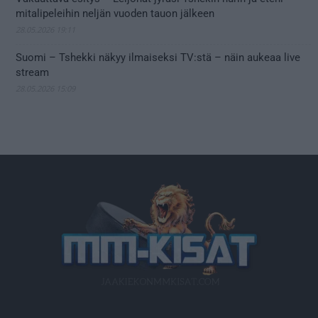
mitalipeleihin neljän vuoden tauon jälkeen
28.05.2026 19:11
Suomi – Tshekki näkyy ilmaiseksi TV:stä – näin aukeaa live
stream
28.05.2026 15:09