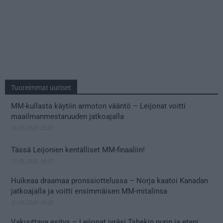
Tuoreimmat uutiset
MM-kullasta käytiin armoton vääntö – Leijonat voitti
maailmanmestaruuden jatkoajalla
31.05.2026 23:27
Tässä Leijonien kentälliset MM-finaaliin!
31.05.2026 18:37
Huikeaa draamaa pronssiottelussa – Norja kaatoi Kanadan
jatkoajalla ja voitti ensimmäisen MM-mitalinsa
31.05.2026 18:25
Vakuuttava esitys – Leijonat jyräsi Tshekin nurin ja eteni