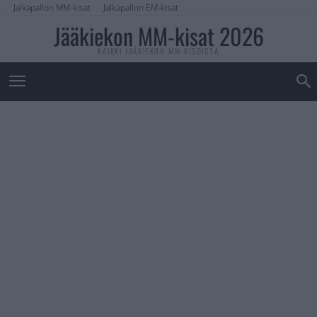
Jalkapallon MM-kisat
Jalkapallon EM-kisat
Jääkiekon MM-kisat 2026
KAIKKI JÄÄKIEKON MM-KISOISTA