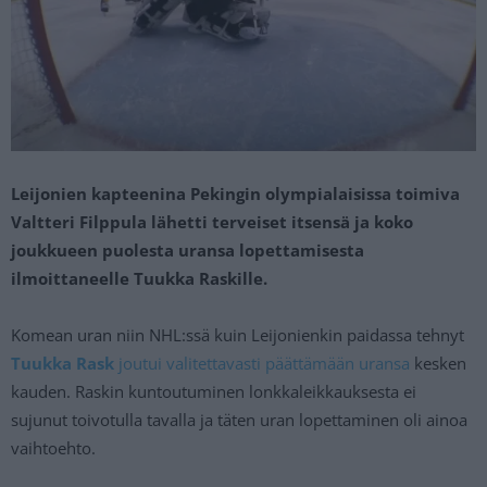
Leijonien kapteenina Pekingin olympialaisissa toimiva
Valtteri Filppula lähetti terveiset itsensä ja koko
joukkueen puolesta uransa lopettamisesta
ilmoittaneelle Tuukka Raskille.
Komean uran niin NHL:ssä kuin Leijonienkin paidassa tehnyt
Tuukka Rask
joutui valitettavasti päättämään uransa
kesken
kauden. Raskin kuntoutuminen lonkkaleikkauksesta ei
sujunut toivotulla tavalla ja täten uran lopettaminen oli ainoa
vaihtoehto.