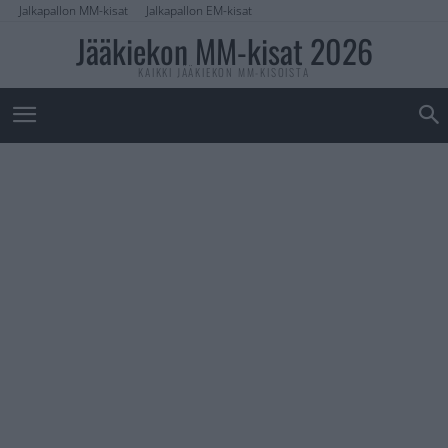
Jalkapallon MM-kisat
Jalkapallon EM-kisat
Jääkiekon MM-kisat 2026
KAIKKI JÄÄKIEKON MM-KISOISTA