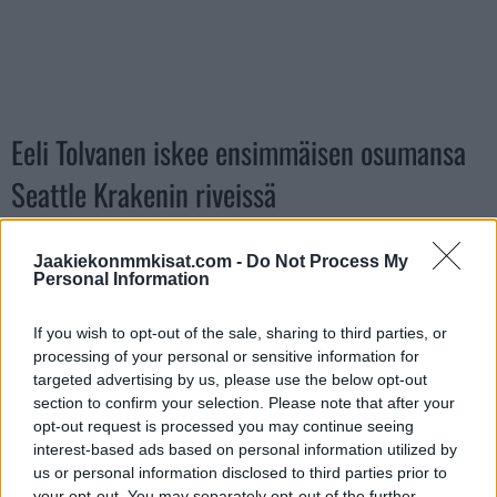
Eeli Tolvanen iskee ensimmäisen osumansa
Seattle Krakenin riveissä
https://twitter.com/ViaplayUrheilu/status/160981466585670
Jaakiekonmmkisat.com -
Do Not Process My
Personal Information
0416
If you wish to opt-out of the sale, sharing to third parties, or
Jos twiitti ei näy laitteellasi voit katsoa sen suoraan
Twitteristä
.
processing of your personal or sensitive information for
targeted advertising by us, please use the below opt-out
Lue myös:
U20 MM-kisoissa puolivälieränä Suomi – Ruotsi –
section to confirm your selection. Please note that after your
näin katsot ottelun televisiosta!
opt-out request is processed you may continue seeing
interest-based ads based on personal information utilized by
us or personal information disclosed to third parties prior to
your opt-out. You may separately opt-out of the further