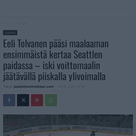
Koti
Uutiset
Uutiset
Eeli Tolvanen pääsi maalaaman
ensimmäistä kertaa Seattlen
paidassa – iski voittomaalin
jäätävällä piiskalla ylivoimalla
Tekijä
Jaakiekonmmkisat.com
-
02.01.2023 10:18