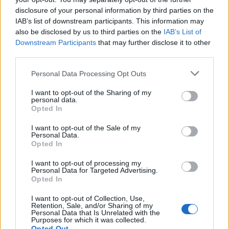
disclosure of your personal information by third parties on the
IAB’s list of downstream participants. This information may
also be disclosed by us to third parties on the
IAB’s List of
Downstream Participants
that may further disclose it to other
third parties.
Personal Data Processing Opt Outs
Edellinen artikkeli
Seuraava artikkeli
U20 MM-kisoissa puolivälieränä
Suomi hallinnut
I want to opt-out of the Sharing of my
Suomi – Ruotsi – näin katsot
pudotuspelikohtaamisia
personal data.
Opted In
ottelun televisiosta!
Ruotsia vastaan – kuinka käy
tänään?
I want to opt-out of the Sale of my
Personal Data.
Opted In
LIITTYVÄT ARTIKKELIT
LISÄÄ TEKIJÄLTÄ
I want to opt-out of processing my
Personal Data for Targeted Advertising.
Opted In
Leijonat julkisti ketjut Sveitsi-peliin –
Aleksander Barkov tekee paluun
I want to opt-out of Collection, Use,
Retention, Sale, and/or Sharing of my
kaukaloon
Personal Data that Is Unrelated with the
Purposes for which it was collected.
Opted Out