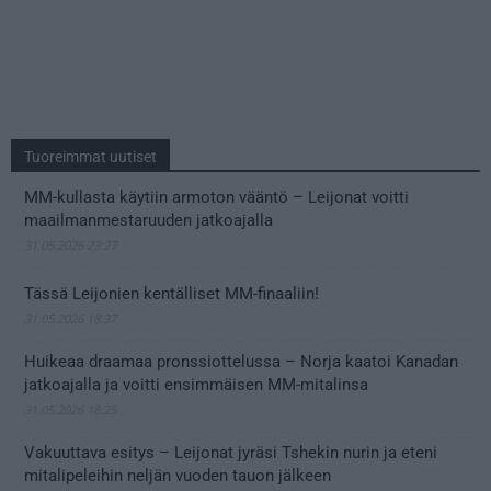
Tuoreimmat uutiset
MM-kullasta käytiin armoton vääntö – Leijonat voitti
maailmanmestaruuden jatkoajalla
31.05.2026 23:27
Tässä Leijonien kentälliset MM-finaaliin!
31.05.2026 18:37
Huikeaa draamaa pronssiottelussa – Norja kaatoi Kanadan
jatkoajalla ja voitti ensimmäisen MM-mitalinsa
31.05.2026 18:25
Vakuuttava esitys – Leijonat jyräsi Tshekin nurin ja eteni
mitalipeleihin neljän vuoden tauon jälkeen