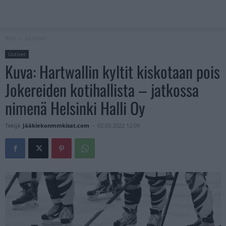
Koti
Uutiset
Uutiset
Kuva: Hartwallin kyltit kiskotaan pois
Jokereiden kotihallista – jatkossa
nimenä Helsinki Halli Oy
Tekijä
Jääkiekonmmkisat.com
-
02.03.2022 12:09