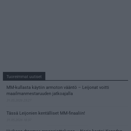
Tuoreimmat uutiset
MM-kullasta käytiin armoton vääntö – Leijonat voitti
maailmanmestaruuden jatkoajalla
31.05.2026 23:27
Tässä Leijonien kentälliset MM-finaaliin!
31.05.2026 18:37