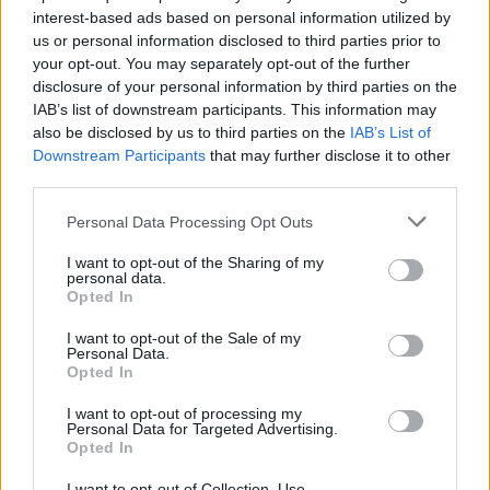
interest-based ads based on personal information utilized by
PIC.TWITTER.COM/HAHLHF94SR
us or personal information disclosed to third parties prior to
your opt-out. You may separately opt-out of the further
— Yle Urheilu (@yleurheilu)
March 2, 2022
disclosure of your personal information by third parties on the
IAB’s list of downstream participants. This information may
also be disclosed by us to third parties on the
IAB’s List of
Downstream Participants
that may further disclose it to other
third parties.
Personal Data Processing Opt Outs
I want to opt-out of the Sharing of my
personal data.
Opted In
Edellinen artikkeli
Seuraava artikkeli
I want to opt-out of the Sale of my
Patrik Laine veivasi upean
Maalivahti Lukas Dostal vietti
Personal Data.
maalin – huima vire jatkuu
unelmailtaa – 50 torjuntaa ja
Opted In
maali vastustajan verkkoon
I want to opt-out of processing my
Personal Data for Targeted Advertising.
Opted In
LIITTYVÄT ARTIKKELIT
LISÄÄ TEKIJÄLTÄ
I want to opt-out of Collection, Use,