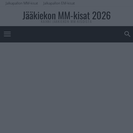
Jalkapallon MM-kisat
Jalkapallon EM-kisat
Jääkiekon MM-kisat 2026
KAIKKI JÄÄKIEKON MM-KISOISTA