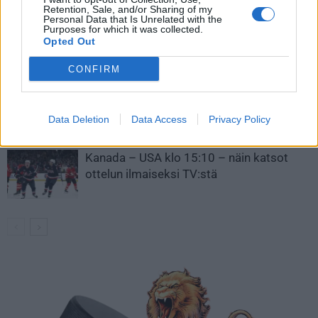
Retention, Sale, and/or Sharing of my
Personal Data that Is Unrelated with the
Leijonat julkisti ketjut Sveitsi-peliin –
Purposes for which it was collected.
Aleksander Barkov tekee paluun
Opted Out
kaukaloon
CONFIRM
Venäläisveskari sekosi Suomen 2.
divisioonassa – sai samasta tilanteesta
Data Deletion
Data Access
Privacy Policy
50 jäähyminuuttia
Kanada – USA klo 15:10 – näin katsot
ottelun ilmaiseksi TV:stä