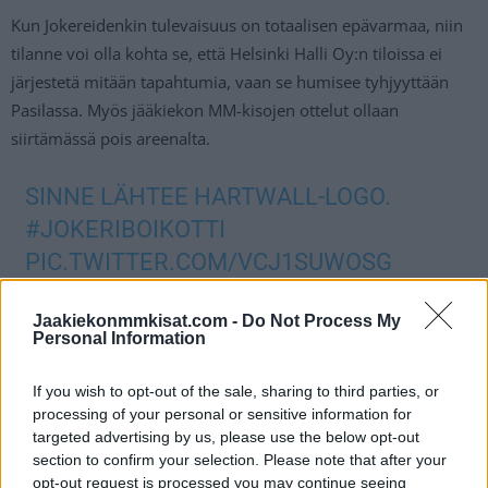
Kun Jokereidenkin tulevaisuus on totaalisen epävarmaa, niin
tilanne voi olla kohta se, että Helsinki Halli Oy:n tiloissa ei
järjestetä mitään tapahtumia, vaan se humisee tyhjyyttään
Pasilassa. Myös jääkiekon MM-kisojen ottelut ollaan
siirtämässä pois areenalta.
SINNE LÄHTEE HARTWALL-LOGO.
#JOKERIBOIKOTTI
PIC.TWITTER.COM/VCJ1SUWOSG
— Toni Pakarinen (@tonipaka)
March 2, 2022
Jaakiekonmmkisat.com -
Do Not Process My
Personal Information
HARTWALL ARENAN NIMIKYLTIT
If you wish to opt-out of the sale, sharing to third parties, or
OTETTIIN POIS HELSINGIN AREENASTA
processing of your personal or sensitive information for
targeted advertising by us, please use the below opt-out
– KATSO VIDEO HISTORIALLISESTA
section to confirm your selection. Please note that after your
HETKESTÄ:
opt-out request is processed you may continue seeing