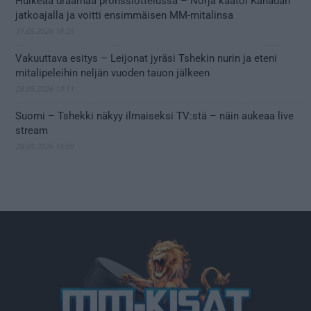
Huikeaa draamaa pronssiottelussa – Norja kaatoi Kanadan
jatkoajalla ja voitti ensimmäisen MM-mitalinsa
31.05.2026 18:25
Vakuuttava esitys – Leijonat jyräsi Tshekin nurin ja eteni
mitalipeleihin neljän vuoden tauon jälkeen
28.05.2026 19:11
Suomi – Tshekki näkyy ilmaiseksi TV:stä – näin aukeaa live
stream
28.05.2026 15:09