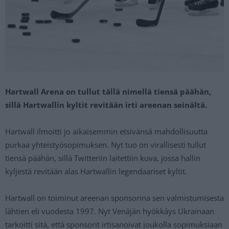
Hartwall Arena on tullut tällä nimellä tiensä päähän,
sillä Hartwallin kyltit revitään irti areenan seinältä.
Hartwall ilmoitti jo aikaisemmin etsivänsä mahdollisuutta
purkaa yhteistyösopimuksen. Nyt tuo on virallisesti tullut
tiensä päähän, sillä Twitteriin laitettiin kuva, jossa hallin
kyljestä revitään alas Hartwallin legendaariset kyltit.
Hartwall on toiminut areenan sponsorina sen valmistumisesta
lähtien eli vuodesta 1997. Nyt Venäjän hyökkäys Ukrainaan
tarkoitti sitä, että sponsorit irtisanoivat joukolla sopimuksiaan