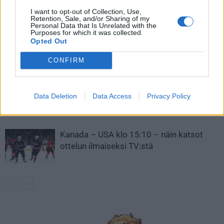
I want to opt-out of Collection, Use,
LIITTYVÄT ARTIKKELIT
LISÄÄ TEKIJÄLTÄ
Retention, Sale, and/or Sharing of my
Personal Data that Is Unrelated with the
Purposes for which it was collected.
Leijonat julkisti ketjut Sveitsi-peliin –
Opted Out
Aleksander Barkov tekee paluun
kaukaloon
CONFIRM
Venäläisveskari sekosi Suomen 2.
Data Deletion
Data Access
Privacy Policy
divisioonassa – sai samasta tilanteesta
50 jäähyminuuttia
Kanada – USA klo 15:10 – näin katsot
ottelun ilmaiseksi TV:stä