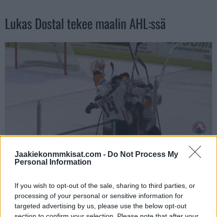
Lukas Dostal tekee maalin AHL:ssä
Jaakiekonmmkisat.com -
Do Not Process My
Personal Information
Jos video ei näy laitteellasi voit katsoa sen suoraan
If you wish to opt-out of the sale, sharing to third parties, or
Youtubesta
.
processing of your personal or sensitive information for
targeted advertising by us, please use the below opt-out
Dostalin tekemä maali oli AHL-historian 16:s maalivahdin
section to confirm your selection. Please note that after your