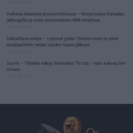
31.05.2026 18:37
Huikeaa draamaa pronssiottelussa – Norja kaatoi Kanadan
jatkoajalla ja voitti ensimmäisen MM-mitalinsa
31.05.2026 18:25
Vakuuttava esitys – Leijonat jyräsi Tshekin nurin ja eteni
mitalipeleihin neljän vuoden tauon jälkeen
28.05.2026 19:11
Suomi – Tshekki näkyy ilmaiseksi TV:stä – näin aukeaa live
stream
28.05.2026 15:09