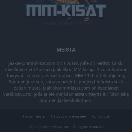
MEISTÄ
Jaakiekonmmkisat.com on sivusto, jolle on kerätty kaikki
oleellinen tieto koskien Jääkiekon MM-kisoja. Sivustoltamme
löytyvät Leijonat-aiheiset uutiset, MM 2026 otteluohjelma,
Suomen joukkue, kattava paketti lippujen hinnoista sekä
paljon muuta. Jaakiekonmmkisat.com on itsenäinen
verkkosivusto, jolla ei ole minkäänlaista yhteyttä IIHF:ään eikä
Suomen Jääkiekkoliittoon.
Tietoa meistä
Tietosuoja ja evästeet
Contact Us
© Jaakiekonmmkisat.com - All rights reserved