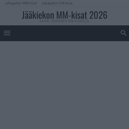
Jalkapallon MM-kisat
Jalkapallon EM-kisat
Jääkiekon MM-kisat 2026
KAIKKI JÄÄKIEKON MM-KISOISTA