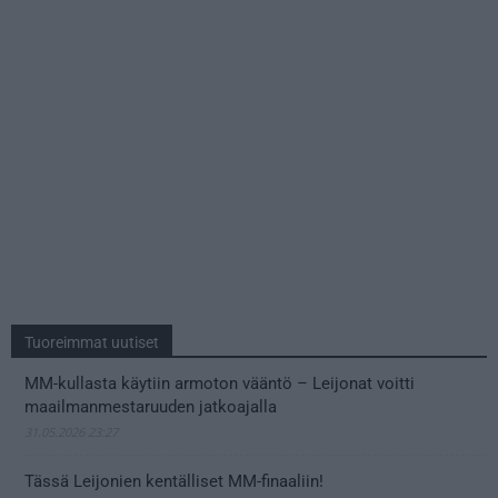
Tuoreimmat uutiset
MM-kullasta käytiin armoton vääntö – Leijonat voitti
maailmanmestaruuden jatkoajalla
31.05.2026 23:27
Tässä Leijonien kentälliset MM-finaaliin!