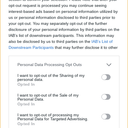
opt-out request is processed you may continue seeing
tekemä osuma. Tshekkimaalivahti
debytoi
NHL:ssä
interest-based ads based on personal information utilized by
tammikuussa. Nuorukaisen NHL-debyytti meni myös nappiin,
us or personal information disclosed to third parties prior to
sillä vahti torjui heti avausottelussaan voiton ja pääsi ottelun
your opt-out. You may separately opt-out of the further
tähdistöön.
disclosure of your personal information by third parties on the
IAB’s list of downstream participants. This information may
also be disclosed by us to third parties on the
IAB’s List of
Downstream Participants
that may further disclose it to other
third parties.
Personal Data Processing Opt Outs
I want to opt-out of the Sharing of my
personal data.
Opted In
Edellinen artikkeli
Seuraava artikkeli
I want to opt-out of the Sale of my
Kuva: Hartwallin kyltit
Henrik Haapala tekee tänään
Personal Data.
kiskotaan pois Jokereiden
Ilves-debyyttinsä Rauman
Opted In
kotihallista – jatkossa nimenä
Lukkoa vastaan
I want to opt-out of processing my
Helsinki Halli Oy
Personal Data for Targeted Advertising.
Opted In