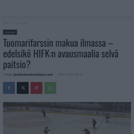
Koti
Uutiset
Uutiset
Tuomarifarssin makua ilmassa –
edelsikö HIFK:n avausmaalia selvä
paitsio?
Tekijä
Jaakiekonmmkisat.com
-
24.01.2023 20:12