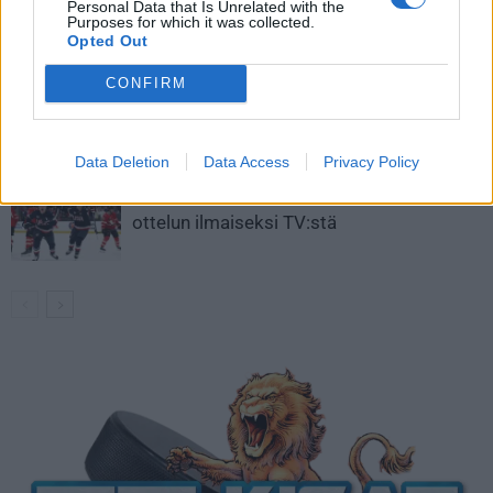
Personal Data that Is Unrelated with the
Aleksander Barkov tekee paluun
Purposes for which it was collected.
kaukaloon
Opted Out
CONFIRM
Venäläisveskari sekosi Suomen 2.
divisioonassa – sai samasta tilanteesta
50 jäähyminuuttia
Data Deletion
Data Access
Privacy Policy
Kanada – USA klo 15:10 – näin katsot
ottelun ilmaiseksi TV:stä