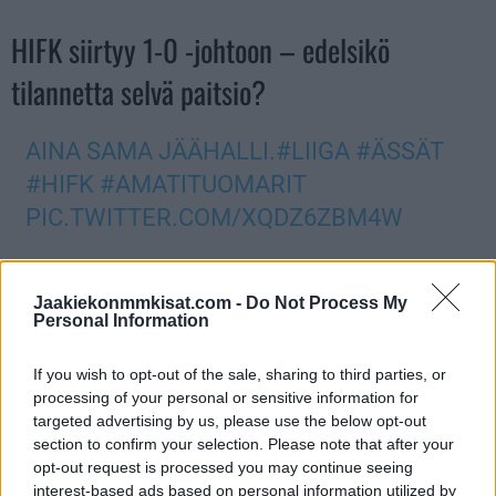
HIFK siirtyy 1-0 -johtoon – edelsikö
tilannetta selvä paitsio?
AINA SAMA JÄÄHALLI.
#LIIGA
#ÄSSÄT
#HIFK
#AMATITUOMARIT
PIC.TWITTER.COM/XQDZ6ZBM4W
— Mika (@kozkiii)
January 24, 2023
Jaakiekonmmkisat.com -
Do Not Process My
Personal Information
Jos twiitti ei näy laitteellasi voit katsoa sen suoraan
Twitteristä
.
If you wish to opt-out of the sale, sharing to third parties, or
IFK:n toisen osuman avauserässä iski
Joonas Nättinen
, joka
processing of your personal or sensitive information for
pääsi iskemään
komean osuman
Roni Hirvosen
oivasta
targeted advertising by us, please use the below opt-out
section to confirm your selection. Please note that after your
esityöstä. HIFK on ennen tiistain ottelua Liigan kuntopuntarilla
opt-out request is processed you may continue seeing
niin viiden kuin kymmenenkin ottelun otannalla koko sarjan
interest-based ads based on personal information utilized by