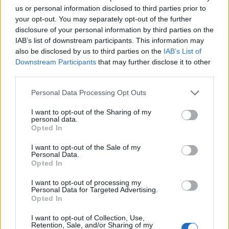
kuumimpia joukkueita.
us or personal information disclosed to third parties prior to
your opt-out. You may separately opt-out of the further
disclosure of your personal information by third parties on the
IAB’s list of downstream participants. This information may
also be disclosed by us to third parties on the
IAB’s List of
Downstream Participants
that may further disclose it to other
third parties.
Personal Data Processing Opt Outs
I want to opt-out of the Sharing of my
Edellinen artikkeli
Seuraava artikkeli
personal data.
Jokereiden tilanteessa jälleen
Juuso Välimäelle NHL-uran
Opted In
käännös – hakemusta
ensimmäinen ulosajo – huitoi
I want to opt-out of the Sale of my
Mestikseen ei käsitelty
rumasti itsensä suihkun
Personal Data.
puolelle
Opted In
I want to opt-out of processing my
Personal Data for Targeted Advertising.
LIITTYVÄT ARTIKKELIT
LISÄÄ TEKIJÄLTÄ
Opted In
I want to opt-out of Collection, Use,
Leijonat julkisti ketjut Sveitsi-peliin –
Retention, Sale, and/or Sharing of my