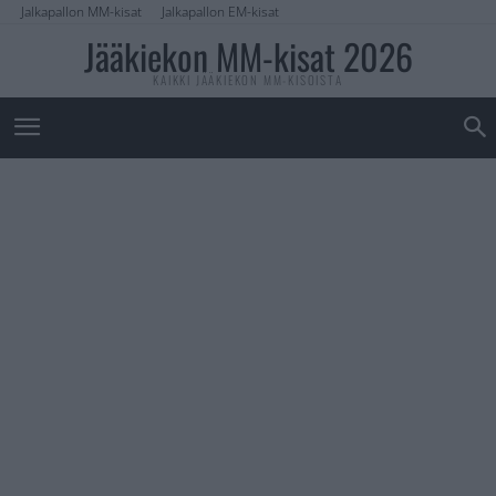
Jalkapallon MM-kisat
Jalkapallon EM-kisat
Jääkiekon MM-kisat 2026
KAIKKI JÄÄKIEKON MM-KISOISTA