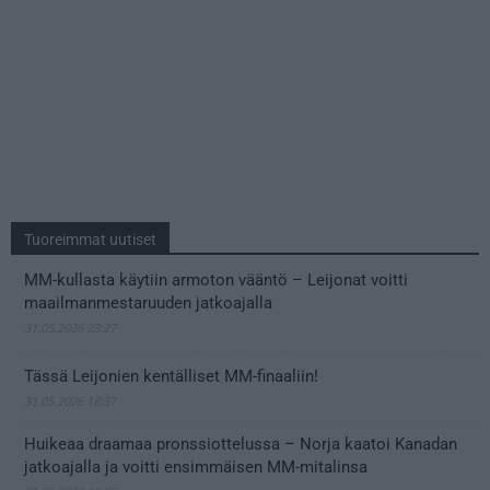
Tuoreimmat uutiset
MM-kullasta käytiin armoton vääntö – Leijonat voitti
maailmanmestaruuden jatkoajalla
31.05.2026 23:27
Tässä Leijonien kentälliset MM-finaaliin!
31.05.2026 18:37
Huikeaa draamaa pronssiottelussa – Norja kaatoi Kanadan
jatkoajalla ja voitti ensimmäisen MM-mitalinsa