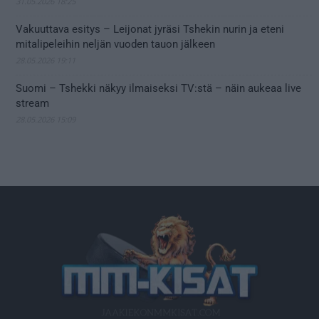
31.05.2026 18:25
Vakuuttava esitys – Leijonat jyräsi Tshekin nurin ja eteni
mitalipeleihin neljän vuoden tauon jälkeen
28.05.2026 19:11
Suomi – Tshekki näkyy ilmaiseksi TV:stä – näin aukeaa live
stream
28.05.2026 15:09