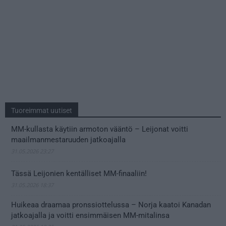
Tuoreimmat uutiset
MM-kullasta käytiin armoton vääntö – Leijonat voitti
maailmanmestaruuden jatkoajalla
31.05.2026 23:27
Tässä Leijonien kentälliset MM-finaaliin!
31.05.2026 18:37
Huikeaa draamaa pronssiottelussa – Norja kaatoi Kanadan
jatkoajalla ja voitti ensimmäisen MM-mitalinsa