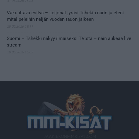
31.05.2026 18:25
Vakuuttava esitys – Leijonat jyräsi Tshekin nurin ja eteni
mitalipeleihin neljän vuoden tauon jälkeen
28.05.2026 19:11
Suomi – Tshekki näkyy ilmaiseksi TV:stä – näin aukeaa live
stream
28.05.2026 15:09