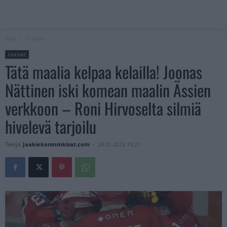
Koti
Uutiset
Uutiset
Tätä maalia kelpaa kelailla! Joonas
Nättinen iski komean maalin Ässien
verkkoon – Roni Hirvoselta silmiä
hivelevä tarjoilu
Tekijä
Jaakiekonmmkisat.com
-
24.01.2023 19:21