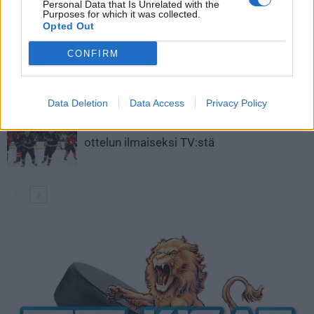
Personal Data that Is Unrelated with the
Aleksander Barkov tekee paluun
Purposes for which it was collected.
kaukaloon
Opted Out
CONFIRM
Venäläisveskari sekosi Suomen 2.
divisioonassa – sai samasta tilanteesta
50 jäähyminuuttia
Data Deletion
Data Access
Privacy Policy
Kanada – USA klo 15:10 – näin katsot
ottelun ilmaiseksi TV:stä