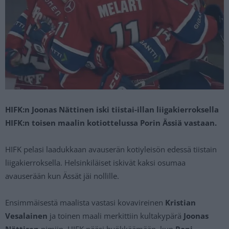
HIFK:n Joonas Nättinen iski tiistai-illan liigakierroksella
HIFK:n toisen maalin kotiottelussa Porin Ässiä vastaan.
HIFK pelasi laadukkaan avauserän kotiyleisön edessä tiistain
liigakierroksella. Helsinkiläiset iskivät kaksi osumaa
avauserään kun Ässät jäi nollille.
Ensimmäisestä maalista vastasi kovavireinen
Kristian
Vesalainen
ja toinen maali merkittiin kultakypärä
Joonas
Nättisen
nimiin. HIFK pääsi hyökkäämään, kun
Roni