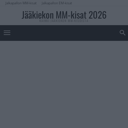
Jalkapallon MM-kisat
Jalkapallon EM-kisat
Jääkiekon MM-kisat 2026
KAIKKI JÄÄKIEKON MM-KISOISTA