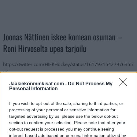
Joonas Nättinen iskee komean osuman –
Roni Hirvoselta upea tarjoilu
https://twitter.com/HIFKHockey/status/16179315427976355
86
Jaakiekonmmkisat.com -
Do Not Process My
Jos twiitti ei näy laitteellasi voit katsoa sen suoraan
Twitteristä
.
Personal Information
Lue myös:
Video ei herkille! Yli 1000 ottelun NHL-konkari
If you wish to opt-out of the sale, sharing to third parties, or
processing of your personal or sensitive information for
hyökkäsi kahden vastustajan kimppuun
targeted advertising by us, please use the below opt-out
puoliammattilaissarjassa – kerännyt hurjan määrän
section to confirm your selection. Please note that after your
jäähyminuutteja
opt-out request is processed you may continue seeing
interest-based ads based on personal information utilized by