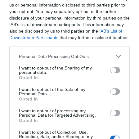
us or personal information disclosed to third parties prior to
your opt-out. You may separately opt-out of the further
disclosure of your personal information by third parties on the
IAB’s list of downstream participants. This information may
also be disclosed by us to third parties on the
IAB’s List of
Downstream Participants
that may further disclose it to other
third parties.
Personal Data Processing Opt Outs
Edellinen artikkeli
Seuraava artikkeli
Video ei herkille! Yli 1000
Jokereiden tilanteessa jälleen
I want to opt-out of the Sharing of my
ottelun NHL-konkari hyökkäsi
käännös – hakemusta
personal data.
kahden vastustajan kimppuun
Mestikseen ei käsitelty
Opted In
puoliammattilaissarjassa –
I want to opt-out of the Sale of my
kerännyt hurjan määrän
Personal Data.
jäähyminuutteja
Opted In
I want to opt-out of processing my
Personal Data for Targeted Advertising.
LIITTYVÄT ARTIKKELIT
LISÄÄ TEKIJÄLTÄ
Opted In
I want to opt-out of Collection, Use,
Leijonat julkisti ketjut Sveitsi-peliin –
Retention, Sale, and/or Sharing of my