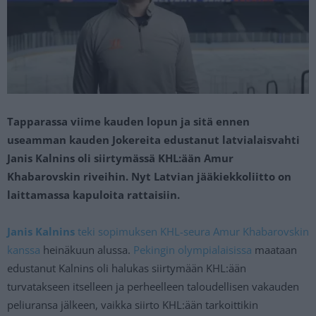
Tapparassa viime kauden lopun ja sitä ennen
useamman kauden Jokereita edustanut latvialaisvahti
Janis Kalnins oli siirtymässä KHL:ään Amur
Khabarovskin riveihin. Nyt Latvian jääkiekkoliitto on
laittamassa kapuloita rattaisiin.
Janis Kalnins
teki sopimuksen KHL-seura Amur Khabarovskin
kanssa
heinäkuun alussa.
Pekingin olympialaisissa
maataan
edustanut Kalnins oli halukas siirtymään KHL:ään
turvatakseen itselleen ja perheelleen taloudellisen vakauden
peliuransa jälkeen, vaikka siirto KHL:ään tarkoittikin