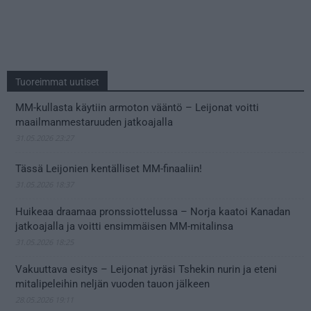
Tuoreimmat uutiset
MM-kullasta käytiin armoton vääntö – Leijonat voitti
maailmanmestaruuden jatkoajalla
31.05.2026 23:27
Tässä Leijonien kentälliset MM-finaaliin!
31.05.2026 18:37
Huikeaa draamaa pronssiottelussa – Norja kaatoi Kanadan
jatkoajalla ja voitti ensimmäisen MM-mitalinsa
31.05.2026 18:25
Vakuuttava esitys – Leijonat jyräsi Tshekin nurin ja eteni
mitalipeleihin neljän vuoden tauon jälkeen
28.05.2026 19:11