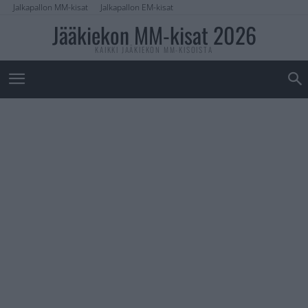
Jalkapallon MM-kisat
Jalkapallon EM-kisat
Jääkiekon MM-kisat 2026
KAIKKI JÄÄKIEKON MM-KISOISTA