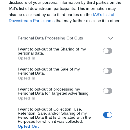
disclosure of your personal information by third parties on the
IAB’s list of downstream participants. This information may
also be disclosed by us to third parties on the
IAB’s List of
Downstream Participants
that may further disclose it to other
third parties.
Personal Data Processing Opt Outs
Edellinen artikkeli
Seuraava artikkeli
I want to opt-out of the Sharing of my
Pekka Rinne Nuorten Leijonien
Nuoret Leijonat nappasi voiton
personal data.
maalivahtivalmentajaksi
harjoitusottelussa Sveitsiä
Opted In
vastaan – ykkösketju liekeissä
I want to opt-out of the Sale of my
Personal Data.
Opted In
LIITTYVÄT ARTIKKELIT
LISÄÄ TEKIJÄLTÄ
I want to opt-out of processing my
Personal Data for Targeted Advertising.
Leijonat julkisti ketjut Sveitsi-peliin –
Opted In
Aleksander Barkov tekee paluun
I want to opt-out of Collection, Use,
kaukaloon
Retention, Sale, and/or Sharing of my
Personal Data that Is Unrelated with the
Purposes for which it was collected.
Venäläisveskari sekosi Suomen 2.
Opted Out