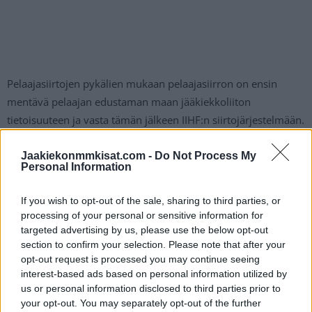
Pelaajasiirtojen pykälien mukaan pelaajasiirron on ensin
mentävä pelaajan edustaman maan jääkiekkoliiton
tietoisuuteen ja vasta tämän jälkeen IIHF:n siirtojärjestelmään.
– Hylkäsimme siirtopyynnön välittömästi, Latvian
Jaakiekonmmkisat.com -
Do Not Process My
Personal Information
jääkiekkoliiton pääsihteeri
Roberts Pluzes
kertoi.
If you wish to opt-out of the sale, sharing to third parties, or
Latvian urheilulaki kieltää maan pelaajia pelaamasta missään
processing of your personal or sensitive information for
venäläisessä sarjassa. Tällaisesta tilanteesta, kun maan
targeted advertising by us, please use the below opt-out
section to confirm your selection. Please note that after your
jääkiekkoliitto kieltää pelaajaa siirtymästä johonkin seuraan
opt-out request is processed you may continue seeing
tai sarjaan, ei ole ennakkotapauksia.
interest-based ads based on personal information utilized by
us or personal information disclosed to third parties prior to
your opt-out. You may separately opt-out of the further