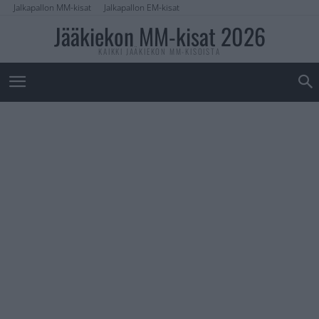
Jalkapallon MM-kisat
Jalkapallon EM-kisat
Jääkiekon MM-kisat 2026
KAIKKI JÄÄKIEKON MM-KISOISTA