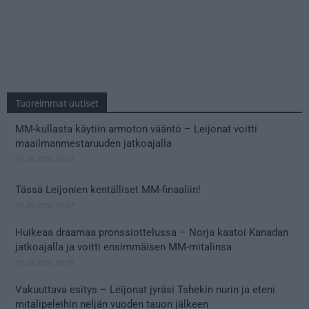
Tuoreimmat uutiset
MM-kullasta käytiin armoton vääntö – Leijonat voitti
maailmanmestaruuden jatkoajalla
31.05.2026 23:27
Tässä Leijonien kentälliset MM-finaaliin!
31.05.2026 18:37
Huikeaa draamaa pronssiottelussa – Norja kaatoi Kanadan
jatkoajalla ja voitti ensimmäisen MM-mitalinsa
31.05.2026 18:25
Vakuuttava esitys – Leijonat jyräsi Tshekin nurin ja eteni
mitalipeleihin neljän vuoden tauon jälkeen