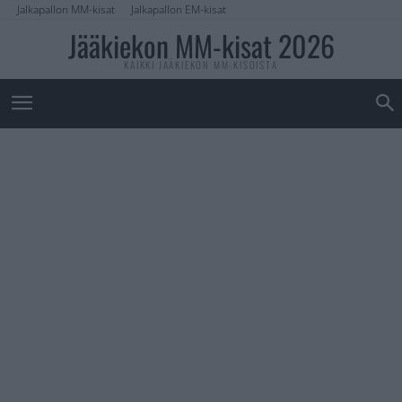
Jalkapallon MM-kisat
Jalkapallon EM-kisat
Jääkiekon MM-kisat 2026
KAIKKI JÄÄKIEKON MM-KISOISTA