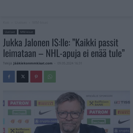
Koti
Uutiset
MM-kisat
Uutiset
MM-kisat
Jukka Jalonen IS:lle: ”Kaikki passit
leimataan – NHL-apuja ei enää tule”
Tekijä
Jääkiekonmmkisat.com
-
09.05.2024 16:31