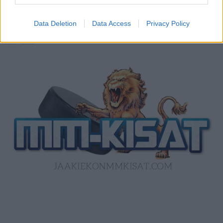
Norja kaatoi Kanadan jatkoajalla ja voitti
ensimmäisen MM-mitalinsa
Data Deletion
Data Access
Privacy Policy