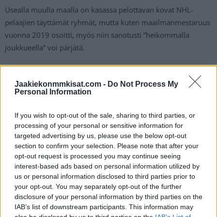
Usealla muulla maalla on kasassa pelottavan kovat NHL-
pelaajien täyttämät ryhmät, mutta kuten maailmanmestaruus
vuonna 2019 osoitti, myös niin sanotusti ”heikommalla
joukkueella” voi pärjätä.
Ensimmäinen testi Leijonille on luvassa perjantaina, kun
Jaakiekonmmkisat.com -
Do Not Process My
Suomi avaa kisaurakkansa Prahassa isäntämaa Tshekkiä
Personal Information
vastaan.
If you wish to opt-out of the sale, sharing to third parties, or
Tsekkaa myös:
MM 2024: Tshekki – Suomi – näin katsot
processing of your personal or sensitive information for
ottelun TV:stä
targeted advertising by us, please use the below opt-out
section to confirm your selection. Please note that after your
opt-out request is processed you may continue seeing
interest-based ads based on personal information utilized by
us or personal information disclosed to third parties prior to
your opt-out. You may separately opt-out of the further
disclosure of your personal information by third parties on the
IAB’s list of downstream participants. This information may
also be disclosed by us to third parties on the
IAB’s List of