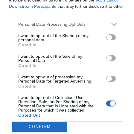
Downstream Participants
that may further disclose it to other
third parties.
Edellinen artikkeli
Seuraava artikkeli
MM 2024: Tshekki – Suomi –
Leijonien kapteenisto julkaistiin
Personal Data Processing Opt Outs
näin katsot ottelun TV:stä
– tämän kolmikon johdolla
turnaukseen
I want to opt-out of the Sharing of my
personal data.
Opted In
LIITTYVÄT ARTIKKELIT
LISÄÄ TEKIJÄLTÄ
I want to opt-out of the Sale of my
Personal Data.
Opted In
MM-kullasta käytiin armoton vääntö –
Leijonat voitti maailmanmestaruuden
I want to opt-out of processing my
Personal Data for Targeted Advertising.
jatkoajalla
Opted In
I want to opt-out of Collection, Use,
Tässä Leijonien kentälliset MM-finaaliin!
Retention, Sale, and/or Sharing of my
Personal Data that Is Unrelated with the
Purposes for which it was collected.
Opted Out
CONFIRM
Huikeaa draamaa pronssiottelussa –