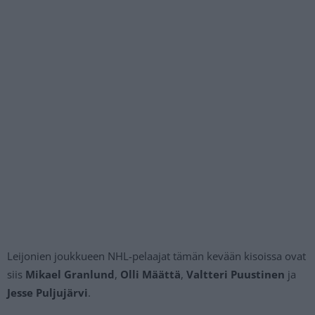
Leijonien joukkueen NHL-pelaajat tämän kevään kisoissa ovat
siis
Mikael Granlund
,
Olli Määttä
,
Valtteri Puustinen
ja
Jesse Puljujärvi
.