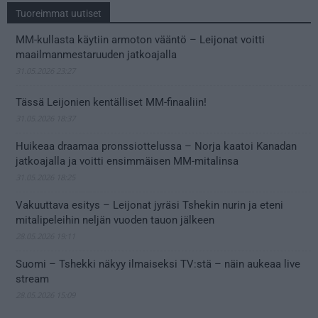
Tuoreimmat uutiset
MM-kullasta käytiin armoton vääntö – Leijonat voitti
maailmanmestaruuden jatkoajalla
31.05.2026 23:27
Tässä Leijonien kentälliset MM-finaaliin!
31.05.2026 18:37
Huikeaa draamaa pronssiottelussa – Norja kaatoi Kanadan
jatkoajalla ja voitti ensimmäisen MM-mitalinsa
31.05.2026 18:25
Vakuuttava esitys – Leijonat jyräsi Tshekin nurin ja eteni
mitalipeleihin neljän vuoden tauon jälkeen
28.05.2026 19:11
Suomi – Tshekki näkyy ilmaiseksi TV:stä – näin aukeaa live
stream
28.05.2026 15:09