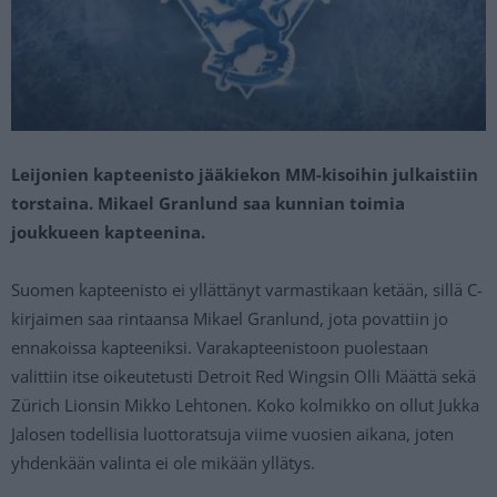
Leijonien kapteenisto jääkiekon MM-kisoihin julkaistiin
torstaina. Mikael Granlund saa kunnian toimia
joukkueen kapteenina.
Suomen kapteenisto ei yllättänyt varmastikaan ketään, sillä C-
kirjaimen saa rintaansa Mikael Granlund, jota povattiin jo
ennakoissa kapteeniksi. Varakapteenistoon puolestaan
valittiin itse oikeutetusti Detroit Red Wingsin Olli Määttä sekä
Zürich Lionsin Mikko Lehtonen. Koko kolmikko on ollut Jukka
Jalosen todellisia luottoratsuja viime vuosien aikana, joten
yhdenkään valinta ei ole mikään yllätys.