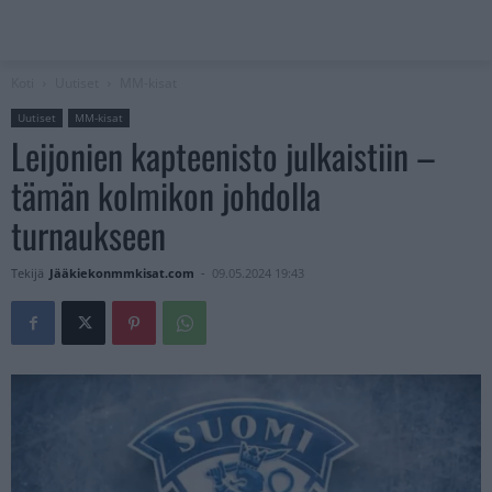
Koti
Uutiset
MM-kisat
Uutiset
MM-kisat
Leijonien kapteenisto julkaistiin –
tämän kolmikon johdolla
turnaukseen
Tekijä
Jääkiekonmmkisat.com
-
09.05.2024 19:43