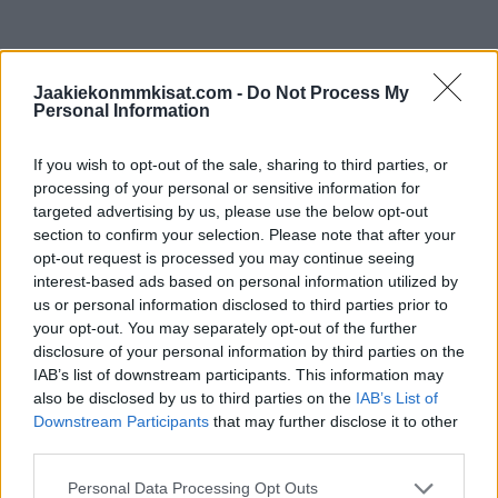
Leijonat aloittaa turnauksensa perjantai-iltana, kun vastaan
asettuu kisaisäntä Tshekki. Kiekko tippuu jäähän klo 21:20.
Jaakiekonmmkisat.com -
Do Not Process My
Personal Information
If you wish to opt-out of the sale, sharing to third parties, or
processing of your personal or sensitive information for
targeted advertising by us, please use the below opt-out
section to confirm your selection. Please note that after your
opt-out request is processed you may continue seeing
interest-based ads based on personal information utilized by
us or personal information disclosed to third parties prior to
Edellinen artikkeli
Seuraava artikkeli
your opt-out. You may separately opt-out of the further
disclosure of your personal information by third parties on the
Jukka Jalonen IS:lle: ”Kaikki
Leijonat ei kuulu
IAB’s list of downstream participants. This information may
passit leimataan – NHL-apuja
mestarisuosikkien joukkoon –
also be disclosed by us to third parties on the
IAB’s List of
ei enää tule”
tässä suurimmat
Downstream Participants
that may further disclose it to other
voittajasuosikit
third parties.
Personal Data Processing Opt Outs