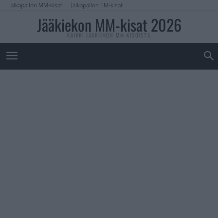
Jalkapallon MM-kisat
Jalkapallon EM-kisat
Jääkiekon MM-kisat 2026
KAIKKI JÄÄKIEKON MM-KISOISTA