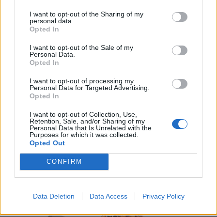
LIITTYVÄT ARTIKKELIT
LISÄÄ TEKIJÄLTÄ
I want to opt-out of the Sharing of my
personal data.
MM-kullasta käytiin armoton vääntö –
Opted In
Leijonat voitti maailmanmestaruuden
I want to opt-out of the Sale of my
jatkoajalla
Personal Data.
Opted In
Tässä Leijonien kentälliset MM-finaaliin!
I want to opt-out of processing my
Personal Data for Targeted Advertising.
Opted In
I want to opt-out of Collection, Use,
Huikeaa draamaa pronssiottelussa –
Retention, Sale, and/or Sharing of my
Personal Data that Is Unrelated with the
Norja kaatoi Kanadan jatkoajalla ja voitti
Purposes for which it was collected.
ensimmäisen MM-mitalinsa
Opted Out
CONFIRM
Data Deletion
Data Access
Privacy Policy