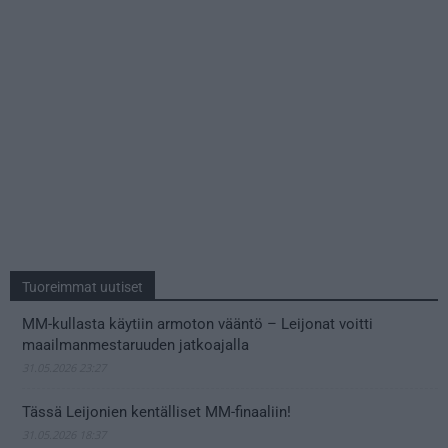
Tuoreimmat uutiset
MM-kullasta käytiin armoton vääntö – Leijonat voitti
maailmanmestaruuden jatkoajalla
31.05.2026 23:27
Tässä Leijonien kentälliset MM-finaaliin!
31.05.2026 18:37