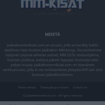
MEISTÄ
Jaakiekonmmkisat.com on sivusto, jolle on kerätty kaikki
oleellinen tieto koskien Jääkiekon MM-kisoja. Sivustoltamme
löytyvät Leijonat-aiheiset uutiset, MM 2026 otteluohjelma,
Suomen joukkue, kattava paketti lippujen hinnoista sekä
paljon muuta. Jaakiekonmmkisat.com on itsenäinen
verkkosivusto, jolla ei ole minkäänlaista yhteyttä IIHF:ään eikä
Suomen Jääkiekkoliittoon.
Tietoa meistä
Tietosuoja ja evästeet
Contact Us
© Jaakiekonmmkisat.com - All rights reserved