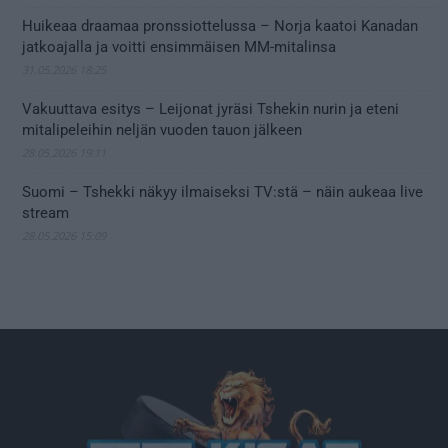
Huikeaa draamaa pronssiottelussa – Norja kaatoi Kanadan
jatkoajalla ja voitti ensimmäisen MM-mitalinsa
31.05.2026 18:25
Vakuuttava esitys – Leijonat jyräsi Tshekin nurin ja eteni
mitalipeleihin neljän vuoden tauon jälkeen
28.05.2026 19:11
Suomi – Tshekki näkyy ilmaiseksi TV:stä – näin aukeaa live
stream
28.05.2026 15:09