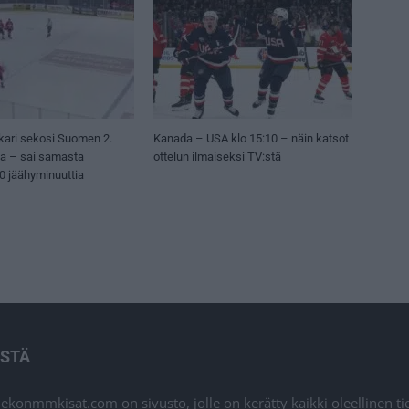
kari sekosi Suomen 2.
Kanada – USA klo 15:10 – näin katsot
sa – sai samasta
ottelun ilmaiseksi TV:stä
50 jäähyminuuttia
ISTÄ
iekonmmkisat.com on sivusto, jolle on kerätty kaikki oleellinen t