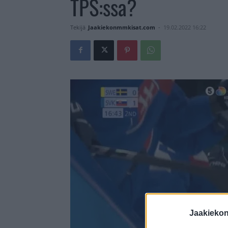
TPS:ssa?
Tekijä
Jaakiekonmmkisat.com
-
19.02.2022 16:22
Jaakieko