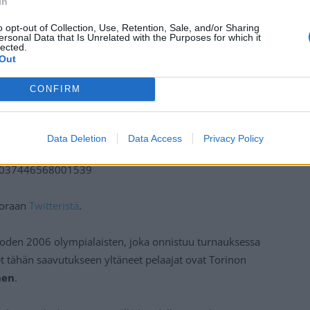
In
o opt-out of Collection, Use, Retention, Sale, and/or Sharing
ersonal Data that Is Unrelated with the Purposes for which it
lected.
Out
CONFIRM
Data Deletion
Data Access
Privacy Policy
495037446568001539
suoraan
Twitteristä
.
uoden 2006 olympialaisten, joka onnistuu turnauksessa
et tähän saavutukseen yltäneet pelaajat ovat Torinon
nen
.