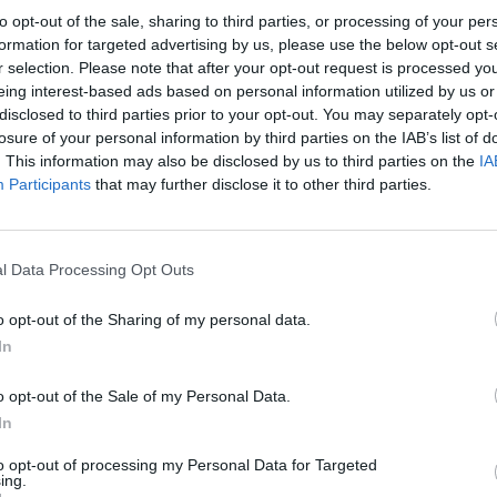
to opt-out of the sale, sharing to third parties, or processing of your per
formation for targeted advertising by us, please use the below opt-out s
r selection. Please note that after your opt-out request is processed y
eing interest-based ads based on personal information utilized by us or
disclosed to third parties prior to your opt-out. You may separately opt-
losure of your personal information by third parties on the IAB’s list of
 Juraj Slafkovsky on takonut Pekingin
. This information may also be disclosed by us to third parties on the
IA
 edustava hyökkääjä ei ole tahtonut saada
Participants
that may further disclose it to other third parties.
takkain ovat Ruotsi ja Slovakia. Ottelun maalitehtailun
l Data Processing Opt Outs
o opt-out of the Sharing of my personal data.
In
rajoukkueessa edustava
Juraj Slafkovsky
. Nuorelle
a jo kuudes. Voit katsoa videon osumasta alta.
o opt-out of the Sale of my Personal Data.
In
Mainos:
to opt-out of processing my Personal Data for Targeted
ing.