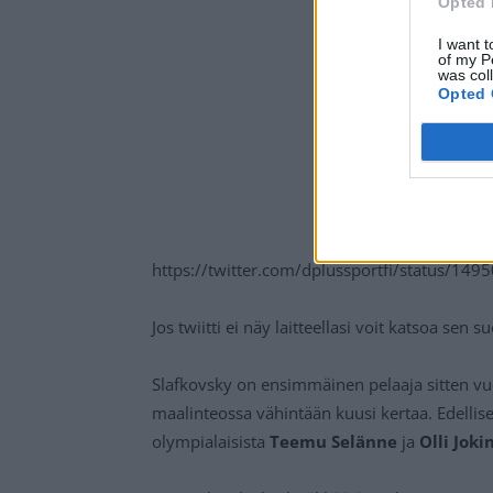
Opted 
I want t
of my P
was col
Opted 
https://twitter.com/dplussportfi/status/1
Jos twiitti ei näy laitteellasi voit katsoa sen 
Slafkovsky on ensimmäinen pelaaja sitten v
maalinteossa vähintään kuusi kertaa. Edellis
olympialaisista
Teemu Selänne
ja
Olli Joki