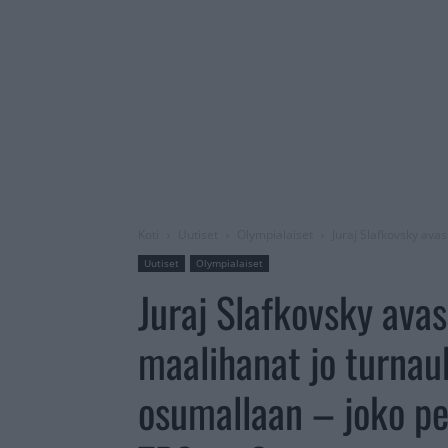
Koti
Uutiset
Olympialaiset
Juraj Slafkovsky ava
Uutiset
Olympialaiset
Juraj Slafkovsky avas
maalihanat jo turnau
osumallaan – joko pe