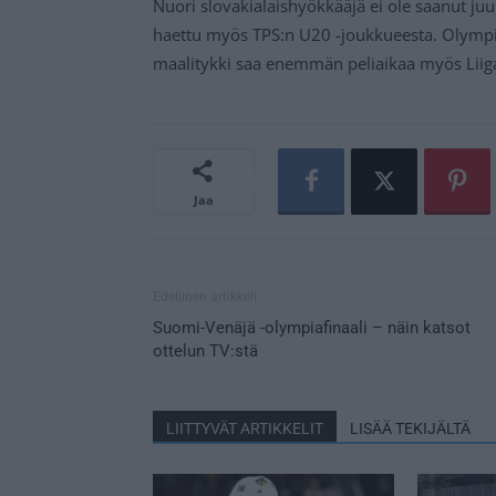
Nuori slovakialaishyökkääjä ei ole saanut juur
haettu myös TPS:n U20 -joukkueesta. Olympial
maalitykki saa enemmän peliaikaa myös Liiga
Jaa
Edellinen artikkeli
Suomi-Venäjä -olympiafinaali – näin katsot
ottelun TV:stä
LIITTYVÄT ARTIKKELIT
LISÄÄ TEKIJÄLTÄ