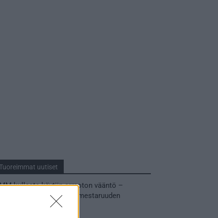
Tuoreimmat uutiset
MM-kullasta käytiin armoton vääntö –
Leijonat voitti maailmanmestaruuden
jatkoajalla
31.05.2026 23:27