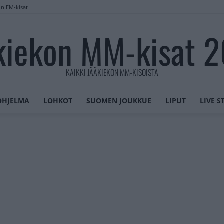
on EM-kisat
kiekon MM-kisat 
KAIKKI JÄÄKIEKON MM-KISOISTA
OHJELMA
LOHKOT
SUOMEN JOUKKUE
LIPUT
LIVE 