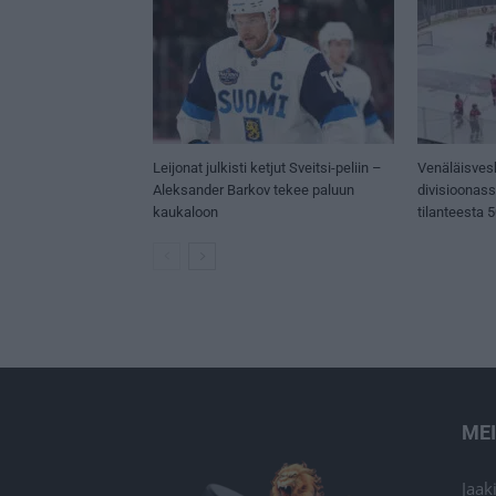
Leijonat julkisti ketjut Sveitsi-peliin –
Venäläisves
Aleksander Barkov tekee paluun
divisioonas
kaukaloon
tilanteesta 
ME
Jaak