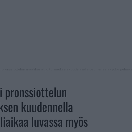
si pronssiottelun maalihanat jo turnauksen kuudennella osumallaan – joko peliaika
i pronssiottelun
ksen kuudennella
liaikaa luvassa myös