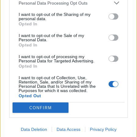
Personal Data Processing Opt Outs
I want to opt-out of the Sharing of my
personal data.
Opted In
Jos video ei näy laitteellasi voit katsoa sen suoraan
Youtubesta
.
I want to opt-out of the Sale of my
Personal Data.
Opted In
I want to opt-out of processing my
Personal Data for Targeted Advertising.
Opted In
I want to opt-out of Collection, Use,
Retention, Sale, and/or Sharing of my
Personal Data that Is Unrelated with the
Purposes for which it was collected.
Opted Out
Edellinen artikkeli
Seuraava artikkeli
CONFIRM
Nuoret Leijonat taistelee
Sveitsi vaikeuksien kautta
lohkovoitosta – näillä ketjuilla
pudotuspeleihin – Itävalta
Kanadan kaatoon
hölmöili itsensä kirjaimellisesti
ulos
Data Deletion
Data Access
Privacy Policy