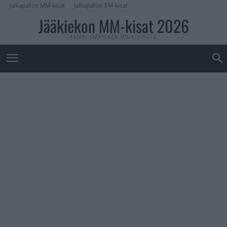
Jalkapallon MM-kisat
Jalkapallon EM-kisat
Jääkiekon MM-kisat 2026
KAIKKI JÄÄKIEKON MM-KISOISTA