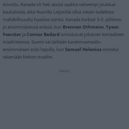
toivottu. Kanada oli heti alusta saakka vahvempi joukkue
kaukalossa, eikä Nuorilla Leijonilla ollut oikein todellista
mahdollisuutta haastaa isäntiä. Kanada karkasi 3-0 -johtoon
jo ensimmäisessä erässä, kun
Brennan Othmann
,
Tyson
Foerster
ja
Connor Bedard
onnistuivat jokainen kertaalleen
maalinteossa. Suomi sai tärkeän kavennusmaalin
ensimmäisen erän lopulla, kun
Samuel Helenius
onnistui
iskemään kiekon maaliin.
Mainos: