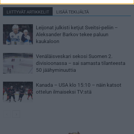
LIITTYVÄT ARTIKKELIT
LISÄÄ TEKIJÄLTÄ
Leijonat julkisti ketjut Sveitsi-peliin –
Aleksander Barkov tekee paluun
kaukaloon
Venäläisveskari sekosi Suomen 2.
divisioonassa – sai samasta tilanteesta
50 jäähyminuuttia
Kanada – USA klo 15:10 – näin katsot
ottelun ilmaiseksi TV:stä