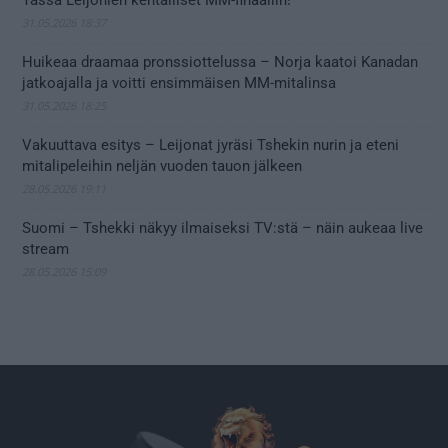
Tässä Leijonien kentälliset MM-finaaliin!
31.05.2026 18:37
Huikeaa draamaa pronssiottelussa – Norja kaatoi Kanadan
jatkoajalla ja voitti ensimmäisen MM-mitalinsa
31.05.2026 18:25
Vakuuttava esitys – Leijonat jyräsi Tshekin nurin ja eteni
mitalipeleihin neljän vuoden tauon jälkeen
28.05.2026 19:11
Suomi – Tshekki näkyy ilmaiseksi TV:stä – näin aukeaa live
stream
28.05.2026 15:09