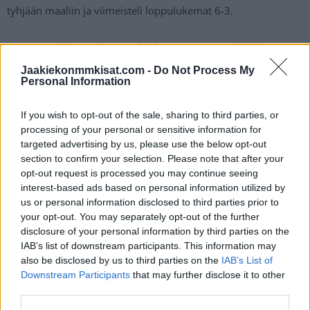
tyhjään maaliin ja viimeisteli loppulukemat 6-3.
Voiton myötä Kanada voitti lohko A:n ja Suomi jäi lohkossa
toiseksi. Kanada kohtaa pudotuspeleissä Sveitsin, Suomen
Jaakiekonmmkisat.com -
Do Not Process My
Personal Information
vastustaja on Saksa.
If you wish to opt-out of the sale, sharing to third parties, or
Kanada Nuoria Leijonia vahvempi – Suomi
processing of your personal or sensitive information for
kohtaa puolivälierässä Saksan
targeted advertising by us, please use the below opt-out
section to confirm your selection. Please note that after your
opt-out request is processed you may continue seeing
interest-based ads based on personal information utilized by
us or personal information disclosed to third parties prior to
your opt-out. You may separately opt-out of the further
disclosure of your personal information by third parties on the
IAB’s list of downstream participants. This information may
also be disclosed by us to third parties on the
IAB’s List of
Downstream Participants
that may further disclose it to other
third parties.