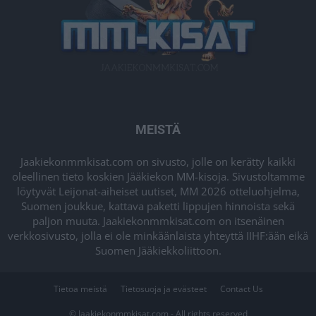
MEISTÄ
Jaakiekonmmkisat.com on sivusto, jolle on kerätty kaikki
oleellinen tieto koskien Jääkiekon MM-kisoja. Sivustoltamme
löytyvät Leijonat-aiheiset uutiset, MM 2026 otteluohjelma,
Suomen joukkue, kattava paketti lippujen hinnoista sekä
paljon muuta. Jaakiekonmmkisat.com on itsenäinen
verkkosivusto, jolla ei ole minkäänlaista yhteyttä IIHF:ään eikä
Suomen Jääkiekkoliittoon.
Tietoa meistä
Tietosuoja ja evästeet
Contact Us
© Jaakiekonmmkisat.com - All rights reserved