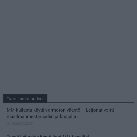
Tuoreimmat uutiset
MM-kullasta käytiin armoton vääntö – Leijonat voitti
maailmanmestaruuden jatkoajalla
31.05.2026 23:27