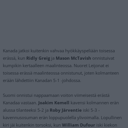
Kanada jatkoi kuitenkin vahvaa hyökkäyspeliään toisessa
erässä, kun
Ridly Greig
ja
Mason McTavish
onnistuivat
kumpikin kertaalleen maalinteossa. Nuoret Leijonat ei
toisessa erässä maalinteossa onnistunut, joten kolmanteen
erään lähdettiin Kanadan 5-1 -johdossa.
Suomi onnistui nappaamaan voiton viimeisestä erästä
Kanadaa vastaan.
Joakim Kemell
kavensi kolmannen erän
alussa tilanteeksi 5-2 ja
Roby Järventie
iski 5-3 -
kavennusosuman erän loppupuolella ylivoimalla. Lopullinen
kiri jäi kuitenkin torsoksi, kun
William Dufour
iski kiekon