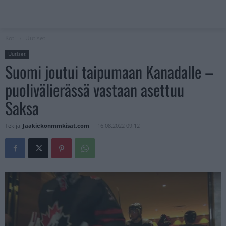
Koti
Uutiset
Uutiset
Suomi joutui taipumaan Kanadalle –
puolivälierässä vastaan asettuu
Saksa
Tekijä
Jaakiekonmmkisat.com
-
16.08.2022 09:12